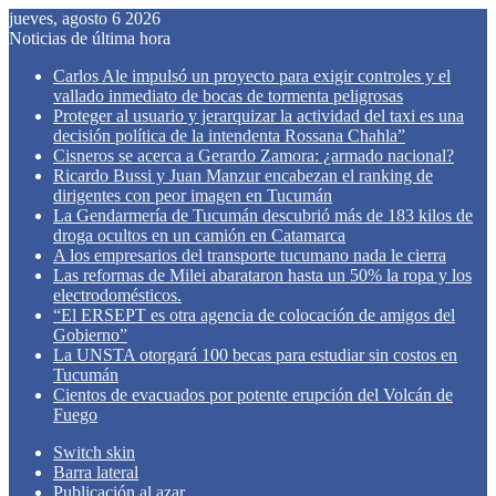
jueves, agosto 6 2026
Noticias de última hora
Carlos Ale impulsó un proyecto para exigir controles y el
vallado inmediato de bocas de tormenta peligrosas
Proteger al usuario y jerarquizar la actividad del taxi es una
decisión política de la intendenta Rossana Chahla”
Cisneros se acerca a Gerardo Zamora: ¿armado nacional?
Ricardo Bussi y Juan Manzur encabezan el ranking de
dirigentes con peor imagen en Tucumán
La Gendarmería de Tucumán descubrió más de 183 kilos de
droga ocultos en un camión en Catamarca
A los empresarios del transporte tucumano nada le cierra
Las reformas de Milei abarataron hasta un 50% la ropa y los
electrodomésticos.
“El ERSEPT es otra agencia de colocación de amigos del
Gobierno”
La UNSTA otorgará 100 becas para estudiar sin costos en
Tucumán
Cientos de evacuados por potente erupción del Volcán de
Fuego
Switch skin
Barra lateral
Publicación al azar