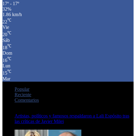
17º - 17º
32%
1.86 km/h
℃
22
Vie
℃
20
Sáb
℃
18
Dom
℃
16
Lun
℃
15
Mar
Popular
Reciente
Comentarios
Artistas, políticos y famosos respaldaron a Lali Espósito tras
las críticas de Javier Milei
15 de febrero de 2024