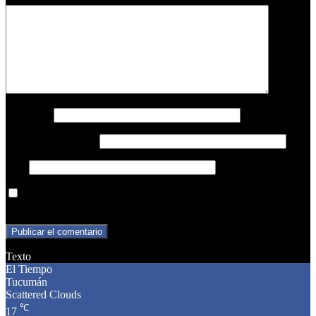
Nombre
*
Correo electrónico
*
Web
Guarda mi nombre, correo electrónico y web en este navegador
para la próxima vez que comente.
Texto
El Tiempo
Tucumán
Scattered Clouds
℃
17