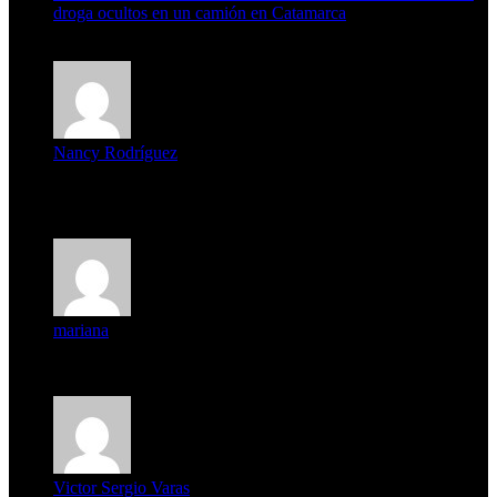
droga ocultos en un camión en Catamarca
6 de agosto de 2026
Nancy Rodríguez
Deseo ser parte de este hermoso programa,con muchas
expectat...
mariana
mi unica pregunta es: el pueblo de famaillá a quien habrá vo...
Victor Sergio Varas