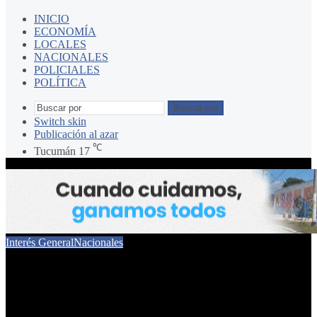
INICIO
ECONOMÍA
LOCALES
NACIONALES
POLICIALES
POLÍTICA
Buscar por
Switch skin
Publicación al azar
℃
Tucumán
17
Interés General
Nacionales
El Gobierno difundió el
nuevo logo del presidente