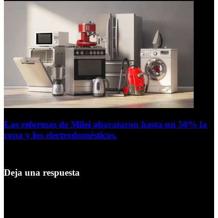
Las reformas de Milei abarataron hasta un 50% la
ropa y los electrodomésticos.
5 de agosto de 2026
Deja una respuesta
Tu dirección de correo electrónico no será publicada.
Los campos
obligatorios están marcados con
*
Comentario
*