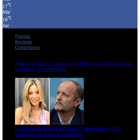
℃
17
Mié
℃
18
Jue
Popular
Reciente
Comentarios
Artistas, políticos y famosos respaldaron a Lali Espósito tras
las críticas de Javier Milei
15 de febrero de 2024
La sobrina de Jésica Cirio tiene 77 propiedades y 200
vehículos vinculados a Insaurralde.
23 de septiembre de 2025