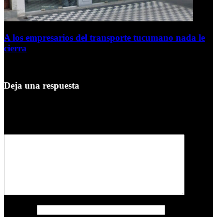
A los empresarios del transporte tucumano nada le
cierra
5 de agosto de 2026
Deja una respuesta
Tu dirección de correo electrónico no será publicada.
Los campos
obligatorios están marcados con
*
Comentario
*
Nombre
*