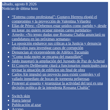
sábado, agosto 8 2026
Noticias de última hora
“Entrena como profesional”: Gustavo Herrera elogió el
compromiso y la proyección de Valentina Vélardez
Elías de Pérez: «Debemos estar unidos como partido y, desde
mi lugar, no quiero ocupar ningún cargo partidario»
Arnedo: «No tengo dudas que Rossana Chahla anunciará su
candidatura en las próximas semanas»
La oposición endurece sus críticas a la Justicia y denuncia
obstáculos para investigar casos de corrupción
Denuncian al vicepresidente de Atlético Tucumán
“Como toda mujer, se encarga del maquillaje”
Jaldo inauguró la ampliación del Juzgado de Paz de Acheral
El Concejo Deliberante citará a funcionarios municipales para
revisar la situación de edificios sin final de obra
Carlos Ale impulsó un proyecto para exigir controles y el
vallado inmediato de bocas de tormenta peligrosas
Proteger al usuario y jerarquizar la actividad del taxi es una
decisión política de la intendenta Rossana Chahla”
Switch skin
Barra lateral
Publicación al azar
Acceso