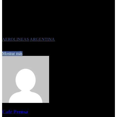
aparecen Aerolíneas Argentinas S.A; Energía Argentina S.A, Radio
y Televisión Argentina S.E., e Intercargo SAU. En tanto, para la
«privatización/concesión» quedaron Agua y Saneamientos
Argentinos S.A, Correo Oficial de la República Argentina S.A,
Belgrano Cargas y Logística S.A, Sociedad Operadora Ferroviaria
S.E. (SOFSE), y Corredores Viales S.A.
Etiquetas
AEROLINEAS
ARGENTINA
10 de junio de 2024
0
404
1 minuto de lectura
Mostrar más
Cafe Prensa