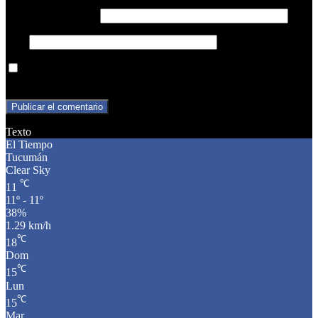
Correo electrónico
*
Web
Guarda mi nombre, correo electrónico y web en este navegador
para la próxima vez que comente.
Texto
El Tiempo
Tucumán
Clear Sky
℃
11
11º - 11º
38%
1.29 km/h
℃
18
Dom
℃
15
Lun
℃
15
Mar