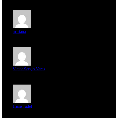
expectat...
mariana
mi unica pregunta es: el pueblo de famaillá a quien habrá vo...
Victor Sergio Varas
Parece que los jóvenes la tienen clara, la dirigencia caduca...
Hjans rudel
Averigüen además del guardia que murió (mejor dicho que él