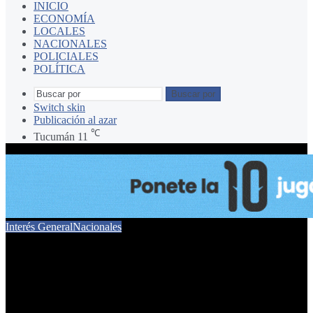
INICIO
ECONOMÍA
LOCALES
NACIONALES
POLICIALES
POLÍTICA
Buscar por
Switch skin
Publicación al azar
℃
Tucumán
11
Interés General
Nacionales
El Gobierno no descarta
quitar Aerolíneas