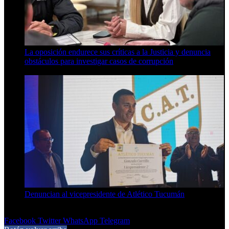
La oposición endurece sus críticas a la Justicia y denuncia
obstáculos para investigar casos de corrupción
7 de agosto de 2026
Denuncian al vicepresidente de Atlético Tucumán
7 de agosto de 2026
Facebook
Twitter
WhatsApp
Telegram