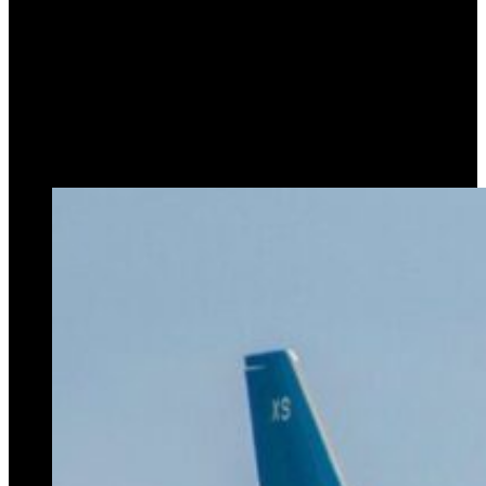
Argentinas de la lista de
privatizaciones para que el
Senado
10 de junio de 2024
0
404
1 minuto de lectura