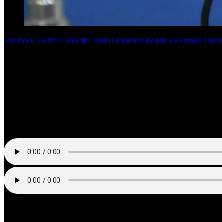
Facebook
Twitter
LinkedIn
Tumblr
Pinterest
Reddit
VKontakte
Odnok
El secretario de Servicios Públicos de la Municipalidad de SMT,
Luci
trabajar desde la periferia al centro.
Por otro lado, anticipó que, en cuestiones de seguridad, incorporaran 
vandalismo.
Finalmente, se refirió a la situación de los comedores en relación a 
Escucha la nota completa: