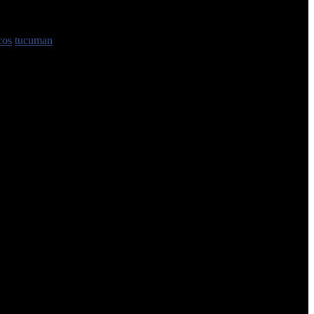
cos
tucuman