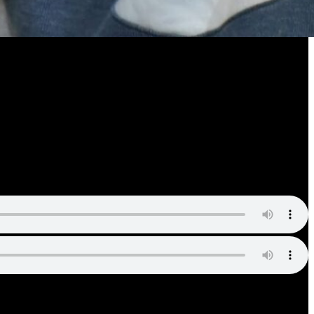
 su área. Destacó el trabajo y la impronta de la administración para
 en los diferentes accesos a la ciudad para prevenir episodios de
Movimiento Evita para promover la economía popular.