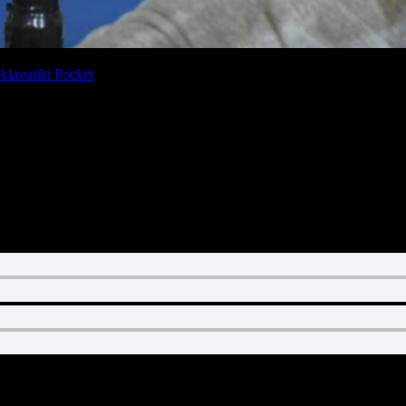
lassniki
Pocket
ano Chincarini
, se refirió a la gestión que realizan en la ciudad desde
la figura del placero dentro de la plaza Independencia, como así también
la entrega de alimentos desde el Gobierno Nacional y las acciones del 