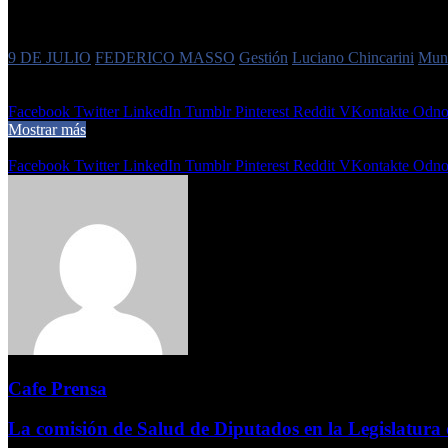
Etiquetas
9 DE JULIO
FEDERICO MASSO
Gestión
Luciano Chincarini
Muni
6 de julio de 2024
0
584
Menos de un minuto
Facebook
Twitter
LinkedIn
Tumblr
Pinterest
Reddit
VKontakte
Odnok
Mostrar más
Compartir
Facebook
Twitter
LinkedIn
Tumblr
Pinterest
Reddit
VKontakte
Odnok
Cafe Prensa
La comisión de Salud de Diputados en la Legislatur