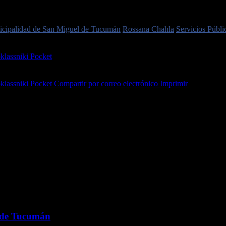
cipalidad de San Miguel de Tucumán
Rossana Chahla
Servicios Públi
lassniki
Pocket
lassniki
Pocket
Compartir por correo electrónico
Imprimir
a de Tucumán