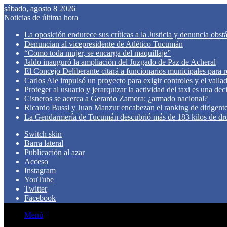
sábado, agosto 8 2026
Noticias de última hora
La oposición endurece sus críticas a la Justicia y denuncia obst
Denuncian al vicepresidente de Atlético Tucumán
“Como toda mujer, se encarga del maquillaje”
Jaldo inauguró la ampliación del Juzgado de Paz de Acheral
El Concejo Deliberante citará a funcionarios municipales para rev
Carlos Ale impulsó un proyecto para exigir controles y el valla
Proteger al usuario y jerarquizar la actividad del taxi es una de
Cisneros se acerca a Gerardo Zamora: ¿armado nacional?
Ricardo Bussi y Juan Manzur encabezan el ranking de dirigen
La Gendarmería de Tucumán descubrió más de 183 kilos de dr
Switch skin
Barra lateral
Publicación al azar
Acceso
Instagram
YouTube
Twitter
Facebook
Menú