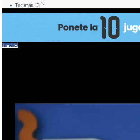
℃
Tucumán
13
Locales
Luciano Chincarini: «Habrá
accesos»
6 de julio de 2024
0
584
Menos de un minuto