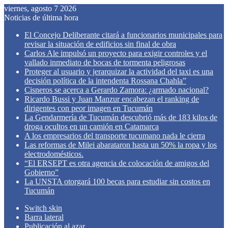
viernes, agosto 7 2026
Noticias de última hora
El Concejo Deliberante citará a funcionarios municipales para
revisar la situación de edificios sin final de obra
Carlos Ale impulsó un proyecto para exigir controles y el
vallado inmediato de bocas de tormenta peligrosas
Proteger al usuario y jerarquizar la actividad del taxi es una
decisión política de la intendenta Rossana Chahla”
Cisneros se acerca a Gerardo Zamora: ¿armado nacional?
Ricardo Bussi y Juan Manzur encabezan el ranking de
dirigentes con peor imagen en Tucumán
La Gendarmería de Tucumán descubrió más de 183 kilos de
droga ocultos en un camión en Catamarca
A los empresarios del transporte tucumano nada le cierra
Las reformas de Milei abarataron hasta un 50% la ropa y los
electrodomésticos.
“El ERSEPT es otra agencia de colocación de amigos del
Gobierno”
La UNSTA otorgará 100 becas para estudiar sin costos en
Tucumán
Switch skin
Barra lateral
Publicación al azar