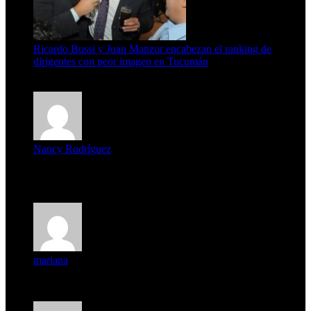
Ricardo Bussi y Juan Manzur encabezan el ranking de
dirigentes con peor imagen en Tucumán
6 de agosto de 2026
Nancy Rodríguez
Deseo ser parte de este hermoso programa,con muchas
expectat...
mariana
mi unica pregunta es: el pueblo de famaillá a quien habrá vo...