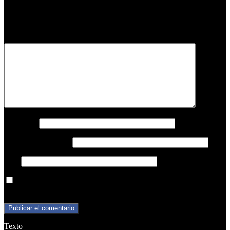
Tu dirección de correo electrónico no será publicada.
Los campos
obligatorios están marcados con
*
Comentario
*
Nombre
*
Correo electrónico
*
Web
Guarda mi nombre, correo electrónico y web en este navegador
para la próxima vez que comente.
Texto