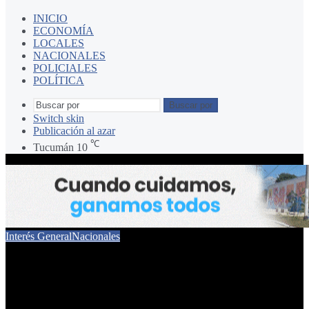
INICIO
ECONOMÍA
LOCALES
NACIONALES
POLICIALES
POLÍTICA
Buscar por
Switch skin
Publicación al azar
℃
Tucumán
10
Interés General
Nacionales
Qué dice el parte médico
del fotógrafo herido