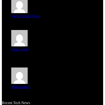
Victor Sergio Varas
Parece que los jóvenes la tienen clara, la dirigencia caduca...
Hjans rudel
Averigüen además del guardia que murió (mejor dicho que él
m...
Mala Lestari
La historia de Salvador realmente toca el corazón. Es increí...
Recent Tech News