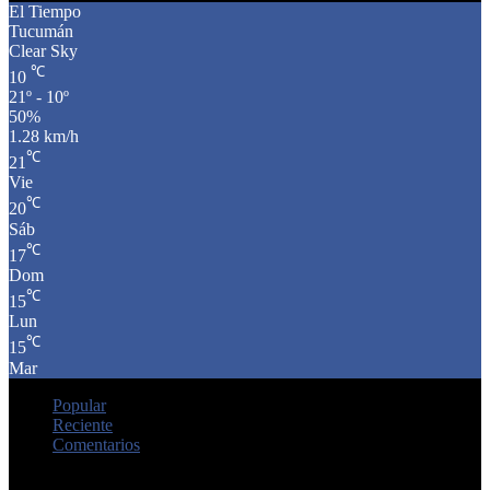
El Tiempo
Tucumán
Clear Sky
℃
10
21º - 10º
50%
1.28 km/h
℃
21
Vie
℃
20
Sáb
℃
17
Dom
℃
15
Lun
℃
15
Mar
Popular
Reciente
Comentarios