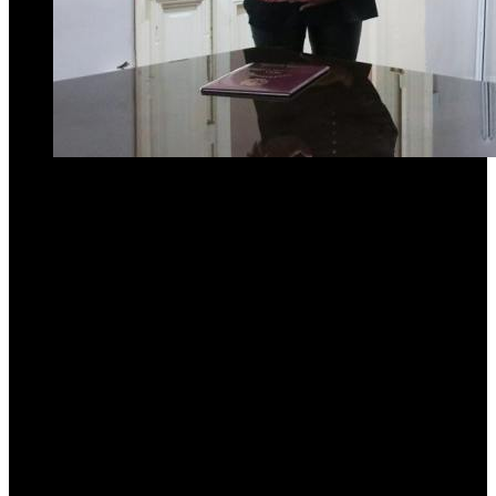
La funcionaria, que hasta hoy se desempeñaba como Directora del
Observatorio de la Mujer, asumió como nueva Secretaria de la
Mujer, área del Ministerio que tiene como misión coordinar, orientar
y supervisar la ejecución de políticas públicas destinadas a la
promoción, desarrollo y protección de los derechos de la Mujer.
El emotivo acto estuvo encabezado por el ministro de Desarrollo
Social,
Federico Masso
, y contó con la presencia de la secretaria
saliente
, Yanina Muñoz;
la secretaria de Niñez, Adolescencia y
Familia,
Graciela Sare;
la secretaria de Articulación,
Josefina
Zárate
; el secretario de Políticas Integrales sobre Adicciones,
Lucas
Haurigot Posse;
la directora de Promoción y Protección de los
Derechos de la Mujer,
Florencia Villagra;
y la nueva directora del