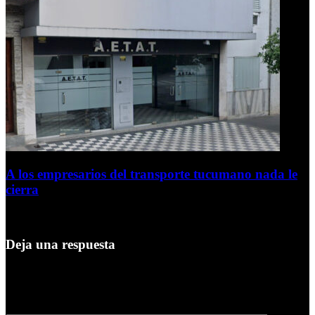
A los empresarios del transporte tucumano nada le
cierra
5 de agosto de 2026
Deja una respuesta
Tu dirección de correo electrónico no será publicada.
Los campos
obligatorios están marcados con
*
Comentario
*