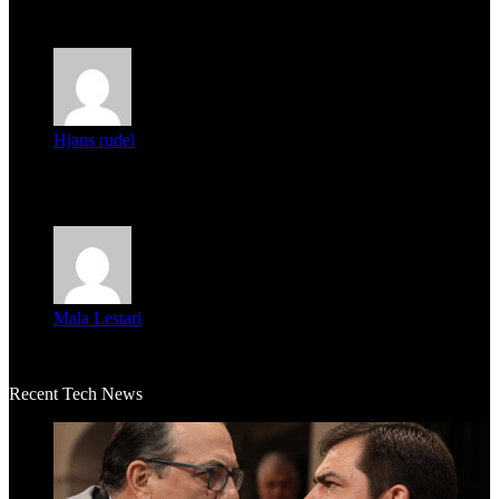
Parece que los jóvenes la tienen clara, la dirigencia caduca...
Hjans rudel
Averigüen además del guardia que murió (mejor dicho que él
m...
Mala Lestari
La historia de Salvador realmente toca el corazón. Es increí...
Recent Tech News