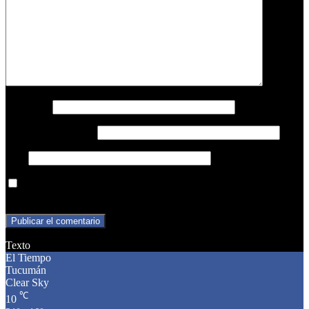
Nombre
*
Correo electrónico
*
Web
Guarda mi nombre, correo electrónico y web en este navegador
para la próxima vez que comente.
Texto
El Tiempo
Tucumán
Clear Sky
℃
10