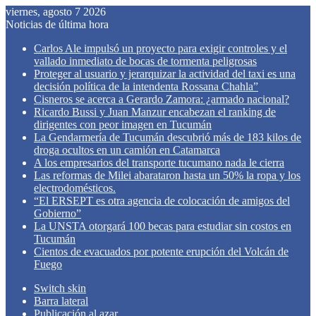
viernes, agosto 7 2026
Noticias de última hora
Carlos Ale impulsó un proyecto para exigir controles y el
vallado inmediato de bocas de tormenta peligrosas
Proteger al usuario y jerarquizar la actividad del taxi es una
decisión política de la intendenta Rossana Chahla”
Cisneros se acerca a Gerardo Zamora: ¿armado nacional?
Ricardo Bussi y Juan Manzur encabezan el ranking de
dirigentes con peor imagen en Tucumán
La Gendarmería de Tucumán descubrió más de 183 kilos de
droga ocultos en un camión en Catamarca
A los empresarios del transporte tucumano nada le cierra
Las reformas de Milei abarataron hasta un 50% la ropa y los
electrodomésticos.
“El ERSEPT es otra agencia de colocación de amigos del
Gobierno”
La UNSTA otorgará 100 becas para estudiar sin costos en
Tucumán
Cientos de evacuados por potente erupción del Volcán de
Fuego
Switch skin
Barra lateral
Publicación al azar