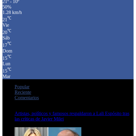
21º - 10º
50%
1.28 km/h
℃
21
Vie
℃
20
Sáb
℃
17
Dom
℃
15
Lun
℃
15
Mar
Popular
Reciente
Comentarios
Artistas, políticos y famosos respaldaron a Lali Espósito tras
las críticas de Javier Milei
15 de febrero de 2024