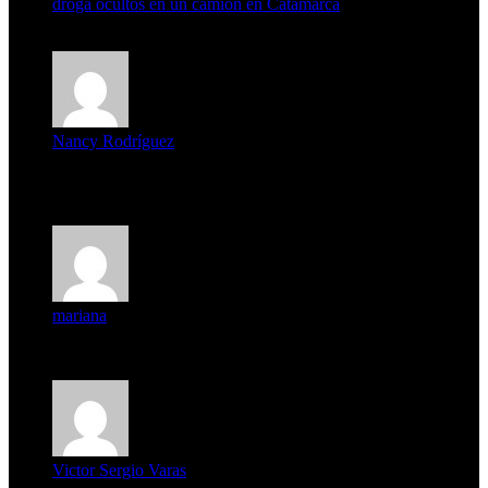
droga ocultos en un camión en Catamarca
6 de agosto de 2026
Nancy Rodríguez
Deseo ser parte de este hermoso programa,con muchas
expectat...
mariana
mi unica pregunta es: el pueblo de famaillá a quien habrá vo...
Victor Sergio Varas