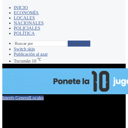
INICIO
ECONOMÍA
LOCALES
NACIONALES
POLICIALES
POLÍTICA
Buscar por
Switch skin
Publicación al azar
℃
Tucumán
10
Interés General
Locales
Noelia Barros asumió
como nueva Secretaria de