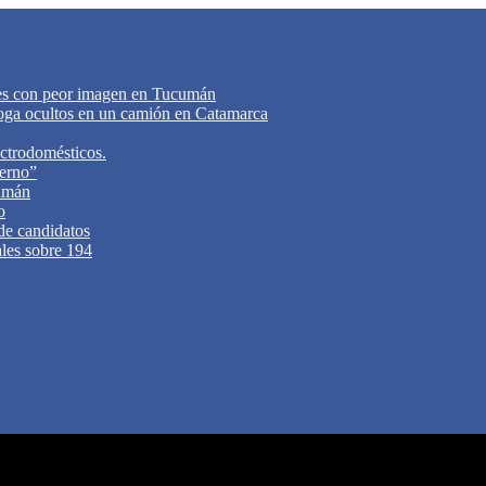
tes con peor imagen en Tucumán
oga ocultos en un camión en Catamarca
ectrodomésticos.
ierno”
cumán
o
 de candidatos
ales sobre 194