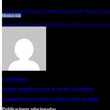
16 de mayo de 2025
0
430
2 minutos de lectura
Facebook
Twitter
LinkedIn
Tumblr
Pinterest
Reddit
VKontakte
Odnok
Mostrar más
Compartir
Facebook
Twitter
LinkedIn
Tumblr
Pinterest
Reddit
VKontakte
Odnok
Cafe Prensa
Intensa búsqueda de un joven en Concepción
Condenado por abusos sexuales contra su hijita
Publicaciones relacionadas