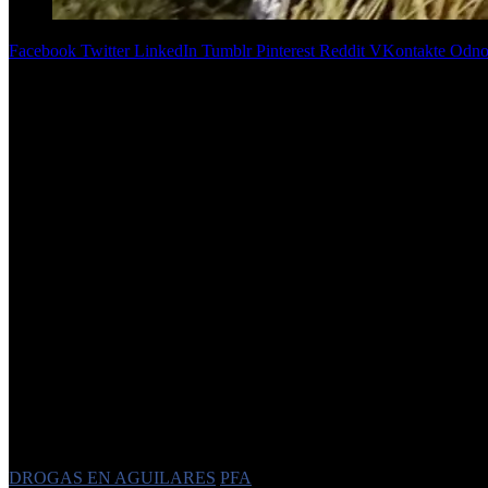
Facebook
Twitter
LinkedIn
Tumblr
Pinterest
Reddit
VKontakte
Odnok
Los efectivos de la Policía Federal hallaron varios kilos de cannabis e
Un operativo antidrogas encabezado por efectivos de la Policía
particular en el barrio 12 de Octubre. El procedimiento se concr
La investigación, que se venía desarrollando desde hacía varias seman
través de redes sociales. Bajo esa hipótesis, el Ministerio Público Fis
Durante la requisa del domicilio, los uniformados secuestraron ap
estado de floración, semillas y productos derivados del cannabis.
fraccionamiento del estupefaciente.
Según explicaron fuentes oficiales, el detenido habría aprovechado la
con fines de comercialización ilegal. S
e investiga si operaba de man
La causa quedó en manos de la Unidad Fiscal de Narcomenudeo del Cen
el artículo 5º inciso «c» de la Ley 23.737. El hombre fue trasladado a
Este procedimiento se enmarca en una serie de operativos que vie
donde el acceso a terrenos facilita el cultivo de drogas vegetales.
Desde la Fiscalía destacaron la efectividad de los operativos desarrolla
distribución del cannabis, especialmente en contextos donde se disfraz
El detenido podría enfrentar penas de hasta 15 años de prisión si 
busca de rastros digitales y contactos que permitan establecer un
Etiquetas
DROGAS EN AGUILARES
PFA