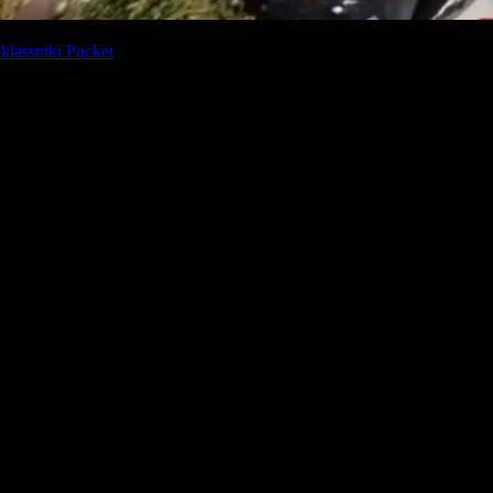
lassniki
Pocket
n diferentes estados, en una vivienda del barrio 12 de octubre de Aguila
 Federal Argentina con base en Aguilares permitió desarticular un
etó este jueves por orden de la Fiscalía de Narcomenudeo, a cargo
as, arrojó indicios claros de que un hombre mayor de edad cultivaba can
cal solicitó una orden de allanamiento que fue ejecutada con apoyo de pers
roximadamente tres kilos de marihuana distribuidos en distintas for
 Además, se incautaron una balanza de precisión, más de $ 100.000 
s condiciones del suelo de la zona —especialmente fértil y apta para el 
era individual o si formaba parte de una red de microtráfico que ut
tro Judicial de Concepción, que imputará al sospechoso por tenencia d
 una dependencia policial, donde permanecerá privado de su libertad hast
nen realizándose en el sur de Tucumán, orientados a frenar el cre
dos a partir de denuncias anónimas y tareas de inteligencia. A su vez, in
a de autocultivo lo que en realidad constituye una actividad comercial i
se confirma la acusación de venta de estupefacientes. Mientras tant
a red más amplia de comercialización en la región.