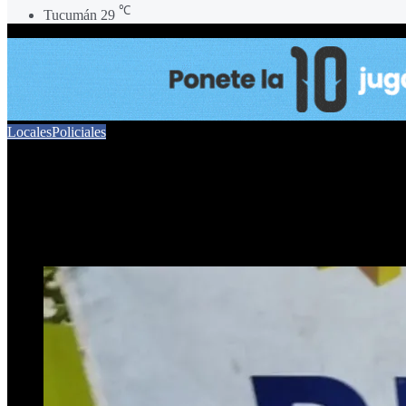
℃
Tucumán
29
Locales
Policiales
Aguilares: Se cultivaba y
16 de mayo de 2025
0
430
2 minutos de lectura