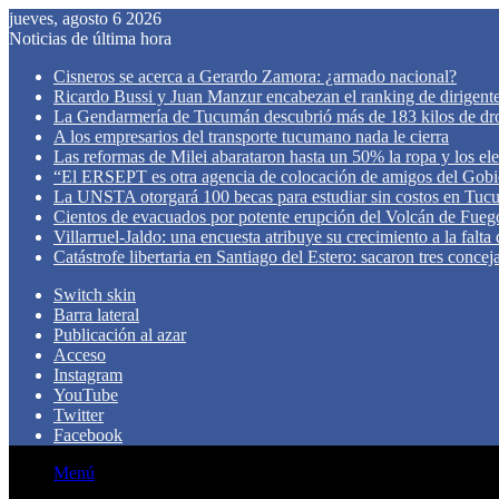
jueves, agosto 6 2026
Noticias de última hora
Cisneros se acerca a Gerardo Zamora: ¿armado nacional?
Ricardo Bussi y Juan Manzur encabezan el ranking de dirigen
La Gendarmería de Tucumán descubrió más de 183 kilos de dr
A los empresarios del transporte tucumano nada le cierra
Las reformas de Milei abarataron hasta un 50% la ropa y los el
“El ERSEPT es otra agencia de colocación de amigos del Gob
La UNSTA otorgará 100 becas para estudiar sin costos en Tu
Cientos de evacuados por potente erupción del Volcán de Fueg
Villarruel-Jaldo: una encuesta atribuye su crecimiento a la falta
Catástrofe libertaria en Santiago del Estero: sacaron tres concej
Switch skin
Barra lateral
Publicación al azar
Acceso
Instagram
YouTube
Twitter
Facebook
Menú