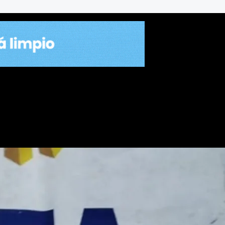
 fraccionaba marihuana para