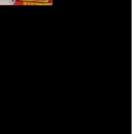
res.
a presunta red de narcomenudeo que operaba desde una vivienda
 del fiscal Marcos Campero.
nabis sativa en el fondo de su casa y comercializaba los cogollos a
onal táctico y criminalístico de la fuerza federal.
mas: cogollos listos para la venta, hojas secas, plantas vivas en
en efectivo y numerosos elementos vinculados al cultivo, secado y
cultivo intensivo— para desarrollar un invernadero casero de cannabis,
iliza redes sociales como canal de venta directa.
e estupefacientes con fines de comercialización, delito previsto en
a tanto se realice la audiencia de control de detención.
cimiento del narcomenudeo en barrios periféricos y zonas rurales,
sistieron en la importancia de fortalecer los controles sobre el uso y
legal.
o, se continuará con el análisis de los elementos secuestrados, en