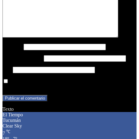
Nombre
*
Correo electrónico
*
Web
Guarda mi nombre, correo electrónico y web en este navegador
para la próxima vez que comente.
Texto
El Tiempo
Tucumán
Clear Sky
℃
7
18º - 7º