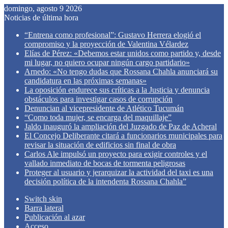
domingo, agosto 9 2026
Noticias de última hora
“Entrena como profesional”: Gustavo Herrera elogió el
compromiso y la proyección de Valentina Vélardez
Elías de Pérez: «Debemos estar unidos como partido y, desde
mi lugar, no quiero ocupar ningún cargo partidario»
Arnedo: «No tengo dudas que Rossana Chahla anunciará su
candidatura en las próximas semanas»
La oposición endurece sus críticas a la Justicia y denuncia
obstáculos para investigar casos de corrupción
Denuncian al vicepresidente de Atlético Tucumán
“Como toda mujer, se encarga del maquillaje”
Jaldo inauguró la ampliación del Juzgado de Paz de Acheral
El Concejo Deliberante citará a funcionarios municipales para
revisar la situación de edificios sin final de obra
Carlos Ale impulsó un proyecto para exigir controles y el
vallado inmediato de bocas de tormenta peligrosas
Proteger al usuario y jerarquizar la actividad del taxi es una
decisión política de la intendenta Rossana Chahla”
Switch skin
Barra lateral
Publicación al azar
Acceso