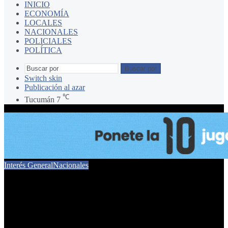
INICIO
ECONOMÍA
LOCALES
NACIONALES
POLICIALES
POLÍTICA
Buscar por
Switch skin
Publicación al azar
℃
Tucumán
7
Interés General
Nacionales
Patricia Bullrich aseguró
que la Argentina tiene la