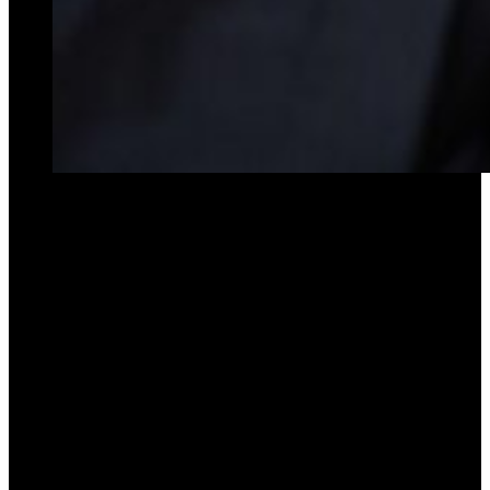
Patricia Bullrich, Argentine presidential candidate,
during an interview in Buenos Aires, Argentina, on
Tuesday, April 25, 2023. While the field of candidates
isn't fully known, polls spotlight Buenos Aires
Mayor Horacio Rodriguez Larreta, former defense
minister Patricia Bullrich and libertarian political
outsider Javier Milei performing well against the
incumbent coalition. Photographer: Maria
Amasanti/Bloomberg via Getty Images
La ministra de Seguridad Nacional dijo que las estadísticas ponen al
país como el de mejores números de América
«y eso nos da una
enorme satisfacción».
La ministra de Seguridad Nacional, Patricia Bullrich, afirmó esta
mañana que la Argentina tiene hoy la tasa de homicidios
«más baja
de su historia» y destacó que las estadísticas ponen al país como