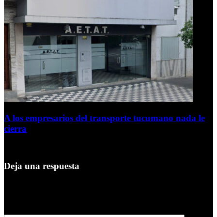
A los empresarios del transporte tucumano nada le
cierra
5 de agosto de 2026
Deja una respuesta
Tu dirección de correo electrónico no será publicada.
Los campos
obligatorios están marcados con
*
Comentario
*