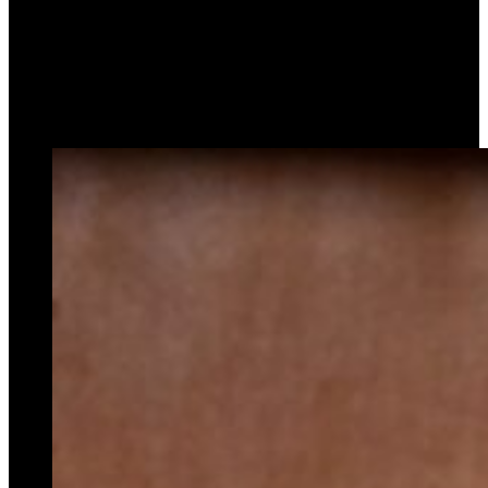
tasa de homicidios «más
baja de su historia»
29 de mayo de 2025
0
284
2 minutos de lectura