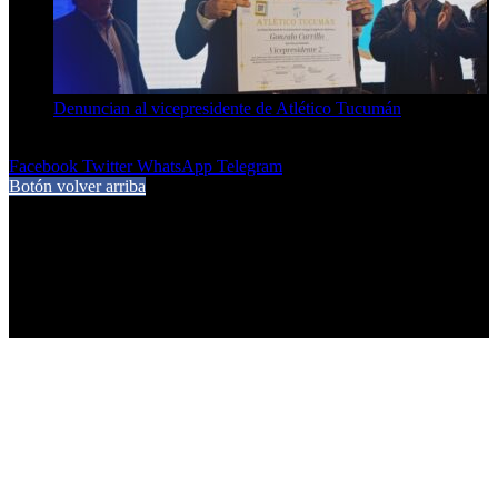
Denuncian al vicepresidente de Atlético Tucumán
7 de agosto de 2026
Facebook
Twitter
WhatsApp
Telegram
Botón volver arriba