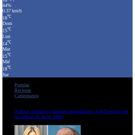
44%
0.37 km/h
℃
18
Dom
℃
15
Lun
℃
14
Mar
℃
15
Mié
℃
18
Jue
Popular
Reciente
Comentarios
Artistas, políticos y famosos respaldaron a Lali Espósito tras
las críticas de Javier Milei
15 de febrero de 2024