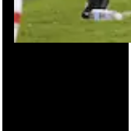
Un ciclo inolvidable
Orsi y Gómez llegaron a Platense en
febrero de 2024
, tras una
destacada experiencia en Atlético Tucumán, club en el que habían
sostenido un rendimiento más que digno pese a los limitados
recursos. Su arribo al Calamar se dio en medio de un recambio
profundo, con un plantel que buscaba identidad, fortaleza y
ambición tras años de permanencia discreta en la Primera División,
y después de una inolvidable final de la Copa de la Liga que se le
escapó por poco ante Rosario Central (derrota 1 a 0) a fines de
2023.
En
una temporada y media
, la dupla dirigió
57 partidos
, con un
saldo de
25 victorias, 17 empates y 15 derrotas
. Más allá de los
números, lo que definió su paso fue la
construcción de un equipo
sólido, pragmático y eficaz
, capaz de competir de igual a igual con