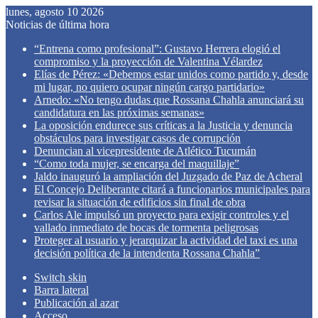
lunes, agosto 10 2026
Noticias de última hora
“Entrena como profesional”: Gustavo Herrera elogió el
compromiso y la proyección de Valentina Vélardez
Elías de Pérez: «Debemos estar unidos como partido y, desde
mi lugar, no quiero ocupar ningún cargo partidario»
Arnedo: «No tengo dudas que Rossana Chahla anunciará su
candidatura en las próximas semanas»
La oposición endurece sus críticas a la Justicia y denuncia
obstáculos para investigar casos de corrupción
Denuncian al vicepresidente de Atlético Tucumán
“Como toda mujer, se encarga del maquillaje”
Jaldo inauguró la ampliación del Juzgado de Paz de Acheral
El Concejo Deliberante citará a funcionarios municipales para
revisar la situación de edificios sin final de obra
Carlos Ale impulsó un proyecto para exigir controles y el
vallado inmediato de bocas de tormenta peligrosas
Proteger al usuario y jerarquizar la actividad del taxi es una
decisión política de la intendenta Rossana Chahla”
Switch skin
Barra lateral
Publicación al azar
Acceso