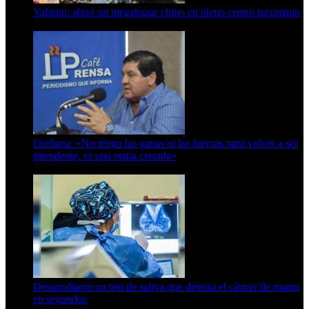
Yafanni: abrió un megabazar chino en pleno centro tucumano
6 de octubre de 2025
Orellana: «No tengo las ganas ni las fuerzas para volver a ser
intendente, es una etapa cerrada»
6 de abril de 2024
Desarrollaron un test de saliva que detecta el cáncer de mama
en segundos