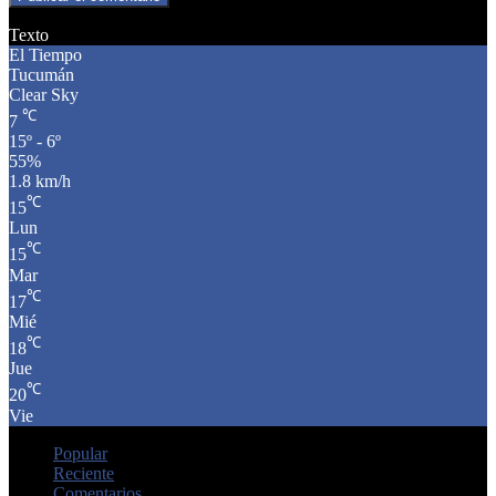
Texto
El Tiempo
Tucumán
Clear Sky
℃
7
15º - 6º
55%
1.8 km/h
℃
15
Lun
℃
15
Mar
℃
17
Mié
℃
18
Jue
℃
20
Vie
Popular
Reciente
Comentarios