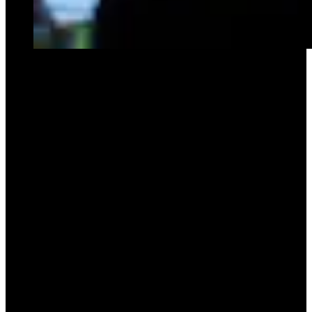
Platense, que el 25 de mayo pasado cumplió 120 años de existencia,
atravesó décadas de altibajos, descensos y regresos, pero
nunca
había podido dar el salto definitivo y sumarse al selecto grupo
de campeones
. Su último gran hito había sido e
l ascenso a
Primera en 2020
, y desde entonces se había sostenido con
campañas regulares.
El título logrado bajo la conducción de Orsi y Gómez rompió
todos los moldes
. Con una base sólida en defensa, un mediocampo
combativo y una delantera eficaz, el equipo se convirtió en un rival
difícil de vencer en entrega y compromiso, y consolidó una
identidad colectiva que emocionó a sus hinchas. El título, además, le
aseguró a Platense la clasificación a la
Copa Libertadores 2026
y
la posibilidad de definir el
Trofeo de Campeones
a fin de año
contra el campeón del Clausura, que comienza a fines de julio. Sin
embargo, será otro cuerpo técnico el que afronte ese desafío.
Hasta el momento
se desconoce cómo continuará la carrera de la
dupla técnica, mientras que tampoco hay nombres de posibles
sucesores
en un club de Platense que ya los extraña.