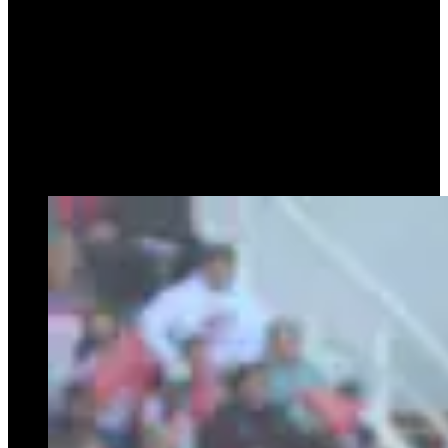
rivales de mayor jerarquía económica y futbolística.
Pero fue en el
primer semestre de 2025
cuando se dio el punto de
inflexión. Con una campaña impecable, Platense se
consagró
campeón del Torneo Apertura
, en lo que fue el primer
título oficial de Primera División en la historia del club. Un logro
impensado en las vísperas de la temporada, y que colocó al Calamar
en el foco del fútbol nacional. Con un plus inolvidable: derrotando a
Racing, River y San Lorenzo como visitantes, antes de superar 1 a 0
a Huracán en la gran final de Santiago del Estero.