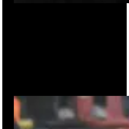
En cuanto a la magnitud del logro, Gómez sentenció esa tarde: “Yo
primero quiero arrancar agradeciendo a Dios que nos trajo hasta acá.
No tenemos idea de lo que pasó, e
s algo que en 120 años no se
había conseguido. No tengo palabras
”.
La última postal de
ambos como entrenadores fue en la caravana
que revolucionó el
barrio de Saavedra
el lunes de la semana pasada, un día después
de la vuelta olímpica en Santiago del Estero.
La noticia sorprendió a propios y extraños, y hay “mucha tristeza”
en el club, donde el contrato entre las partes los unía hasta fin de
año.
No hubo conflictos internos ni roces con la dirigencia
.
Tampoco rumores de ofertas concretas desde otro club. Lo que sí
sobrevuela es
la sensación de ciclo cumplido de parte de los
entrenadores
. Una idea de que el objetivo principal, que parecía tan
lejano como utópico al asumir, había sido cumplido con creces. Y
que nada sería igual después de eso.