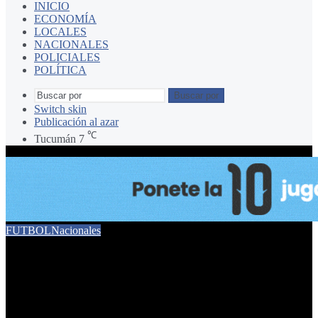
INICIO
ECONOMÍA
LOCALES
NACIONALES
POLICIALES
POLÍTICA
Buscar por
Switch skin
Publicación al azar
℃
Tucumán
7
FUTBOL
Nacionales
Renunciaron Sergio
Gómez y Favio Orsi a diez