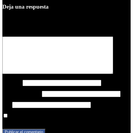
Deja una respuesta
Tu dirección de correo electrónico no será publicada.
Los campos
obligatorios están marcados con
*
Comentario
*
Nombre
*
Correo electrónico
*
Web
Guarda mi nombre, correo electrónico y web en este navegador
para la próxima vez que comente.