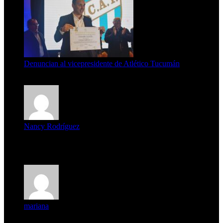
Denuncian al vicepresidente de Atlético Tucumán
7 de agosto de 2026
Nancy Rodríguez
Deseo ser parte de este hermoso programa,con muchas
expectat...
mariana
mi unica pregunta es: el pueblo de famaillá a quien habrá vo...