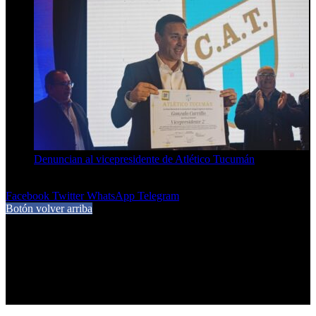
Denuncian al vicepresidente de Atlético Tucumán
7 de agosto de 2026
Facebook
Twitter
WhatsApp
Telegram
Botón volver arriba