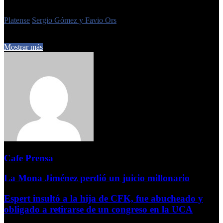
Etiquetas
Platense
Sergio Gómez y Favio Ors
12 de junio de 2025
0
240
3 minutos de lectura
Mostrar más
Cafe Prensa
La Mona Jiménez perdió un juicio millonario
Espert insultó a la hija de CFK, fue abucheado y
obligado a retirarse de un congreso en la UCA