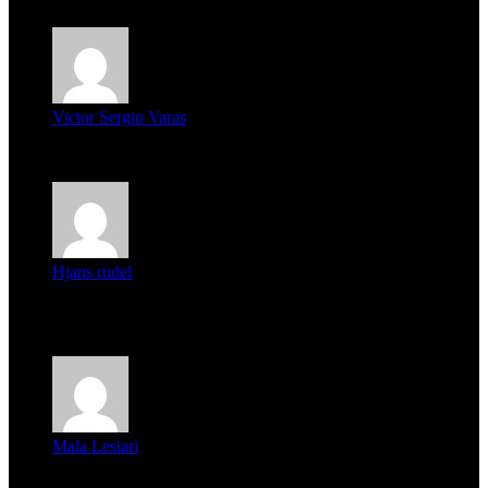
Victor Sergio Varas
Parece que los jóvenes la tienen clara, la dirigencia caduca...
Hjans rudel
Averigüen además del guardia que murió (mejor dicho que él
m...
Mala Lestari
La historia de Salvador realmente toca el corazón. Es increí...