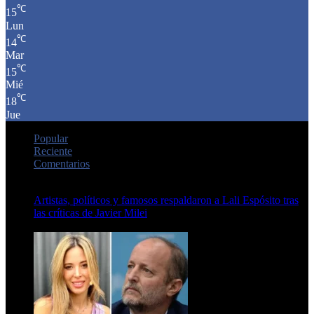
℃
15
Lun
℃
14
Mar
℃
15
Mié
℃
18
Jue
Popular
Reciente
Comentarios
Artistas, políticos y famosos respaldaron a Lali Espósito tras
las críticas de Javier Milei
15 de febrero de 2024