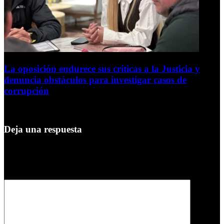
La oposición endurece sus críticas a la Justicia y
denuncia obstáculos para investigar casos de
corrupción
7 de agosto de 2026
Deja una respuesta
Tu dirección de correo electrónico no será publicada.
Los campos
obligatorios están marcados con
*
Comentario
*