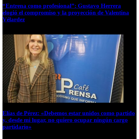
“Entrena como profesional”: Gustavo Herrera
elogió el compromiso y la proyección de Valentina
Vélardez
8 de agosto de 2026
Elías de Pérez: «Debemos estar unidos como partido
y, desde mi lugar, no quiero ocupar ningún cargo
partidario»
8 de agosto de 2026