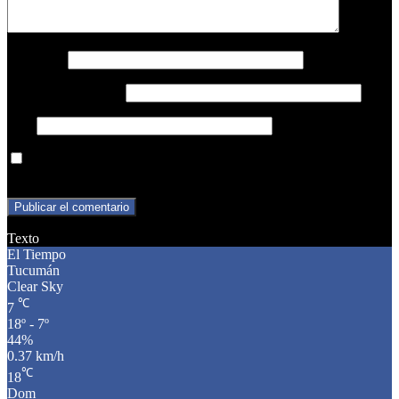
Nombre
*
Correo electrónico
*
Web
Guarda mi nombre, correo electrónico y web en este navegador
para la próxima vez que comente.
Texto
El Tiempo
Tucumán
Clear Sky
℃
7
18º - 7º
44%
0.37 km/h
℃
18
Dom