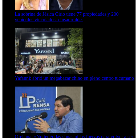
La sobrina de Jésica Cirio tiene 77 propiedades y 200
vehículos vinculados a Insaurralde.
23 de septiembre de 2025
Yafanni: abrió un megabazar chino en pleno centro tucumano
6 de octubre de 2025
Orellana: «No tengo las ganas ni las fuerzas para volver a ser