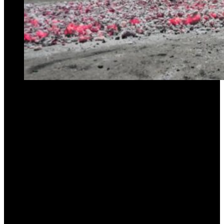
El barrio Clínica de Concepción fue anoche el epicentro de una
celebración muy especial: la Noche de San Juan, que cumplió 60
años de realizarse de manera ininterrumpida.
Esta arraigada
tradición reúne a vecinos de diversos barrios y localidades
cercanas en torno a una enorme hoguera y brasas ardientes.
La festividad, que fusiona rituales paganos con la fe cristiana, se
lleva a cabo cada
23 de junio, vísperas del Día de
San Juan
Bautista
. La noche se llenó de música, bailes y comidas típicas,
creando un ambiente de devoción y alegría. El momento más
esperado del ritual fue, como cada año, el cruce descalzo sobre el
fuego. Los promesantes
caminaron sobre el colchón de brasas al
rojo vivo,
ya sea para pedir salud, agradecer milagros o
simplemente para dejar atrás aquello que ya no desean en sus vidas.