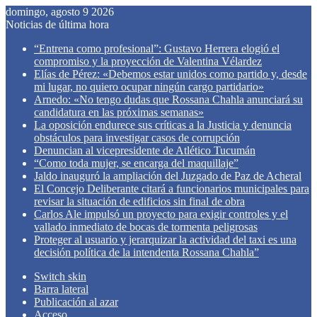
domingo, agosto 9 2026
Noticias de última hora
“Entrena como profesional”: Gustavo Herrera elogió el
compromiso y la proyección de Valentina Vélardez
Elías de Pérez: «Debemos estar unidos como partido y, desde
mi lugar, no quiero ocupar ningún cargo partidario»
Arnedo: «No tengo dudas que Rossana Chahla anunciará su
candidatura en las próximas semanas»
La oposición endurece sus críticas a la Justicia y denuncia
obstáculos para investigar casos de corrupción
Denuncian al vicepresidente de Atlético Tucumán
“Como toda mujer, se encarga del maquillaje”
Jaldo inauguró la ampliación del Juzgado de Paz de Acheral
El Concejo Deliberante citará a funcionarios municipales para
revisar la situación de edificios sin final de obra
Carlos Ale impulsó un proyecto para exigir controles y el
vallado inmediato de bocas de tormenta peligrosas
Proteger al usuario y jerarquizar la actividad del taxi es una
decisión política de la intendenta Rossana Chahla”
Switch skin
Barra lateral
Publicación al azar
Acceso