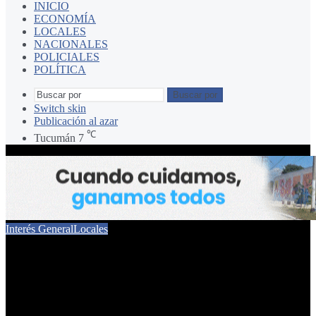
INICIO
ECONOMÍA
LOCALES
NACIONALES
POLICIALES
POLÍTICA
Buscar por
Switch skin
Publicación al azar
℃
Tucumán
7
Interés General
Locales
60 años de la tradicional
Noche de San Juan