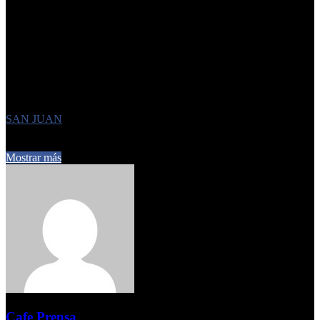
«Contamos con la presencia de mucha gente que viene no solo de
barrios de Concepción, sino también de otras localidades. Aquí
no hay magia, solo fe», explicó Fabián Toranzo,
uno de los
organizadores del evento. Esta tradición, que se mantiene viva desde
hace seis décadas, convierte a la
Noche de San Juan
en uno de los
encuentros más esperados y significativos del año en la ciudad de
Concepción.
Etiquetas
SAN JUAN
24 de junio de 2025
0
217
1 minuto de lectura
Mostrar más
Cafe Prensa