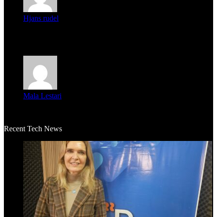
Hjans rudel
Averigüen además del guardia que murió (mejor dicho que él
m...
Mala Lestari
La historia de Salvador realmente toca el corazón. Es increí...
Recent Tech News