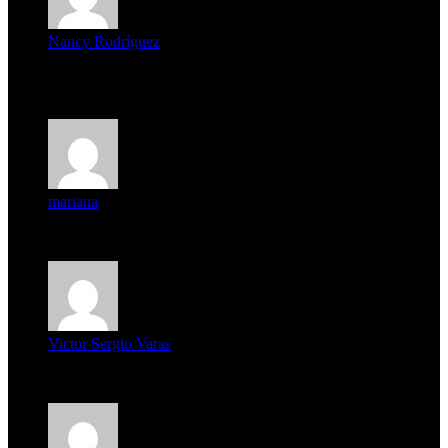
Nancy Rodríguez
Deseo ser parte de este hermoso programa,con muchas
expectat...
mariana
mi unica pregunta es: el pueblo de famaillá a quien habrá vo...
Victor Sergio Varas
Parece que los jóvenes la tienen clara, la dirigencia caduca...