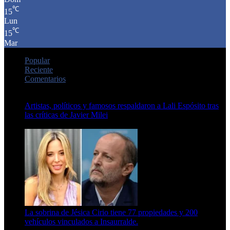
℃
15
Lun
℃
15
Mar
Popular
Reciente
Comentarios
Artistas, políticos y famosos respaldaron a Lali Espósito tras
las críticas de Javier Milei
15 de febrero de 2024
La sobrina de Jésica Cirio tiene 77 propiedades y 200
vehículos vinculados a Insaurralde.