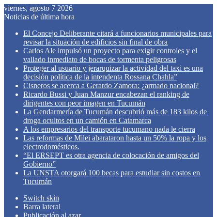
viernes, agosto 7 2026
Noticias de última hora
El Concejo Deliberante citará a funcionarios municipales para
revisar la situación de edificios sin final de obra
Carlos Ale impulsó un proyecto para exigir controles y el
vallado inmediato de bocas de tormenta peligrosas
Proteger al usuario y jerarquizar la actividad del taxi es una
decisión política de la intendenta Rossana Chahla”
Cisneros se acerca a Gerardo Zamora: ¿armado nacional?
Ricardo Bussi y Juan Manzur encabezan el ranking de
dirigentes con peor imagen en Tucumán
La Gendarmería de Tucumán descubrió más de 183 kilos de
droga ocultos en un camión en Catamarca
A los empresarios del transporte tucumano nada le cierra
Las reformas de Milei abarataron hasta un 50% la ropa y los
electrodomésticos.
“El ERSEPT es otra agencia de colocación de amigos del
Gobierno”
La UNSTA otorgará 100 becas para estudiar sin costos en
Tucumán
Switch skin
Barra lateral
Publicación al azar