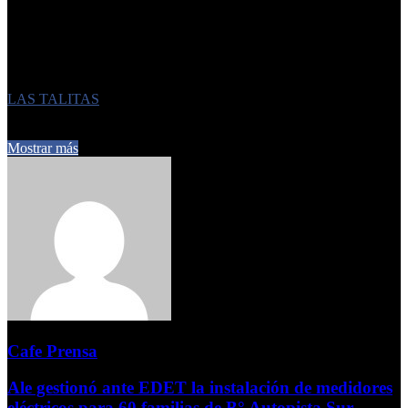
Y la política local, otra vez, se sacude en medio del silencio
oficial.
FUENTE LA GACETA
Etiquetas
LAS TALITAS
27 de junio de 2025
0
294
1 minuto de lectura
Mostrar más
Cafe Prensa
Ale gestionó ante EDET la instalación de medidores
eléctricos para 60 familias de B° Autopista Sur