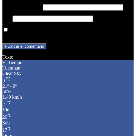
Correo electrónico
*
Web
Guarda mi nombre, correo electrónico y web en este navegador
para la próxima vez que comente.
Texto
El Tiempo
Tucumán
Clear Sky
℃
9
21º - 9º
50%
1.49 km/h
℃
21
Vie
℃
20
Sáb
℃
17
Dom