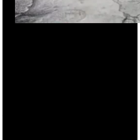
Las Talitas volvió a encender las luces de alerta política.
Esta vez, desde el propio Concejo Deliberante surgió un pedido
formal para que el Gobierno provincial intervenga ante lo que
algunos ediles describen como una situación institucional
“crítica”,
marcada por
presuntas irregularidades en el manejo de
recursos, designaciones poco claras y falta de respuestas del
Ejecutivo municipal
.
El planteo fue presentado este miércoles por un grupo de concejales
opositores al intendente Carlos Najar, quienes elevaron una nota al
Ministerio del Interior solicitando una auditoría integral de la
gestión. El documento apunta, entre otras cosas, a la
falta de
rendición de cuentas sobre el uso de fondos afectados, obras
anunciadas sin ejecución visible, y contrataciones directas que
—según los firmantes— eluden los mecanismos legales
establecidos
.
“Queremos que la Provincia tome cartas en el asunto. Hay prácticas
que consideramos alarmantes y que requieren una revisión externa.