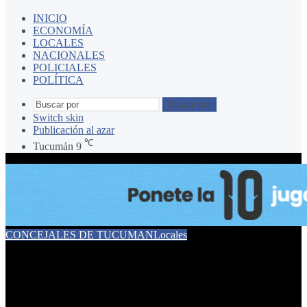
INICIO
ECONOMÍA
LOCALES
NACIONALES
POLICIALES
POLÍTICA
Buscar por
Switch skin
Publicación al azar
℃
Tucumán
9
CONCEJALES DE TUCUMAN
Locales
Piden auditoría en Las
Talitas por presuntas