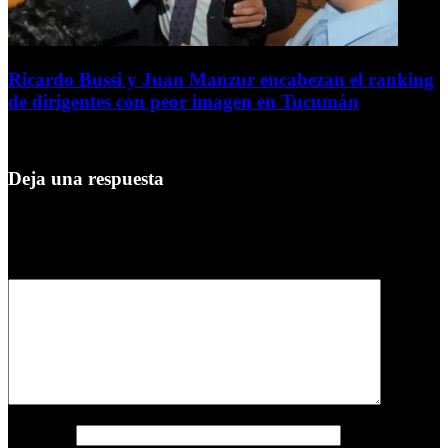
Ricardo Bussi y Juan Manzur encabezan el ranking
de dirigentes con peor imagen en Tucumán
6 de agosto de 2026
Deja una respuesta
Tu dirección de correo electrónico no será publicada.
Los campos
obligatorios están marcados con
*
Comentario
*
Nombre
*