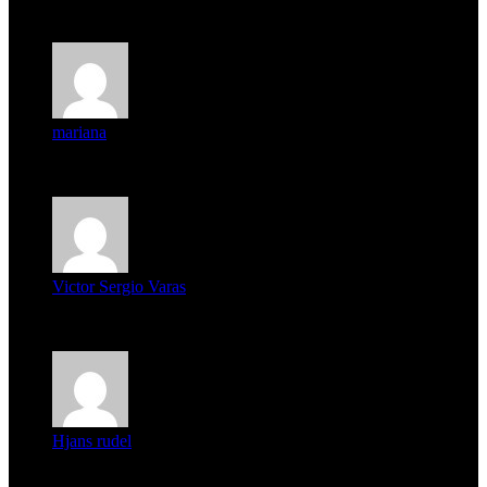
expectat...
mariana
mi unica pregunta es: el pueblo de famaillá a quien habrá vo...
Victor Sergio Varas
Parece que los jóvenes la tienen clara, la dirigencia caduca...
Hjans rudel
Averigüen además del guardia que murió (mejor dicho que él