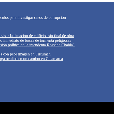
áculos para investigar casos de corrupción
isar la situación de edificios sin final de obra
do inmediato de bocas de tormenta peligrosas
cisión política de la intendenta Rossana Chahla”
tes con peor imagen en Tucumán
oga ocultos en un camión en Catamarca