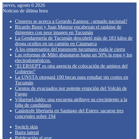
jueves, agosto 6 2026
Noticias de última hora
Cisneros se acerca a Gerardo Zamora: ¿armado nacional?
Ricardo Bussi y Juan Manzur encabezan el ranking de
dirigentes con peor imagen en Tucumán
La Gendarmería de Tucumán descubrió más de 183 kilos de
droga ocultos en un camión en Catamarca
A los empresarios del transporte tucumano nada le cierra
Las reformas de Milei abarataron hasta un 50% la ropa y los
electrodomésticos.
“El ERSEPT es otra agencia de colocación de amigos del
Gobierno”
La UNSTA otorgará 100 becas para estudiar sin costos en
Tucumán
Cientos de evacuados por potente erupción del Volcán de
Fuego
Villarruel-Jaldo: una encuesta atribuye su crecimiento a la
falta de candidatos
Catástrofe libertaria en Santiago del Estero: sacaron tres
concejales sobre 194
Switch skin
Barra lateral
Publicación al azar