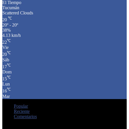
El Tiempo
Tucumán
Scattered Clouds
℃
20
20º - 20º
38%
4.13 km/h
℃
22
Vie
℃
20
Sáb
℃
17
Dom
℃
15
Lun
℃
16
Mar
Popular
Reciente
Comentarios