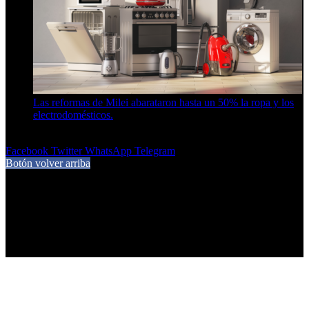
Las reformas de Milei abarataron hasta un 50% la ropa y los
electrodomésticos.
5 de agosto de 2026
Facebook
Twitter
WhatsApp
Telegram
Botón volver arriba