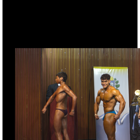
Concejo Deliberante de
San Miguel de Tucumán
26 de agosto de 2025
0
216
1 minuto de lectura