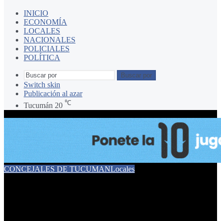
INICIO
ECONOMÍA
LOCALES
NACIONALES
POLICIALES
POLÍTICA
Buscar por
Switch skin
Publicación al azar
℃
Tucumán
20
CONCEJALES DE TUCUMAN
Locales
El Culturismo y el Fitness
coparon el anfiteatro del