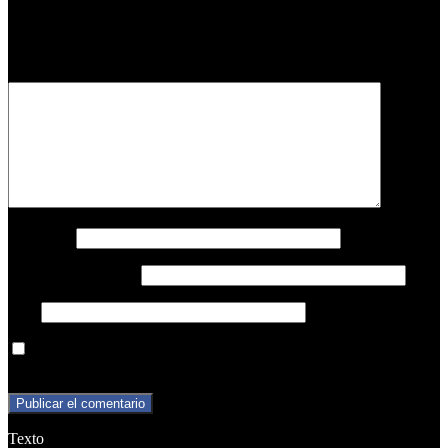
Tu dirección de correo electrónico no será publicada.
Los campos
obligatorios están marcados con
*
Comentario
*
Nombre
*
Correo electrónico
*
Web
Guarda mi nombre, correo electrónico y web en este navegador
para la próxima vez que comente.
Texto