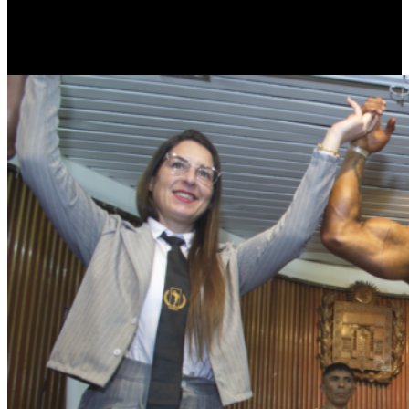
El evento del sábado pasado, promovido por el concejal José María
Franco, incluyó un seminario sobre culturismo,
fitness
y
posing
,
dictado por las autoridades de la Asociación Nacional de Culturistas
Aficionados (NABBA, por las siglas en inglés de
National Amateur
Body-Builders Association
),
Luis Selvaggi
y
Martín Peralta
.