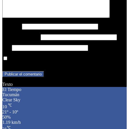
Nombre
*
Correo electrónico
*
Web
Guarda mi nombre, correo electrónico y web en este navegador
para la próxima vez que comente.
Texto
El Tiempo
Tucumán
Clear Sky
℃
10
21º - 10º
50%
1.19 km/h
℃