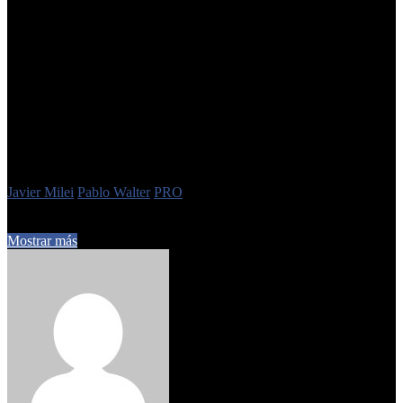
La expulsión resuelta por Macri ahora deberá ser revisada por
el Tribunal de Disciplina, aunque en la práctica marca su salida
definitiva del espacio. A este revés se suma la reciente decisión
de Karina Milei
, que bloqueó su candidatura a diputado nacional
pese a haber sido promovido por Patricia Bullrich.
Así, Walter quedó sin lugar ni en el PRO ni en la alianza
libertaria. Su caso expone la nueva lógica de poder en la
oposición: las trayectorias personales pesan menos que la
disciplina partidaria y la voluntad de los liderazgos nacionales.
Etiquetas
Javier Milei
Pablo Walter
PRO
1 de septiembre de 2025
0
387
1 minuto de lectura
Mostrar más