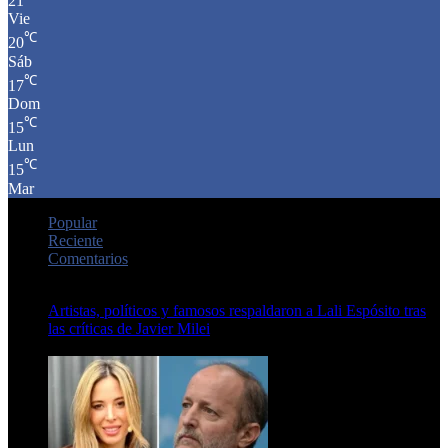
21
Vie
℃
20
Sáb
℃
17
Dom
℃
15
Lun
℃
15
Mar
Popular
Reciente
Comentarios
Artistas, políticos y famosos respaldaron a Lali Espósito tras
las críticas de Javier Milei
15 de febrero de 2024