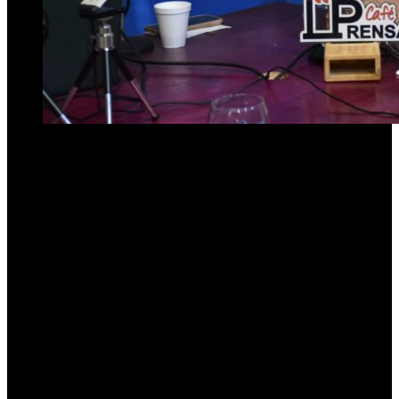
El histórico referente del PRO en Tucumán, Pablo Héctor Walter,
fue expulsado del partido por decisión de Mauricio Macri.
El
motivo: reiteradas inasistencias a las reuniones del Consejo, en
incumplimiento de la Carta Orgánica. El golpe llega poco
después de que Karina Milei también lo vetara como candidato
de La Libertad Avanza en Buenos Aires.
Walter construyó una extensa trayectoria en la política tucumana.
Fue legislador provincial, senador nacional por Tucumán
(1999-2001), presidente del PRO en la provincia y secretario
general del Consejo Nacional del partido.
Su figura estuvo vinculada a Fuerza Republicana en los inicios, para
luego consolidarse dentro del macrismo como uno de sus hombres
de confianza en el interior.