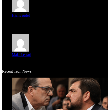
Hjans rudel
Averigüen además del guardia que murió (mejor dicho que él
m...
Mala Lestari
La historia de Salvador realmente toca el corazón. Es increí...
Recent Tech News