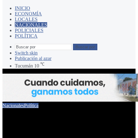
INICIO
ECONOMÍA
LOCALES
NACIONALES
POLICIALES
POLÍTICA
Buscar por
Switch skin
Publicación al azar
℃
Tucumán
10
Nacionales
Política
Pablo Walter, expulsado
del PRO por ausencias y