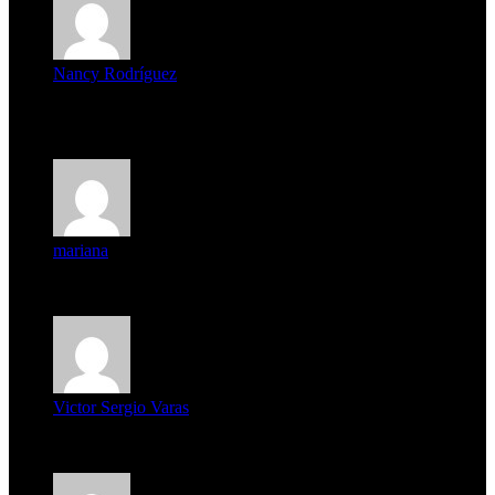
Nancy Rodríguez
Deseo ser parte de este hermoso programa,con muchas
expectat...
mariana
mi unica pregunta es: el pueblo de famaillá a quien habrá vo...
Victor Sergio Varas
Parece que los jóvenes la tienen clara, la dirigencia caduca...