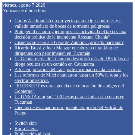
viernes, agosto 7 2026
Noticias de última hora
Carlos Ale impulsó un proyecto para exigir controles y el
vallado inmediato de bocas de tormenta peligrosas
Proteger al usuario y jerarquizar la actividad del taxi es una
decisión política de la intendenta Rossana Chahla”
Cisneros se acerca a Gerardo Zamora: ¿armado nacional?
Ricardo Bussi y Juan Manzur encabezan el ranking de
dirigentes con peor imagen en Tucumán
La Gendarmería de Tucumán descubrió más de 183 kilos de
droga ocultos en un camión en Catamarca
A los empresarios del transporte tucumano nada le cierra
Las reformas de Milei abarataron hasta un 50% la ropa y los
electrodomésticos.
“El ERSEPT es otra agencia de colocación de amigos del
Gobierno”
La UNSTA otorgará 100 becas para estudiar sin costos en
Tucumán
Cientos de evacuados por potente erupción del Volcán de
Fuego
Switch skin
Barra lateral
Publicación al azar