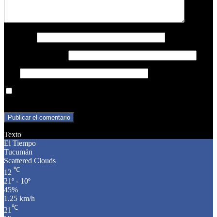
Nombre
*
Correo electrónico
*
Web
Guarda mi nombre, correo electrónico y web en este navegador
para la próxima vez que comente.
Texto
El Tiempo
Tucumán
Scattered Clouds
℃
12
21º - 10º
45%
1.25 km/h
℃
21