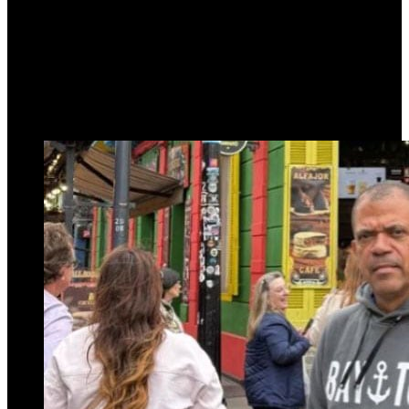
régimen de Nicolás
Maduro
5 de septiembre de 2025
0
203
3 minutos de lectura