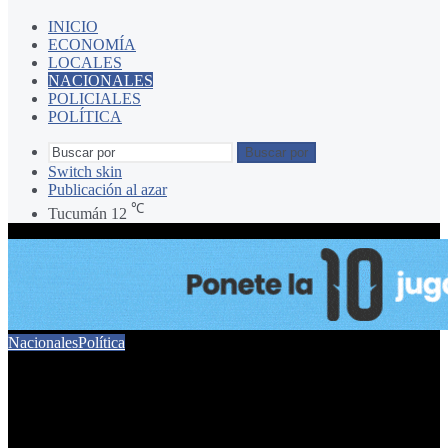
INICIO
ECONOMÍA
LOCALES
NACIONALES
POLICIALES
POLÍTICA
Buscar por
Switch skin
Publicación al azar
℃
Tucumán
12
Nacionales
Política
El Gobierno expulsó a José
Noriega, el agente del