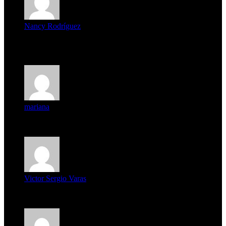
Nancy Rodríguez
Deseo ser parte de este hermoso programa,con muchas
expectat...
mariana
mi unica pregunta es: el pueblo de famaillá a quien habrá vo...
Victor Sergio Varas
Parece que los jóvenes la tienen clara, la dirigencia caduca...