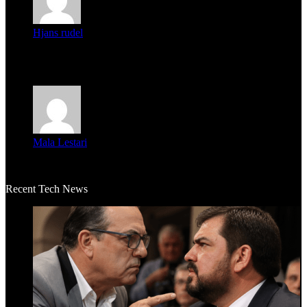
Hjans rudel
Averigüen además del guardia que murió (mejor dicho que él
m...
Mala Lestari
La historia de Salvador realmente toca el corazón. Es increí...
Recent Tech News