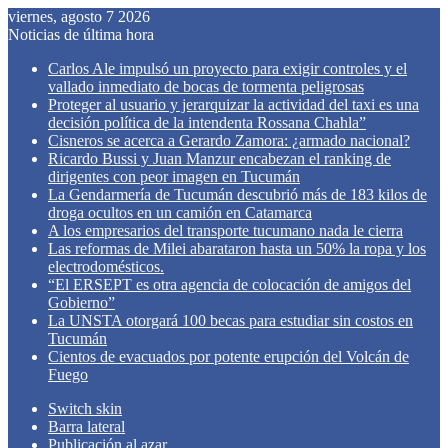
viernes, agosto 7 2026
Noticias de última hora
Carlos Ale impulsó un proyecto para exigir controles y el
vallado inmediato de bocas de tormenta peligrosas
Proteger al usuario y jerarquizar la actividad del taxi es una
decisión política de la intendenta Rossana Chahla”
Cisneros se acerca a Gerardo Zamora: ¿armado nacional?
Ricardo Bussi y Juan Manzur encabezan el ranking de
dirigentes con peor imagen en Tucumán
La Gendarmería de Tucumán descubrió más de 183 kilos de
droga ocultos en un camión en Catamarca
A los empresarios del transporte tucumano nada le cierra
Las reformas de Milei abarataron hasta un 50% la ropa y los
electrodomésticos.
“El ERSEPT es otra agencia de colocación de amigos del
Gobierno”
La UNSTA otorgará 100 becas para estudiar sin costos en
Tucumán
Cientos de evacuados por potente erupción del Volcán de
Fuego
Switch skin
Barra lateral
Publicación al azar