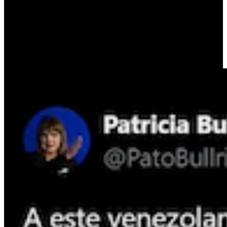
comunicó la ministra Bullrich a través de su cuenta de la red social
X, junto a dos imágenes de Noriega durante su estadía en el país.
Y al final de su comunicado, Bullrich subrayó: “El patovica de
Maduro había entrado ayer desde Brasil, un día antes del partido.
Hoy se va.
¡El terrorismo chavista no tiene lugar en nuestro
país!
“.