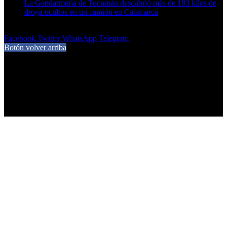
La Gendarmería de Tucumán descubrió más de 183 kilos de
droga ocultos en un camión en Catamarca
6 de agosto de 2026
Facebook
Twitter
WhatsApp
Telegram
Botón volver arriba