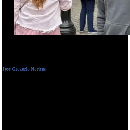
“¡No vuelve nunca más!“, publicó la ministra de Seguridad Patricia
Bullrich, al anunciar la decisión en redes sociales. El político
venezolano había sido sancionado por los EE.UU. y por la UE por
colaborar con el régimen del dictador bolivariano
José Gregorio Noriega
, el político venezolano que
ingresó en los
últimos días a
la Argentina, justo en la previa del partido que el
seleccionado albiceleste y la Vinotinto disputarán esta noche por las
Eliminatorias Sudamericanas,
fue expulsado del país
en las últimas
horas por decisión del Gobierno nacional. La medida, concretada a
través del Ministerio de Seguridad, fue anunciada por la ministra de
la cartera,
Patricia Bullrich
, quien este jueves aseguró que el
dirigente madurista “¡no vuelve nunca más!“.
“A este venezolano, sancionado por EE.UU. y la UE por
asaltar la
Asamblea Legislativa y encarcelar a diputados opositores
, lo
detectamos en Argentina y lo echamos: ¡no vuelve nunca más!“,