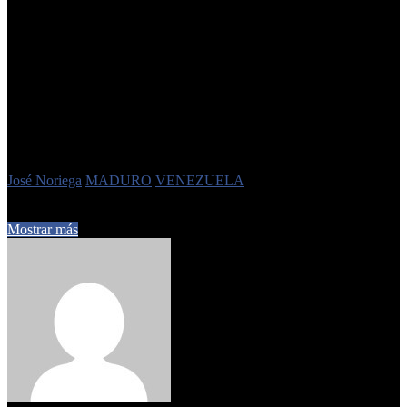
ciudadanos”.
La administración del presidente Milei dispuso la inclusión del
Cartel de los Soles en el Registro Público de Personas y Entidades
vinculadas a Actos de Terrorismo y su Financiamiento (RePET).
“Maduro y su séquito son narcoterroristas. Ni en la Argentina
ni en ningún lugar del mundo van a poder llevar a cabo sus
actividades criminales. Para este Gobierno, el que las hace, las
paga. Acá o donde sea”
, declaró la ministra Bullrich
Etiquetas
José Noriega
MADURO
VENEZUELA
5 de septiembre de 2025
0
203
3 minutos de lectura
Mostrar más