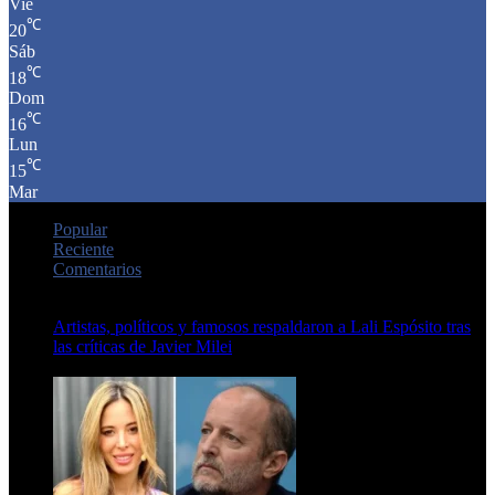
Vie
℃
20
Sáb
℃
18
Dom
℃
16
Lun
℃
15
Mar
Popular
Reciente
Comentarios
Artistas, políticos y famosos respaldaron a Lali Espósito tras
las críticas de Javier Milei
15 de febrero de 2024