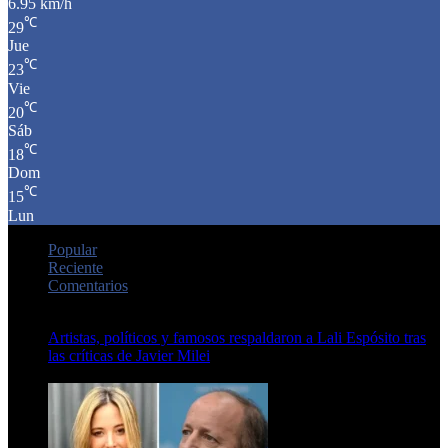
6.95 km/h
℃
29
Jue
℃
23
Vie
℃
20
Sáb
℃
18
Dom
℃
15
Lun
Popular
Reciente
Comentarios
Artistas, políticos y famosos respaldaron a Lali Espósito tras
las críticas de Javier Milei
15 de febrero de 2024