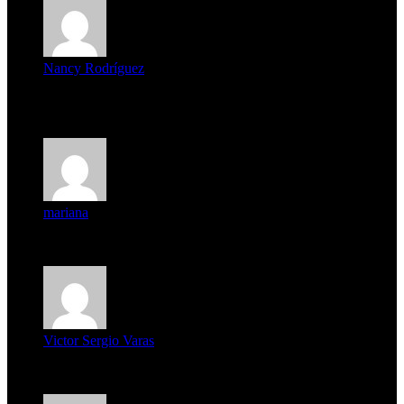
Nancy Rodríguez
Deseo ser parte de este hermoso programa,con muchas
expectat...
mariana
mi unica pregunta es: el pueblo de famaillá a quien habrá vo...
Victor Sergio Varas
Parece que los jóvenes la tienen clara, la dirigencia caduca...