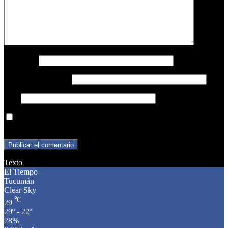
Nombre
*
Correo electrónico
*
Web
Guarda mi nombre, correo electrónico y web en este navegador
para la próxima vez que comente.
Texto
El Tiempo
Tucumán
Clear Sky
℃
29
29º - 22º
28%