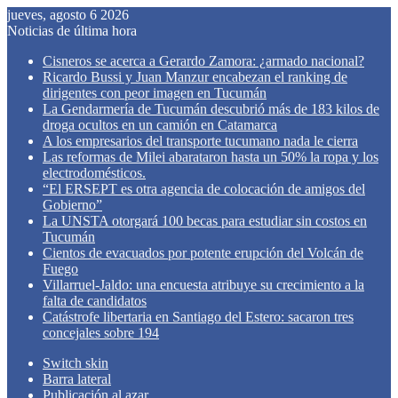
jueves, agosto 6 2026
Noticias de última hora
Cisneros se acerca a Gerardo Zamora: ¿armado nacional?
Ricardo Bussi y Juan Manzur encabezan el ranking de
dirigentes con peor imagen en Tucumán
La Gendarmería de Tucumán descubrió más de 183 kilos de
droga ocultos en un camión en Catamarca
A los empresarios del transporte tucumano nada le cierra
Las reformas de Milei abarataron hasta un 50% la ropa y los
electrodomésticos.
“El ERSEPT es otra agencia de colocación de amigos del
Gobierno”
La UNSTA otorgará 100 becas para estudiar sin costos en
Tucumán
Cientos de evacuados por potente erupción del Volcán de
Fuego
Villarruel-Jaldo: una encuesta atribuye su crecimiento a la
falta de candidatos
Catástrofe libertaria en Santiago del Estero: sacaron tres
concejales sobre 194
Switch skin
Barra lateral
Publicación al azar