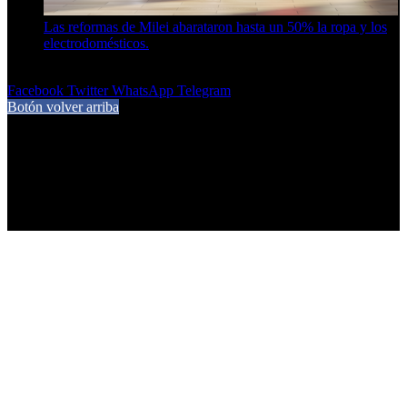
Las reformas de Milei abarataron hasta un 50% la ropa y los
electrodomésticos.
5 de agosto de 2026
Facebook
Twitter
WhatsApp
Telegram
Botón volver arriba