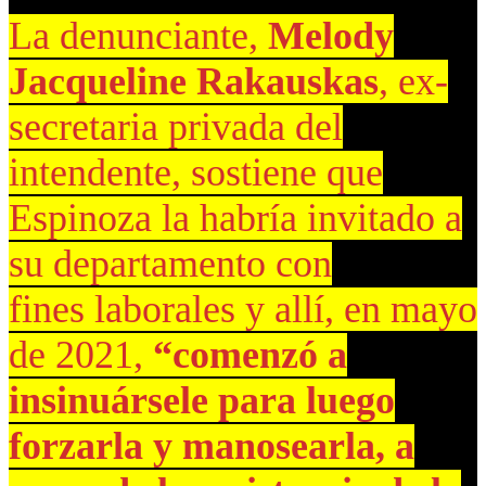
La denunciante,
Melody
Jacqueline Rakauskas
, ex-
secretaria privada del
intendente, sostiene que
Espinoza la habría invitado a
su departamento con
fines laborales y allí, en mayo
de 2021,
“comenzó a
insinuársele para luego
forzarla y manosearla, a