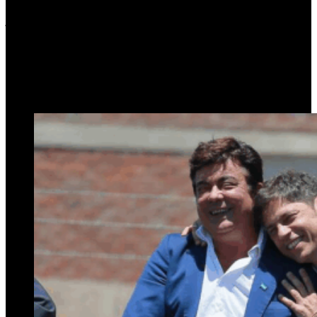
había intentado diversas estrategias para impedir el envío del caso a
juicio oral, invocando nulidades e incluso la falta de intervención del
Ministerio Público Fiscal. Todas fueron rechazadas.
La
CSJN
habilitó la continuidad del proceso, coloca
al intendente bonaerense en una situación jurídica más
comprometida. Ahora se podrá sortear el tribunal, que definirá la
fecha del juicio oral.