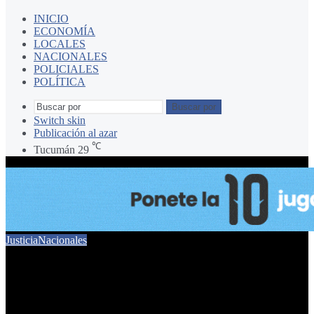
INICIO
ECONOMÍA
LOCALES
NACIONALES
POLICIALES
POLÍTICA
Buscar por
Switch skin
Publicación al azar
℃
Tucumán
29
Justicia
Nacionales
Abuso Sexual: el
intendente peronista