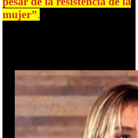
pesar de la resistencia de la
mujer”
.
Rakauska declaró que durante esa cena, Espinoza le pidió masajes
señalando que estaba “contracturado”, ella se negó y él
respondió:
“No tengas miedo, dale. Las mujeres de mis amigos
tienen bigote”
. Luego, la denunciante afirma que le dijo:
“Quedate
tranquila, siempre te tuve ganas, va a estar todo bien
”, mientras
el acusado le pedía que le practicara sexo oral.