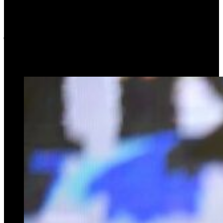
Fernando Espinoza irá a
juicio oral
29 de octubre de 2025
0
243
1 minuto de lectura