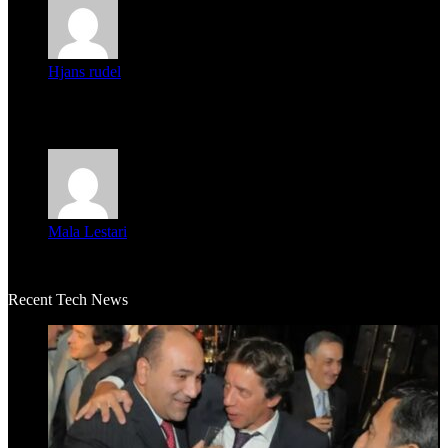
Hjans rudel
Averigüen además del guardia que murió (mejor dicho que él
m...
Mala Lestari
La historia de Salvador realmente toca el corazón. Es increí...
Recent Tech News