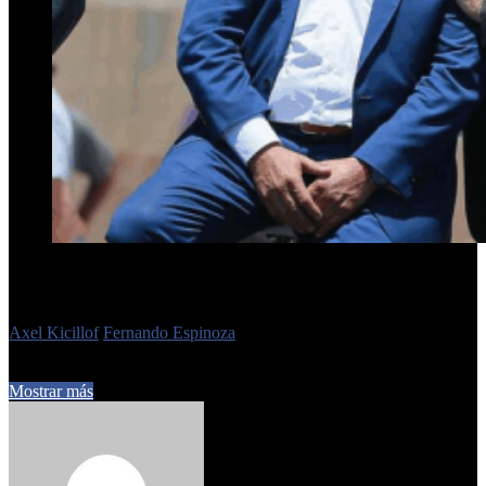
Espinosa pertenece a «la tropa» del gobernador Axel
Kicillof.
Etiquetas
Axel Kicillof
Fernando Espinoza
29 de octubre de 2025
0
243
1 minuto de lectura
Mostrar más