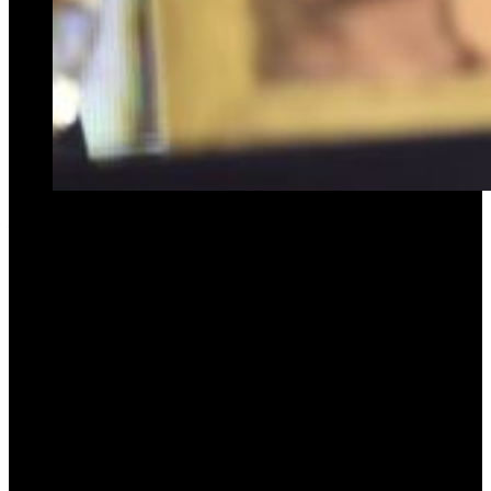
La Corte Suprema de Justicia rechazó los intentos de la defensa del
intendente, para evitar la continuidad del caso.
En la jornada de ayer la
Corte Suprema de Justicia de la
Nación
(CSJN), confirmó el rechazo del recurso de queja que
presentó el intendente de
La Matanza
,
Fernando Espinoza
, en la
causa que lo investiga por
“abuso sexual
simple”
y
“desobediencia a una orden judicial”
.
El máximo tribunal, constituido por los jueces
Horacio Rosatti,
Carlos Rosenkrantz y Ricardo Lorenzetti
, determinó que el
planteo no era procedente, al no tratarse de una sentencia definitiva.
La decisión permite el avance del proceso hacia un juicio oral.