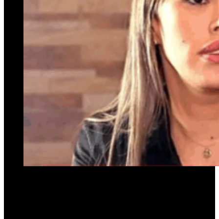
Melody Rakauskas.
El procesamiento de Espinoza ya había sido confirmado por
la
Cámara del Crimen
, que consideró que
“persistía la
probabilidad requerida para tener por acreditada la
imputación dirigida al nombrado”
. A pesar de eso, la defensa