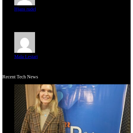
Hjans rudel
Averigüen además del guardia que murió (mejor dicho que él
m...
Mala Lestari
La historia de Salvador realmente toca el corazón. Es increí...
Recent Tech News