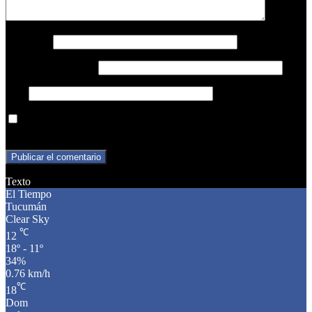
Nombre
*
Correo electrónico
*
Web
Guarda mi nombre, correo electrónico y web en este navegador
para la próxima vez que comente.
Texto
El Tiempo
Tucumán
Clear Sky
℃
12
18º - 11º
34%
0.76 km/h
℃
18
Dom