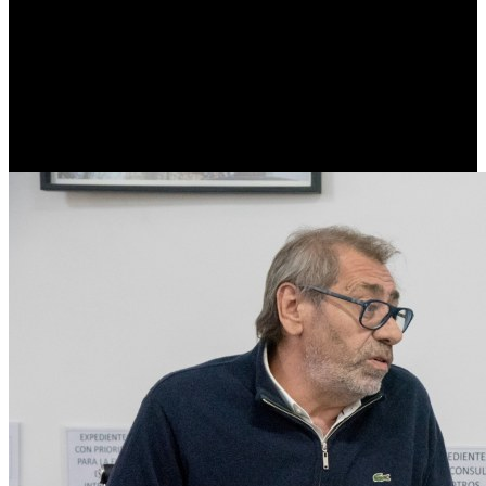
la Nación, ya que el transporte es un sistema metropolitano y
provincial, no sólo capitalino”, explicó.
Giuliano pidió a los empresarios presentar un nuevo estudio de
costos, requisito indispensable para discutir cualquier actualización
tarifaria. “El último estudio de AETAT fue en agosto o septiembre
del año pasado. Si no hay información actualizada, el Concejo
Deliberante no puede evaluar un aumento”, afirmó.