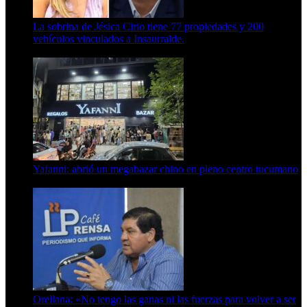
La sobrina de Jésica Cirio tiene 77 propiedades y 200
vehículos vinculados a Insaurralde.
23 de septiembre de 2025
Yafanni: abrió un megabazar chino en pleno centro tucumano
6 de octubre de 2025
Orellana: «No tengo las ganas ni las fuerzas para volver a ser