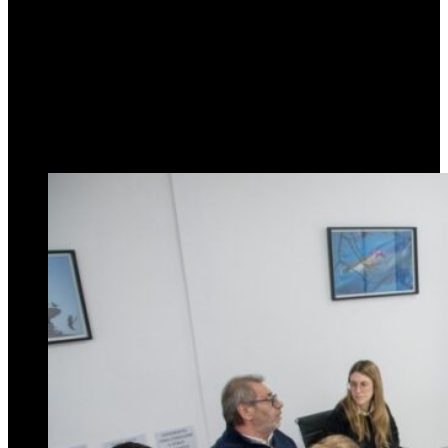
debatieron en una reunión
tensa sobre la crisis del
servicio
29 de octubre de 2025
0
300
3 minutos de lectura