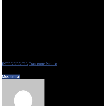
del sector. “Vamos a analizar la factibilidad del esquema por
kilómetro recorrido, pero necesitamos datos claros de ingresos y
egresos. No se puede discutir sin números. Queremos dar este
debate con seriedad y transparencia”, concluyó.
Tanto el Municipio como los empresarios coincidieron en mantener
el diálogo abierto. AETAT se comprometió a presentar un nuevo
estudio de costos y el Ejecutivo capitalino anticipó que convocará a
la Provincia y al Gobierno Nacional para buscar una solución
conjunta que garantice la continuidad del servicio.
FUENTE: https://tendenciadenoticias.com.ar/politica/el-municipio-y-empresarios-del-
transporte-debatieron-en-una-reunion-tensa-sobre-la-crisis-del-servicio
Etiquetas
INTENDENCIA
Transporte Público
29 de octubre de 2025
0
300
3 minutos de lectura
Mostrar más