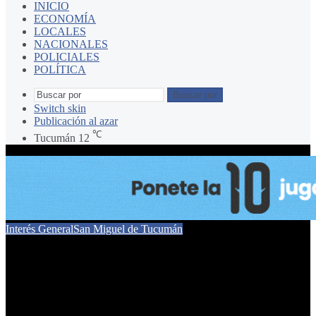
INICIO
ECONOMÍA
LOCALES
NACIONALES
POLICIALES
POLÍTICA
Buscar por
Switch skin
Publicación al azar
℃
Tucumán
12
Interés General
San Miguel de Tucumán
El Municipio y
empresarios del transporte