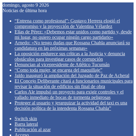
domingo, agosto 9 2026
Noticias de última hora
“Entrena como profesional”: Gustavo Herrera elogió el
compromiso y la proyección de Valentina Vélardez
Elías de Pérez: «Debemos estar unidos como partido y, desde
mi lugar, no quiero ocupar ningún cargo partidario»
Arnedo: «No tengo dudas que Rossana Chahla anunciará su
candidatura en las próximas semanas»
La oposición endurece sus críticas a la Justicia y denuncia
obstáculos para investigar casos de corrupción
Denuncian al vicepresidente de Atlético Tucumán
“Como toda mujer, se encarga del maquillaje”
Jaldo inauguró la ampliación del Juzgado de Paz de Acheral
El Concejo Deliberante citará a funcionarios municipales para
revisar la situación de edificios sin final de obra
Carlos Ale impulsó un proyecto para exigir controles y el
vallado inmediato de bocas de tormenta peligrosas
Proteger al usuario y jerarquizar la actividad del taxi es una
decisión política de la intendenta Rossana Chahla”
Switch skin
Barra lateral
Publicación al azar
Acceso