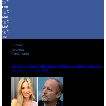
℃
15
Lun
℃
14
Mar
℃
16
Mié
℃
18
Jue
Popular
Reciente
Comentarios
Artistas, políticos y famosos respaldaron a Lali Espósito tras
las críticas de Javier Milei
15 de febrero de 2024