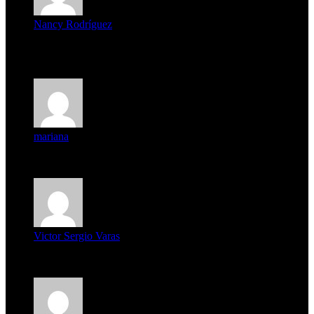
Nancy Rodríguez
Deseo ser parte de este hermoso programa,con muchas
expectat...
mariana
mi unica pregunta es: el pueblo de famaillá a quien habrá vo...
Victor Sergio Varas
Parece que los jóvenes la tienen clara, la dirigencia caduca...