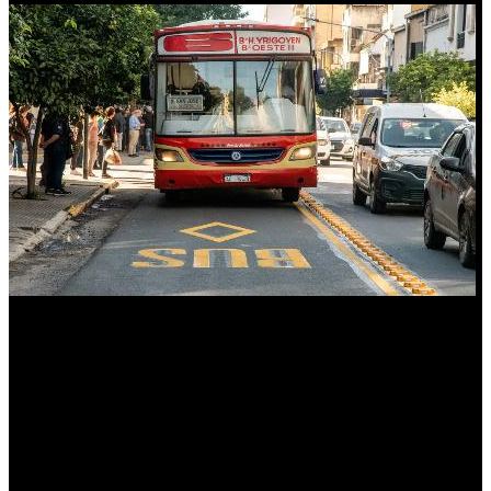
La postura del Municipio
La secretaria de Gobierno,
Camila Giuliano
, reconoció que el
transporte “atraviesa una crisis nacional” y dijo que el Municipio
“mantiene la voluntad de diálogo”.
“Ellos solicitan $2.000 millones, una cifra que el Municipio no
puede aportar. Por eso insistimos en trabajar con la Provincia y