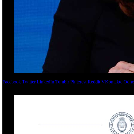
Facebook
Twitter
LinkedIn
Tumblr
Pinterest
Reddit
VKontakte
Odnok
La jueza Karina Alonso Candis rechazó una medida cautelar, presen