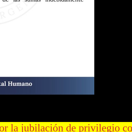
al Humano, que conduce
Sandra Pettovello
, informó que a través de la
ndez de Kirchner
, para que devuelva alrededor de
$1.000 millones
, p
r la jubilación de privilegio c