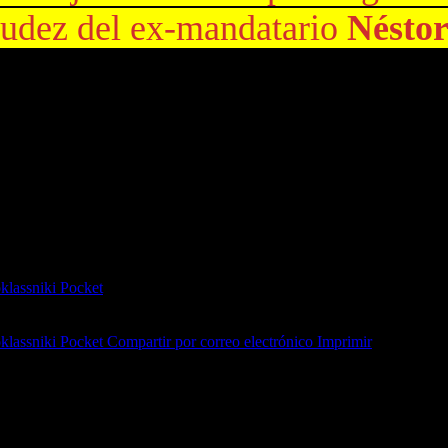
iudez del ex-mandatario
Néstor
or disposición del organismo previsional, luego de la ratificación de c
táneamente dos asignaciones compatibles con la jubilación de privilegio
dedor de
$400 millones
por la jubilación especial y
$600 millones
por la
cia civil y comercial federal.
lassniki
Pocket
lassniki
Pocket
Compartir por correo electrónico
Imprimir