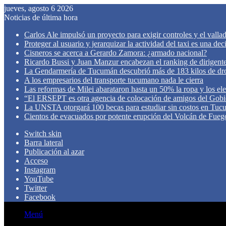
jueves, agosto 6 2026
Noticias de última hora
Carlos Ale impulsó un proyecto para exigir controles y el valla
Proteger al usuario y jerarquizar la actividad del taxi es una de
Cisneros se acerca a Gerardo Zamora: ¿armado nacional?
Ricardo Bussi y Juan Manzur encabezan el ranking de dirigen
La Gendarmería de Tucumán descubrió más de 183 kilos de dr
A los empresarios del transporte tucumano nada le cierra
Las reformas de Milei abarataron hasta un 50% la ropa y los el
“El ERSEPT es otra agencia de colocación de amigos del Gob
La UNSTA otorgará 100 becas para estudiar sin costos en Tu
Cientos de evacuados por potente erupción del Volcán de Fueg
Switch skin
Barra lateral
Publicación al azar
Acceso
Instagram
YouTube
Twitter
Facebook
Menú