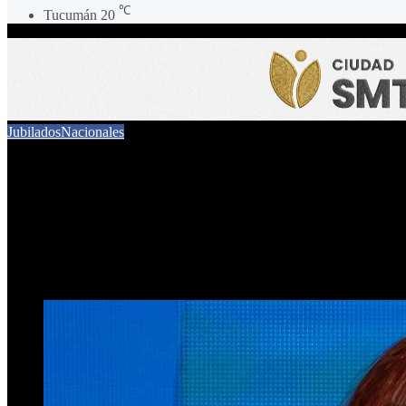
℃
Tucumán
20
Jubilados
Nacionales
ANSES exigirá que Cristina
indebidamente
6 de noviembre de 2025
0
225
1 minuto de lectura