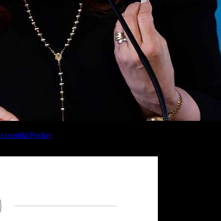
lassniki
Pocket
tada por la condenada Cristina Fernández de Kirchner.