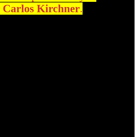
 Carlos Kirchner
.
ondena de la ex-presidente. La
ANSES
indica que el reclamo se inició
 y la pensión de viudez, situación que el organismo considera
 pensión de viudez. El procedimiento todavía está en curso y