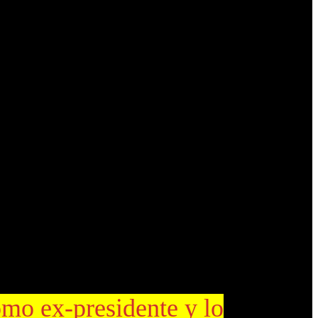
Administración Nacional de Seguridad Social
(ANSES), avanzará
ercibidos en concepto de jubilación y pensión.
omo ex-presidente y lo