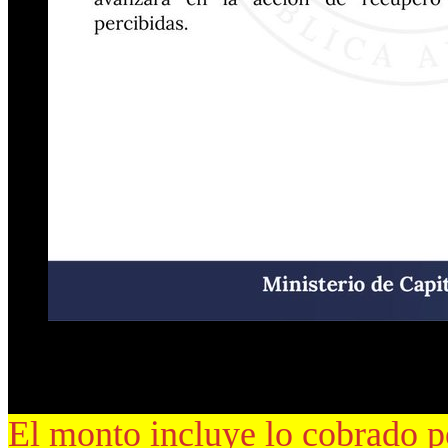
BUENOS AIRES.- En la noche del miércoles el Ministerio de Capit
con un reclamo formal contra la condenada
Cristina Elisabet Ferná
El monto incluye lo cobrado po