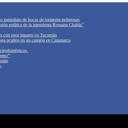
do inmediato de bocas de tormenta peligrosas
cisión política de la intendenta Rossana Chahla”
tes con peor imagen en Tucumán
oga ocultos en un camión en Catamarca
ectrodomésticos.
ierno”
cumán
o