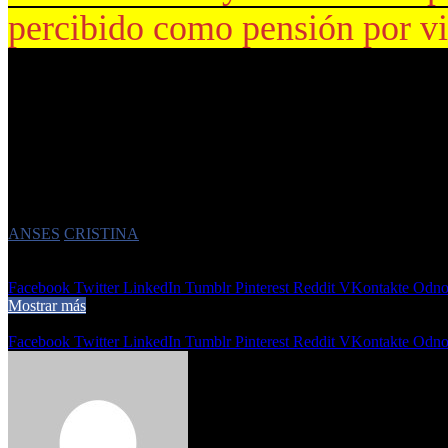
percibido como pensión por v
La demanda se basa en que los beneficios se encuentran suspendidos p
luego de comprobar que
Cristina Elisabet Fernández
percibía simul
“indebida”.
El monto aproximado que se busca recuperar fue desglosado en alre
corresponde a una acción judicial que la ANSES promueve ante la justi
Etiquetas
ANSES
CRISTINA
6 de noviembre de 2025
0
225
1 minuto de lectura
Facebook
Twitter
LinkedIn
Tumblr
Pinterest
Reddit
VKontakte
Odnok
Mostrar más
Compartir
Facebook
Twitter
LinkedIn
Tumblr
Pinterest
Reddit
VKontakte
Odnok