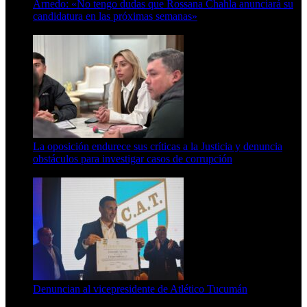
Arnedo: «No tengo dudas que Rossana Chahla anunciará su
candidatura en las próximas semanas»
8 de agosto de 2026
La oposición endurece sus críticas a la Justicia y denuncia
obstáculos para investigar casos de corrupción
7 de agosto de 2026
Denuncian al vicepresidente de Atlético Tucumán
7 de agosto de 2026