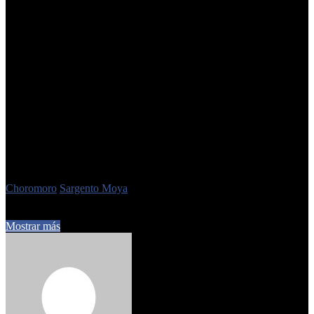
con la retención indebida de haberes a empleados públicos.
Además, el Tribunal de Cuentas avanza con una investigación
administrativa ante la sospecha de que la funcionaria habría
usado fondos de la comuna para construirse una casa en El
Cadillal.
Llamó la atención el hecho de que decenas de delegados
comunales figuran en el listado de aportantes que tuvo el
oficialista Frente Tucumán Primero en los comicios legislativos
nacionales del 26 de octubre.
Inclusive, el nombre de Contreras
aparece en la grilla difundida en la página de la Cámara Nacional
Electoral con un aporte de $ 200.000 para ayudar a la lista que
encabezó, de manera testimonial, el gobernador
Osvaldo Jaldo
.
Etiquetas
Choromoro
Sargento Moya
7 de noviembre de 2025
0
243
2 minutos de lectura
Mostrar más