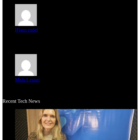
Hjans rudel
Averigüen además del guardia que murió (mejor dicho que él
m...
Mala Lestari
La historia de Salvador realmente toca el corazón. Es increí...
Recent Tech News