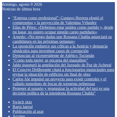
domingo, agosto 9 2026
Noticias de última hora
“Entrena como profesional”: Gustavo Herrera elogió el
compromiso y la proyección de Valentina Vélardez
Elías de Pérez: «Debemos estar unidos como partido y, desde
mi lugar, no quiero ocupar ningún cargo partidario»
Arnedo: «No tengo dudas que Rossana Chahla anunciará su
candidatura en las próximas semanas»
La oposición endurece sus críticas a la Justicia y denuncia
obstáculos para investigar casos de corrupción
Denuncian al vicepresidente de Atlético Tucumán
“Como toda mujer, se encarga del maquillaje”
Jaldo inauguró la ampliación del Juzgado de Paz de Acheral
El Concejo Deliberante citará a funcionarios municipales para
revisar la situación de edificios sin final de obra
Carlos Ale impulsó un proyecto para exigir controles y el
vallado inmediato de bocas de tormenta peligrosas
Proteger al usuario y jerarquizar la actividad del taxi es una
decisión política de la intendenta Rossana Chahla”
Switch skin
Barra lateral
Publicación al azar
Acceso