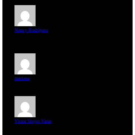
Nancy Rodríguez
Deseo ser parte de este hermoso programa,con muchas
expectat...
mariana
mi unica pregunta es: el pueblo de famaillá a quien habrá vo...
Victor Sergio Varas
Parece que los jóvenes la tienen clara, la dirigencia caduca...