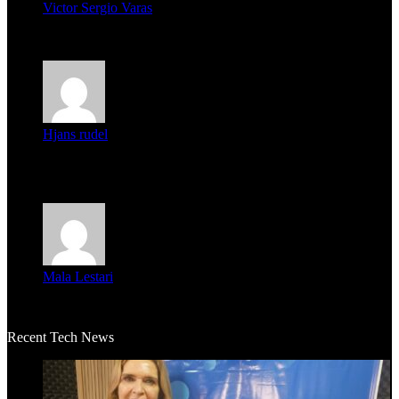
Victor Sergio Varas
Parece que los jóvenes la tienen clara, la dirigencia caduca...
Hjans rudel
Averigüen además del guardia que murió (mejor dicho que él
m...
Mala Lestari
La historia de Salvador realmente toca el corazón. Es increí...
Recent Tech News