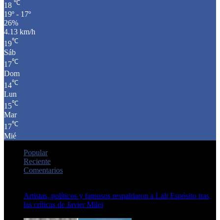
℃
18
19º - 17º
26%
4.13 km/h
℃
19
Sáb
℃
17
Dom
℃
14
Lun
℃
15
Mar
℃
17
Mié
Popular
Reciente
Comentarios
Artistas, políticos y famosos respaldaron a Lali Espósito tras
las críticas de Javier Milei
15 de febrero de 2024