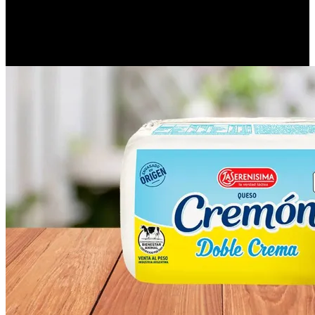
La advertencia pone especial énfasis en los
grupos de riesgo
—
mujeres embarazadas, personas inmunosuprimidas, adultos mayores
y pacientes con enfermedades crónicas—, para quienes
la
listeriosis
puede tener
consecuencias graves
.