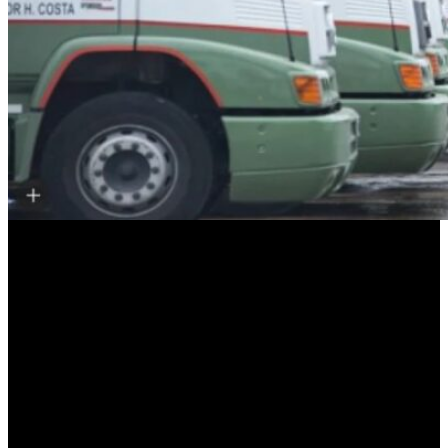
Desde la empresa informaron que, bajo supervisión del
SENASA
,
se realizó una
investigación interna
para identificar el
foco de
contaminación
, que ya fue eliminado. Además, se procedió
al
retiro del lote
del mercado nacional y a su destrucción, junto con
la implementación de
medidas adicionales de control
en la planta.
Aunque el queso se encuentra fuera de su
período de aptitud
para
el consumo, la
ANMAT
advirtió que algunos consumidores podrían
haberlo conservado más allá del
vencimiento
, por ejemplo
mediante
congelación
. Por ese motivo, recomendó que quienes
tengan en su poder el
lote 2703
, ya sea fraccionado o congelado, se
abstengan de consumirlo.