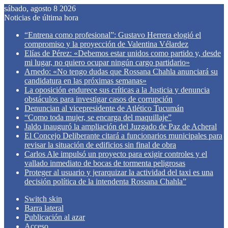
sábado, agosto 8 2026
Noticias de última hora
“Entrena como profesional”: Gustavo Herrera elogió el
compromiso y la proyección de Valentina Vélardez
Elías de Pérez: «Debemos estar unidos como partido y, desde
mi lugar, no quiero ocupar ningún cargo partidario»
Arnedo: «No tengo dudas que Rossana Chahla anunciará su
candidatura en las próximas semanas»
La oposición endurece sus críticas a la Justicia y denuncia
obstáculos para investigar casos de corrupción
Denuncian al vicepresidente de Atlético Tucumán
“Como toda mujer, se encarga del maquillaje”
Jaldo inauguró la ampliación del Juzgado de Paz de Acheral
El Concejo Deliberante citará a funcionarios municipales para
revisar la situación de edificios sin final de obra
Carlos Ale impulsó un proyecto para exigir controles y el
vallado inmediato de bocas de tormenta peligrosas
Proteger al usuario y jerarquizar la actividad del taxi es una
decisión política de la intendenta Rossana Chahla”
Switch skin
Barra lateral
Publicación al azar
Acceso