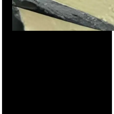
Detectaron Listeria monocytogenes en un queso de pasta blanda.
Aunque el lote ya venció, advierten por un riesgo residual y
recomiendan no consumirlo si fue conservado.
La
Administración Nacional de Medicamentos, Alimentos y
Tecnología Médica
(
ANMAT
) y el
Servicio Nacional de Sanidad
y Calidad Agroalimentaria
(
SENASA
) emitieron
una
advertencia sanitaria
tras detectar la bacteria
Listeria
monocytogenes
en un
queso de pasta blanda
de una
marca
líder
del mercado. Si bien el producto involucrado ya se encuentra
fuera de su
fecha de vencimiento
, las autoridades alertaron sobre
un
riesgo residual
para la salud y pidieron extremar las
precauciones.
La alerta se originó a partir de un
muestreo oficial
del
SENASA
,
cuyos resultados fueron analizados por el
Laboratorio Nacional de
Referencia
de la
ANLIS “Dr. Carlos G. Malbrán”
. En ese