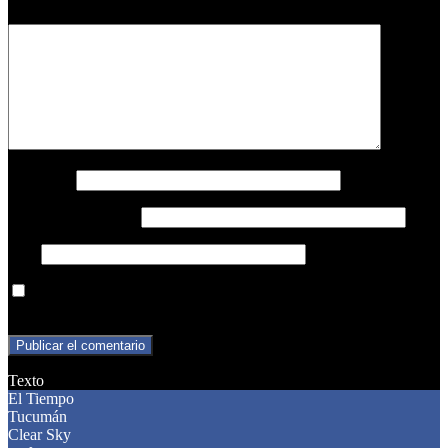
Comentario
*
Nombre
*
Correo electrónico
*
Web
Guarda mi nombre, correo electrónico y web en este navegador
para la próxima vez que comente.
Texto
El Tiempo
Tucumán
Clear Sky