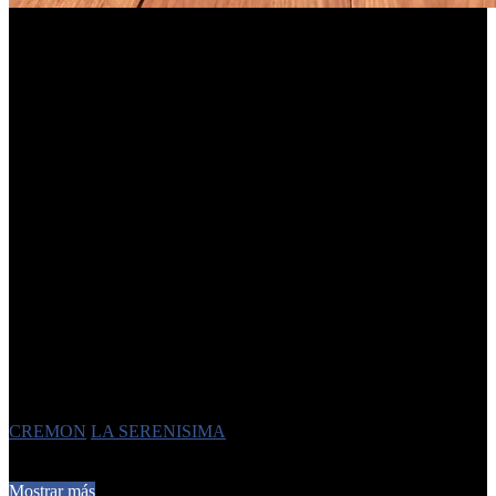
La
listeriosis
es una
enfermedad
transmitida por alimentos
contaminados con
Listeria monocytogenes
, una bacteria presente
en el agua y el suelo que tiene la particularidad de crecer incluso
a
temperaturas de refrigeración
. Los alimentos más
frecuentemente involucrados en
brotes
incluyen fiambres y
embutidos, lácteos elaborados con leche no pasteurizada, vegetales
crudos y pescados crudos o ahumados.
Los
síntomas
pueden variar desde cuadros leves —fiebre,
escalofríos, fatiga, náuseas, vómitos, diarrea y dolor abdominal—
hasta formas severas como
meningitis
,
septicemia
y abortos en
mujeres embarazadas. El
período de incubación
puede extenderse
hasta 70 días, con un promedio de alrededor de tres semanas, lo que
dificulta identificar el alimento contaminado.
Ante cualquier
síntoma compatible
y la sospecha de consumo del
producto, las autoridades recomiendan consultar de inmediato
al
sistema de salud
.
Etiquetas
CREMON
LA SERENISIMA
14 de diciembre de 2025
0
193
2 minutos de lectura
Mostrar más