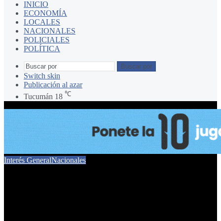
INICIO
ECONOMÍA
LOCALES
NACIONALES
POLICIALES
POLÍTICA
Buscar por
Switch skin
Publicación al azar
℃
Tucumán
18
Interés General
Nacionales
Alerta sanitaria por una
bacteria en un queso