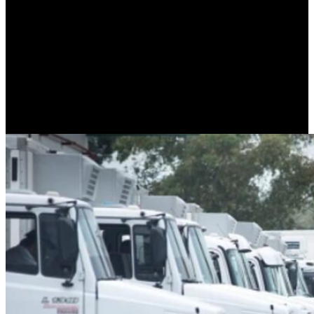
marco, una
vigilancia genómica
permitió identificar un
conglomerado de aislamientos de
Listeria monocytogenes
en
muestras de
queso de pasta blanda
.
Según el
informe técnico
fechado el 9 de diciembre, la bacteria fue
hallada en el
Queso Cremón doble crema
de
La Serenísima
,
presentación de 500 gramos, correspondiente al
lote 2703
,
elaborado el 3 de julio de 2025 y con
vencimiento
el 11 de
septiembre de 2025. El producto fue fabricado por
Mastellone
Hnos. S.A.
en su planta de
Trenque Lauquen
, ubicada sobre
la
Ruta Nacional 5
, kilómetro 444.