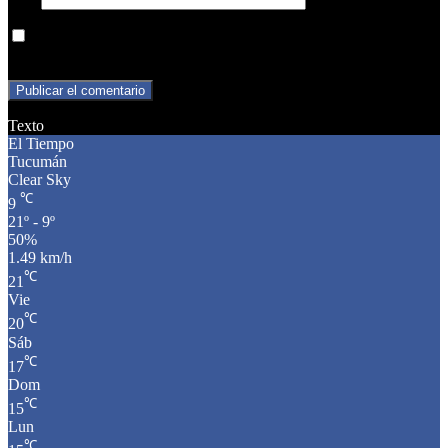
Guarda mi nombre, correo electrónico y web en este navegador
para la próxima vez que comente.
Texto
El Tiempo
Tucumán
Clear Sky
℃
9
21º - 9º
50%
1.49 km/h
℃
21
Vie
℃
20
Sáb
℃
17
Dom
℃
15
Lun
℃