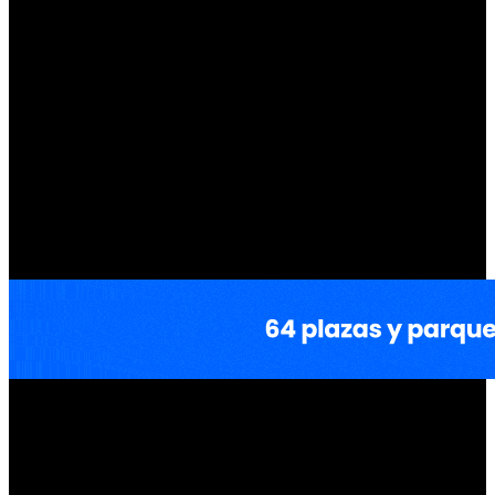
y aluminio recuperadas.
Este material se utiliza específicamente en el interior del nuevo
vehículo, puntualmente en la consola central, el tablero y los paneles
interiores de las puertas delanteras y traseras. Los envases Tetra Pak
están compuestos, en promedio, por un 70% de cartón, un 25% de
polietileno y un 5% de aluminio. Puntualmente para cada unidad del
Grande Panda
se usa el reciclado de 140 envases
de bebidas.
Los componentes del Fiat Grande Panda están fabricados con
un compuesto a base de PolyAl llamado Lapolen Ecotek,
producido por Lapo Compound. La empresa trabajó con Fiat
para garantizar que este material fuera competitivo en calidad y
precio.
Su inclusión en partes tan visibles del interior, en lugar de en zonas
ocultas, demuestra su potencial estético.
Fue elegido por su efecto
brillante
, creado por el contenido de aluminio del material
reciclado, y porque Lapo Compound fue capaz de igualar el tono
específico de azul requerido.