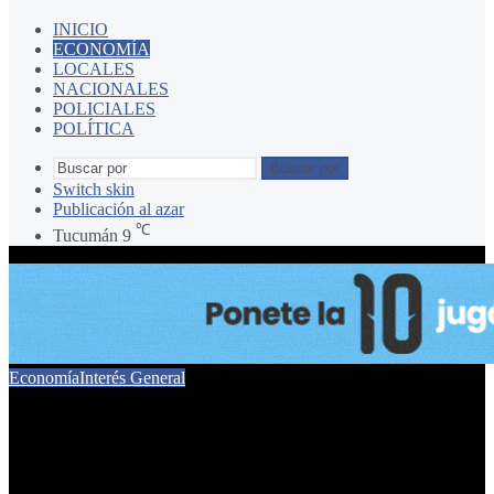
INICIO
ECONOMÍA
LOCALES
NACIONALES
POLICIALES
POLÍTICA
Buscar por
Switch skin
Publicación al azar
℃
Tucumán
9
Economía
Interés General
Fiat confirmó su nuevo
auto barato para