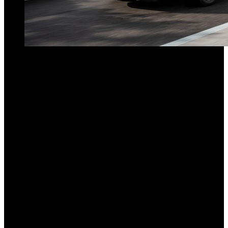
El Fiat Grande Panda europeo es el futuro auto económico de la
marca en la región. Un alto ejecutivo de
Fiat
confirmó cuál será
su
próximo modelo económico fabricado en la región
: se construirá
sobre la plataforma que ya utiliza el grupo Stellantis para diferentes
modelos que fabrica tanto en Argentina como en Brasil.
Según adelantó su CEO global, Olivier Francois, el Grande
Panda que se comercializa en el continente europeo será el
nuevo modelo económico para toda Sudamérica. Su producción
se hará en Brasil y estará disponible allí entre finales de 2026 y
principios de 2027.
La confirmación también trajo la develación de
su nombre:
se llamará Argo
, dándole continuidad al modelo
que actualmente se comercializa en la región y que comparte
plataforma con el Fiat Cronos.
En algún momento se especuló con que este nuevo modelo hiciera
renacer el nombre Uno, ya que se trató del vehículo más exitoso de
la marca italiana en Sudamérica en toda su historia. Si bien no está
confirmado de manera oficial por las autoridades locales del grupo