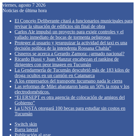
viernes, agosto 7 2026
Noticias de última hora
El Concejo Deliberante citará a funcionarios municipales para
revisar la situación de edificios sin final de obra
Carlos Ale impulsó un proyecto para exigir controles y el
vallado inmediato de bocas de tormenta peligrosas
Proteger al usuario y jerarquizar la actividad del taxi es una
decisión política de la intendenta Rossana Chahla”
Cisneros se acerca a Gerardo Zamora: ¿armado nacional?
Ricardo Bussi y Juan Manzur encabezan el ranking de
dirigentes con peor imagen en Tucumán
La Gendarmería de Tucumán descubrió más de 183 kilos de
droga ocultos en un camión en Catamarca
A los empresarios del transporte tucumano nada le cierra
Las reformas de Milei abarataron hasta un 50% la ropa y los
electrodomésticos.
“El ERSEPT es otra agencia de colocación de amigos del
Gobierno”
La UNSTA otorgará 100 becas para estudiar sin costos en
Tucumán
Switch skin
Barra lateral
Publicación al azar