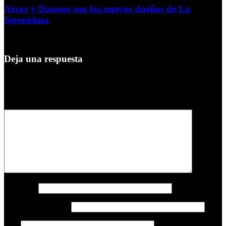
Arcor y Danone son los nuevos dueños de La
Serenísima
4 de agosto de 2026
Deja una respuesta
Tu dirección de correo electrónico no será publicada.
Los campos
obligatorios están marcados con
*
Comentario
*
Nombre
*
Correo electrónico
*
Web