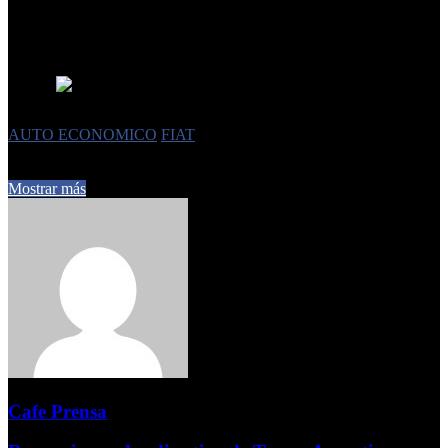
en Brasil vaya a tener las mismas soluciones. Habrá que esperar el
anuncio oficial para ver si se confirma esta inteligente manera de
reutilizar materiales.
FUENTE:
Gabriel Silveira
Etiquetas
AUTO ECONOMICO
FIAT
23 de enero de 2026
0
200
3 minutos de lectura
Mostrar más
Cafe Prensa