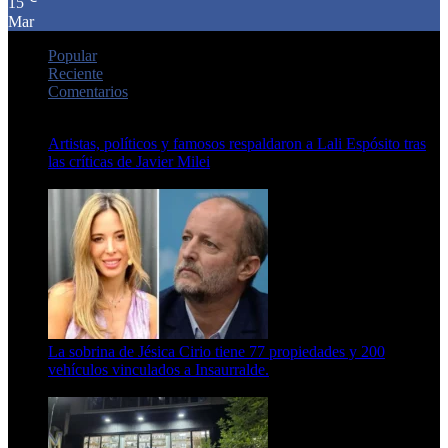
15
Mar
Popular
Reciente
Comentarios
Artistas, políticos y famosos respaldaron a Lali Espósito tras
las críticas de Javier Milei
15 de febrero de 2024
La sobrina de Jésica Cirio tiene 77 propiedades y 200
vehículos vinculados a Insaurralde.
23 de septiembre de 2025