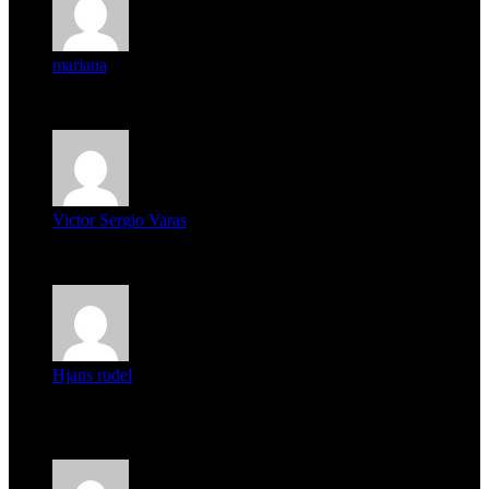
mariana
mi unica pregunta es: el pueblo de famaillá a quien habrá vo...
Victor Sergio Varas
Parece que los jóvenes la tienen clara, la dirigencia caduca...
Hjans rudel
Averigüen además del guardia que murió (mejor dicho que él
m...