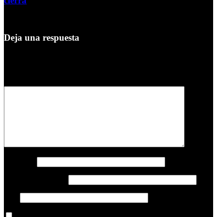
cierra
5 de agosto de 2026
Deja una respuesta
Tu dirección de correo electrónico no será publicada.
Los campos
obligatorios están marcados con
*
Comentario
*
Nombre
*
Correo electrónico
*
Web
Guarda mi nombre, correo electrónico y web en este navegador