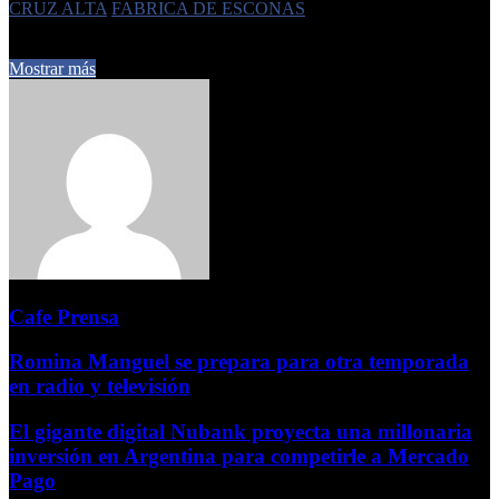
CRUZ ALTA
FABRICA DE ESCONAS
30 de enero de 2026
0
132
2 minutos de lectura
Mostrar más
Cafe Prensa
Romina Manguel se prepara para otra temporada
en radio y televisión
El gigante digital Nubank proyecta una millonaria
inversión en Argentina para competirle a Mercado
Pago