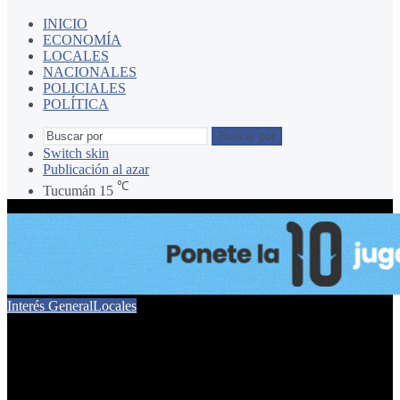
INICIO
ECONOMÍA
LOCALES
NACIONALES
POLICIALES
POLÍTICA
Buscar por
Switch skin
Publicación al azar
℃
Tucumán
15
Interés General
Locales
Disturbios y bronca en
Colombres por el cierre de