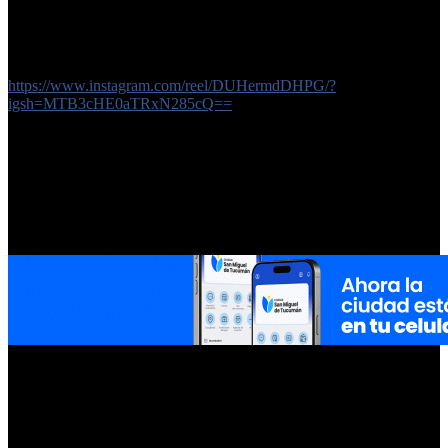
Los trabajadores señalan al delegado comunal Manuel Daniel
Hernández como responsable directo de la decisión que
desmanteló el emprendimiento local.
https://www.instagram.com/reel/DUHermdDHPG/?
igsh=MTB3cHE0aTRxN285cQ==
La calma se quebró en Colombres. El cierre de la fábrica Eco
Escoba, que daba trabajo a decenas de vecinos de la zona,
derivó en disturbios, protestas y una bronca social que crece
con el correr de las horas. Familias enteras quedaron sin
ingresos y apuntan de manera directa contra la conducción
comunal por una medida que consideran arbitraria y
devastadora para la economía local.
Según relatan los trabajadores afectados, la fábrica no atravesaba
una situación terminal ni estaba condenada al cierre. Por el contrario,
sostienen que se trató de una decisión política que terminó por
desactivar un emprendimiento productivo clave para la comuna. En
ese escenario, el nombre que concentra las acusaciones es el del