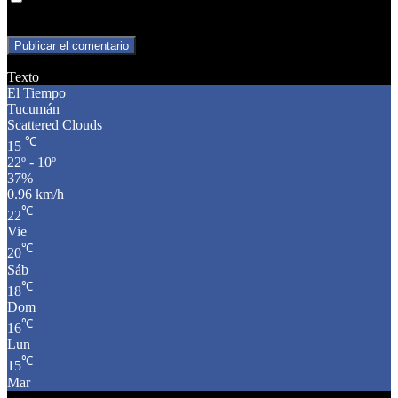
para la próxima vez que comente.
Texto
El Tiempo
Tucumán
Scattered Clouds
℃
15
22º - 10º
37%
0.96 km/h
℃
22
Vie
℃
20
Sáb
℃
18
Dom
℃
16
Lun
℃
15
Mar