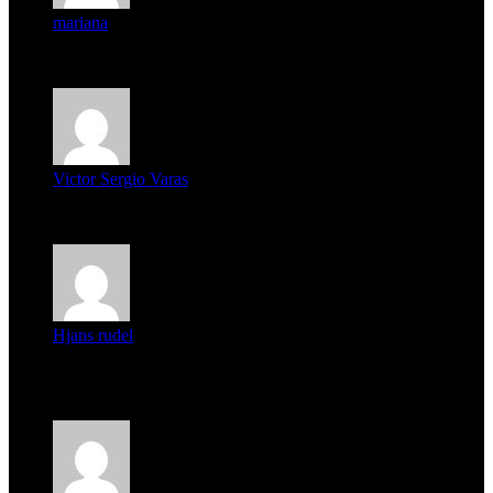
mariana
mi unica pregunta es: el pueblo de famaillá a quien habrá vo...
Victor Sergio Varas
Parece que los jóvenes la tienen clara, la dirigencia caduca...
Hjans rudel
Averigüen además del guardia que murió (mejor dicho que él
m...