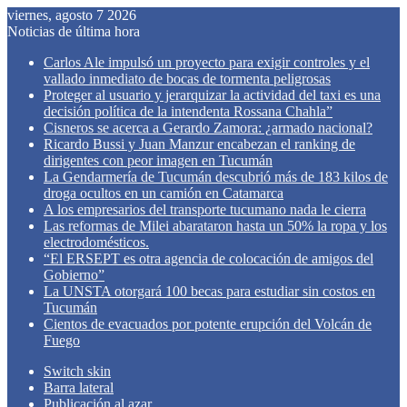
viernes, agosto 7 2026
Noticias de última hora
Carlos Ale impulsó un proyecto para exigir controles y el
vallado inmediato de bocas de tormenta peligrosas
Proteger al usuario y jerarquizar la actividad del taxi es una
decisión política de la intendenta Rossana Chahla”
Cisneros se acerca a Gerardo Zamora: ¿armado nacional?
Ricardo Bussi y Juan Manzur encabezan el ranking de
dirigentes con peor imagen en Tucumán
La Gendarmería de Tucumán descubrió más de 183 kilos de
droga ocultos en un camión en Catamarca
A los empresarios del transporte tucumano nada le cierra
Las reformas de Milei abarataron hasta un 50% la ropa y los
electrodomésticos.
“El ERSEPT es otra agencia de colocación de amigos del
Gobierno”
La UNSTA otorgará 100 becas para estudiar sin costos en
Tucumán
Cientos de evacuados por potente erupción del Volcán de
Fuego
Switch skin
Barra lateral
Publicación al azar