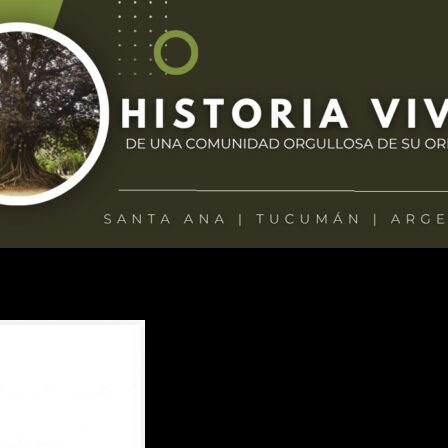
municipal se cuestiona que los concejales reciban pedidos de vecinos y 
ndo soluciones para los vecinos”, expresó.