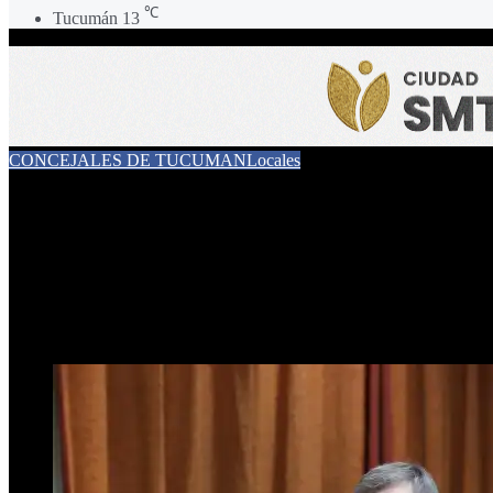
℃
Tucumán
13
CONCEJALES DE TUCUMAN
Locales
“La política no puede reduc
el municipio
11 de mayo de 2026
0
14
3 minutos de lectura