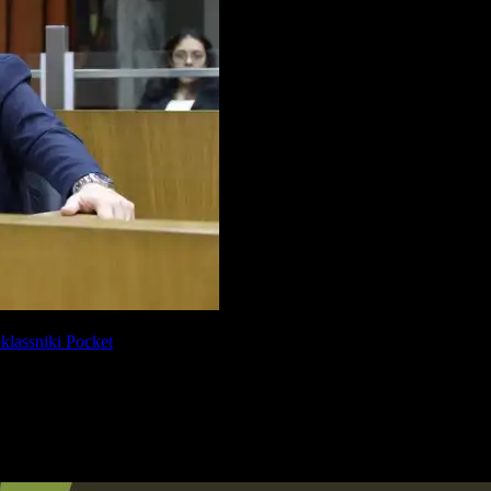
lassniki
Pocket
l tras cuestionamientos por canalizar reclamos de vecinos en San Miguel
e San Miguel de Tucumán, Carlos Ale (Partido de la Justicia Social),
lada a reclamos vecinales que gestiona en distintos barrios de la c