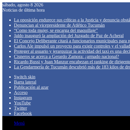
sábado, agosto 8 2026
Noticias de última hora
La oposición endurece sus críticas a la Justicia y denuncia obst
Denuncian al vicepresidente de Atlético Tucumán
“Como toda mujer, se encarga del maquillaje”
Jaldo inauguró la ampliación del Juzgado de Paz de Acheral
El Concejo Deliberante citará a funcionarios municipales para rev
Carlos Ale impulsó un proyecto para exigir controles y el valla
Proteger al usuario y jerarquizar la actividad del taxi es una de
Cisneros se acerca a Gerardo Zamora: ¿armado nacional?
Ricardo Bussi y Juan Manzur encabezan el ranking de dirigen
La Gendarmería de Tucumán descubrió más de 183 kilos de dr
Switch skin
Barra lateral
Publicación al azar
Acceso
Instagram
YouTube
Twitter
Facebook
Menú