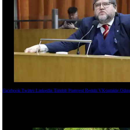
Facebook
Twitter
LinkedIn
Tumblr
Pinterest
Reddit
VKontakte
Odnok
El concejal difundió una nota oficial y defendió el trabajo territoria
Un nuevo capítulo de tensión política se abrió entre el concejal d
nota oficial enviada desde el Honorable Concejo Deliberante vincu