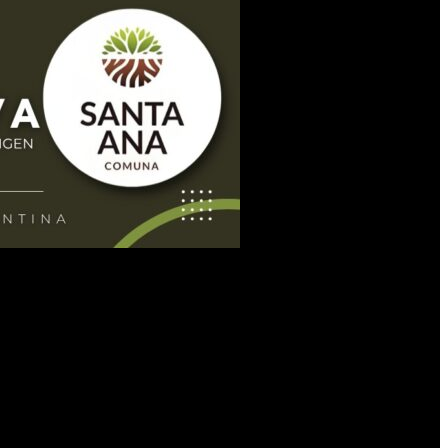
ayuden a canalizarlos. “Mientras algunos hacen política desde una