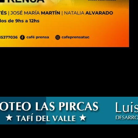
formación digital del sistema sanitario argentino. A través de la R
itivamente los tradicionales troqueles físicos por registros digita
la integración de la información entre médicos, farmacias y organis
 constancia física para acreditar la entrega de medicamentos durante l
 acto de dispensa, generando registros más completos, accesibles en tie
y forma parte de una estrategia más amplia de digitalización del sector s