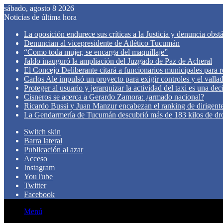
sábado, agosto 8 2026
Noticias de última hora
La oposición endurece sus críticas a la Justicia y denuncia obst
Denuncian al vicepresidente de Atlético Tucumán
“Como toda mujer, se encarga del maquillaje”
Jaldo inauguró la ampliación del Juzgado de Paz de Acheral
El Concejo Deliberante citará a funcionarios municipales para rev
Carlos Ale impulsó un proyecto para exigir controles y el valla
Proteger al usuario y jerarquizar la actividad del taxi es una de
Cisneros se acerca a Gerardo Zamora: ¿armado nacional?
Ricardo Bussi y Juan Manzur encabezan el ranking de dirigen
La Gendarmería de Tucumán descubrió más de 183 kilos de dr
Switch skin
Barra lateral
Publicación al azar
Acceso
Instagram
YouTube
Twitter
Facebook
Menú