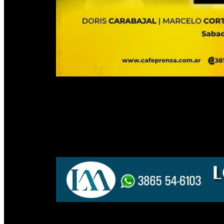
PUBLICIDAD
El Ministerio de Salud de la Nación dio un nuevo paso en la trans
para la dispensa de medicamentos en farmacias, reemplazando defin
los fármacos, simplificar los procesos administrativos y mejorar 
Hasta ahora, el troquel que acompañaba a cada envase funcionaba como
en papel desaparece. Las farmacias deberán registrar digitalmente cada
La iniciativa se apoya en los avances previos de la receta electrónica 
PUBLICIDAD
Token digital y retiros por terceros