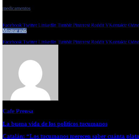
Etiquetas
medicamentos
5 de junio de 2026
0
28
2 minutos de lectura
Facebook
Twitter
LinkedIn
Tumblr
Pinterest
Reddit
VKontakte
Odnok
Mostrar más
Compartir
Facebook
Twitter
LinkedIn
Tumblr
Pinterest
Reddit
VKontakte
Odnok
Cafe Prensa
La buena vida de los politicos tucumanos
Catalán: “Los tucumanos merecen saber cuánta plata 