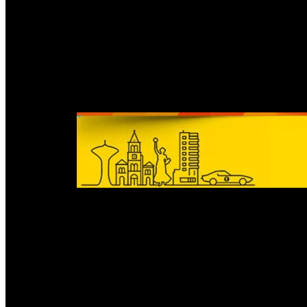
Plazos y procedimientos de contingencia
La resolución establece un plazo máximo de 180 días para que las farm
interoperables, eliminar gradualmente los troqueles físicos y capacitar 
Ante eventuales problemas de conectividad o fallas técnicas, la 
conservarán digitalmente los datos de facturación asociados a cad
PUBLICIDAD
Adhesión de las provincias
La resolución invita a las provincias a adherir al nuevo esquema y a
ambulatorios, sentando las bases para avanzar en la digitalización de 
El Ministerio de Salud destacó que, además de reducir el uso de p
de los fármacos. La interoperabilidad de los datos permitirá un c