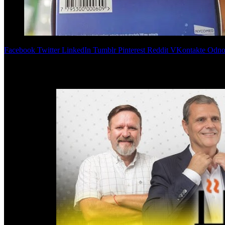
Facebook
Twitter
LinkedIn
Tumblr
Pinterest
Reddit
VKontakte
Odnok
El Ministerio de Salud elimina los troqueles físicos de medicament
entrega de remedios. Los pacientes podrán usar un token digital y auto