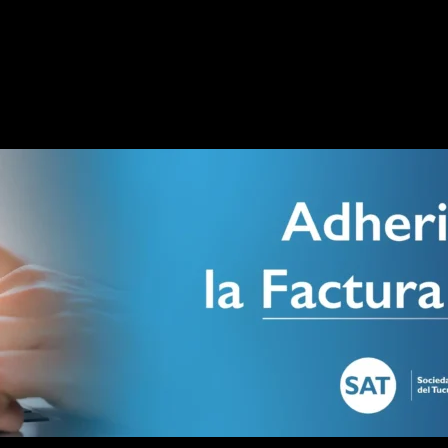
uso del token digital como mecanismo válido de identificación al moment
 identidad sin necesidad de presentar documentación física adicional.
 puedan acudir personalmente a la farmacia: un tercero podrá ret
ormas habilitadas. En todos los casos, el farmacéutico deberá regi