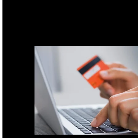
Uno de los cambios centrales para los pacientes es la ampliación del 
vinculadas a sus recetas electrónicas, las personas podrán acreditar su
La normativa también habilita una opción clave para quienes no
con una autorización digital previamente registrada en las plataf
retiro, sea el titular de la receta o la persona autorizada.
PUBLICIDAD