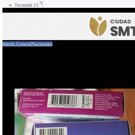
℃
Tucumán
13
Interés General
Nacionales
Eliminan los troqueles físi
5 de junio de 2026
0
28
2 minutos de lectura