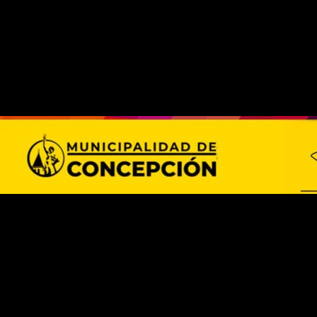
acias y los sistemas de salud se adapten a las nuevas exigencias. Durant
al personal.
normativa prevé procedimientos de contingencia para garantizar qu
a operación, lo que permitirá auditorías más ágiles y transparente
 adaptar sus propios procedimientos de habilitación y fiscalización. L
otros procesos vinculados a tratamientos, prácticas y estudios médicos.
apel, el modelo busca garantizar mayor seguridad en todo el circui
ontrol más riguroso y en tiempo real, minimizando riesgos de error