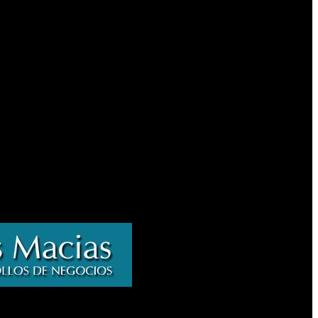
esolución 638/2026 la cartera estableció mecanismos electrónicos
les interoperables. La medida busca fortalecer la trazabilidad de
mos de control.
as auditorías y fiscalizaciones. Con el nuevo esquema, ese respaldo
mpo real y disponibles para los distintos organismos de fiscalización.
alud.