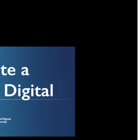
o de retirar remedios. Mediante códigos o credenciales digitales
irar los medicamentos en nombre del paciente siempre que cuente
strar el número de documento de identidad de quien efectúe el