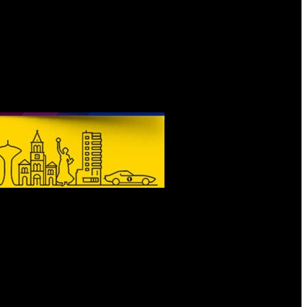
e ese período, se deberán implementar los registros digitales
e ningún paciente se quede sin su medicación. Además, se
s.
a implementación comenzará con la dispensa de medicamentos
to que va desde la prescripción médica hasta la entrega efectiva
es o fraudes.