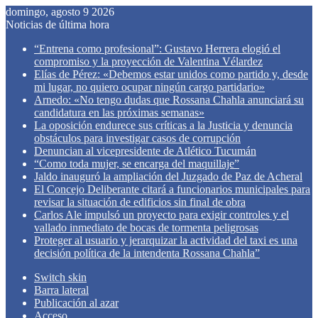
domingo, agosto 9 2026
Noticias de última hora
“Entrena como profesional”: Gustavo Herrera elogió el
compromiso y la proyección de Valentina Vélardez
Elías de Pérez: «Debemos estar unidos como partido y, desde
mi lugar, no quiero ocupar ningún cargo partidario»
Arnedo: «No tengo dudas que Rossana Chahla anunciará su
candidatura en las próximas semanas»
La oposición endurece sus críticas a la Justicia y denuncia
obstáculos para investigar casos de corrupción
Denuncian al vicepresidente de Atlético Tucumán
“Como toda mujer, se encarga del maquillaje”
Jaldo inauguró la ampliación del Juzgado de Paz de Acheral
El Concejo Deliberante citará a funcionarios municipales para
revisar la situación de edificios sin final de obra
Carlos Ale impulsó un proyecto para exigir controles y el
vallado inmediato de bocas de tormenta peligrosas
Proteger al usuario y jerarquizar la actividad del taxi es una
decisión política de la intendenta Rossana Chahla”
Switch skin
Barra lateral
Publicación al azar
Acceso