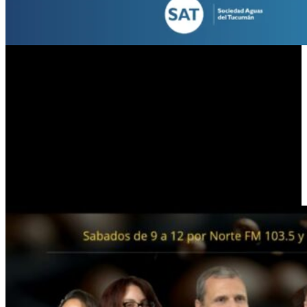
Por otra parte, la estrategia comercial implementada para este
negocio prioriza los canales modernos de comercialización
masiva. Las Trillizas de Oro apostaron fuertemente por una
plataforma digital de venta directa, lo que les permite coordinar
un alcance de distribución a nivel nacional. Al prescindir de
intermediarios tradicionales en la cadena de distribución, las
creadoras garantizan una experiencia de compra mucho más
dinámica y directa, asegurando que cada producto llegue al
consumidor final con el respaldo absoluto de su nombre y su
historia familiar.
PUBLICIDAD