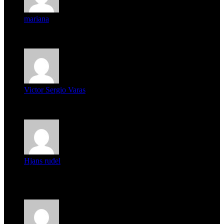
mariana
mi unica pregunta es: el pueblo de famaillá a quien habrá vo...
Victor Sergio Varas
Parece que los jóvenes la tienen clara, la dirigencia caduca...
Hjans rudel
Averigüen además del guardia que murió (mejor dicho que él
m...