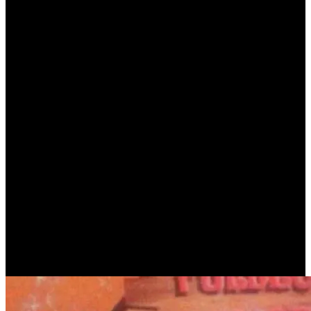
Este nuevo proyecto comercial representa un verdadero hito en sus
cinco décadas de trayectoria, posicionándose no solo como una
simple alternativa de mercado, sino como una prolongación directa
de su propia identidad y estilo de vida. La propuesta apunta a
convertir los hábitos cotidianos en momentos únicos, transmitiendo
los valores de sofisticación y naturalidad que siempre las
caracterizaron a lo largo de sus extensas carreras.
Cómo es la nueva línea de fragancias de
las Trillizas de Oro
El núcleo central de este emprendimiento independiente gira en
torno al lanzamiento de su fragancia insignia, denominada
comercialmente como «
Perfume III
«. Este producto fue
desarrollado de manera conjunta mediante una colaboración muy
estrecha con el reconocido laboratorio Saint Julien. El objetivo
principal del desarrollo fue plasmar en un aroma la esencia y
madurez actuales de las tres animadoras, logrando un resultado
equilibrado.