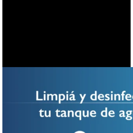
Bienestar integral y venta directa al
público
La expansión de la marca no se detuvo únicamente en la fragancia
principal. El proyecto ya sumó una línea completa de productos
complementarios orientados a la categoría de baño y cuerpo. Entre
las novedades que ya están disponibles para el consumo se destacan
lociones corporales hidratantes y brumas aromáticas, todas diseñadas
bajo una misma premisa de calidad, cuidado personal y atención
detallada en los procesos de elaboración.
PUBLICIDAD