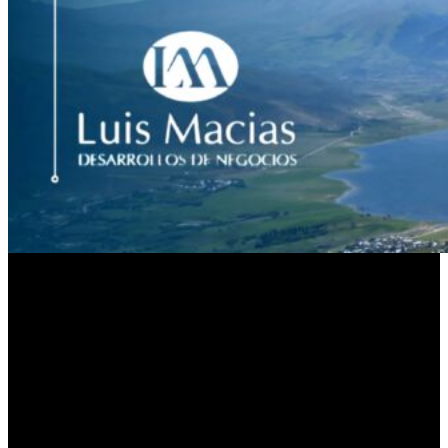
Las
Trillizas de Oro
se consolidaron hace décadas como figuras
indiscutibles de la cultura popular argentina. Con su carisma
inconfundible y una complicidad que traspasó las pantallas desde
sus inicios,
María Emilia, María Eugenia y María Laura
Fernández Rousse
supieron construir una marca propia basada en
la frescura y la cercanía con el público. Sin embargo, los tiempos
cambian y las formas de conectar con sus fieles seguidoras también
se transforman de manera constante.
Lejos de los estudios de televisión tradicionales que las vieron