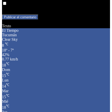
Guarda mi nombre, correo electrónico y web en este navegador
para la próxima vez que comente.
Texto
El Tiempo
Tucumán
Clear Sky
℃
8
18º - 7º
42%
0.77 km/h
℃
18
Dom
℃
15
Lun
℃
14
Mar
℃
15
Mié
℃
18
Jue