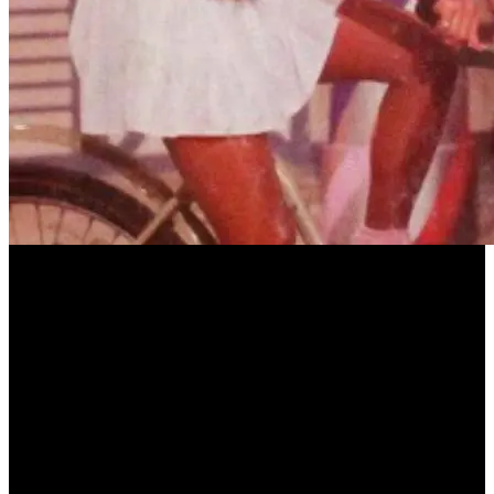
Las Trillizas de Oro fueron furor en la TV argentina
La composición olfativa de esta fragancia se destaca por combinar
de forma minuciosa distintas notas de fondo como el sándalo, el iris
y el ámbar. Esta combinación de elementos da como resultado un
aroma envolvente, cálido y sumamente elegante, pensado para
adaptarse al uso diario sin perder distinción. Las hermanas buscaron
expresamente acercar el concepto de la perfumería de autor al
público masivo, logrando que sea un lujo accesible para sus clientas
de todo el país.