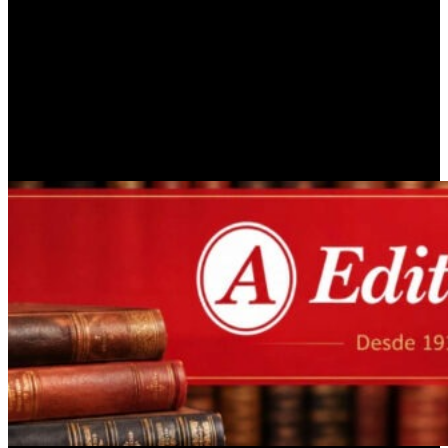
crecer y brillar, las icónicas hermanas decidieron dar un giro
rotundo a su presente profesional. En esta oportunidad,
decidieron canalizar toda su experiencia y vigencia estética
hacia un terreno completamente diferente: el sector empresarial
enfocado en la belleza, el bienestar general y el cuidado de la
piel. Se trata de un paso maduro que refleja su evolución
personal y profesional, buscando mantener vivo el vínculo con
su comunidad desde otro lugar.
PUBLICIDAD