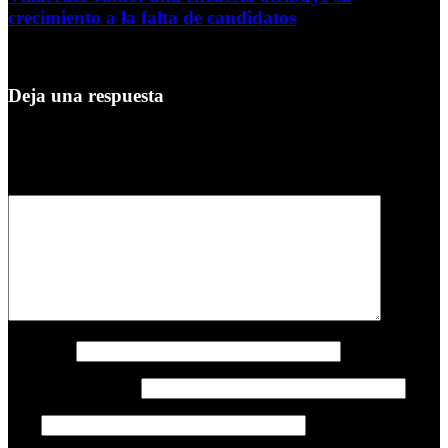
crecimiento a la falta de candidatos
4 de agosto de 2026
Deja una respuesta
Tu dirección de correo electrónico no será publicada.
Los campos
obligatorios están marcados con
*
Comentario
*
Nombre
*
Correo electrónico
*
Web