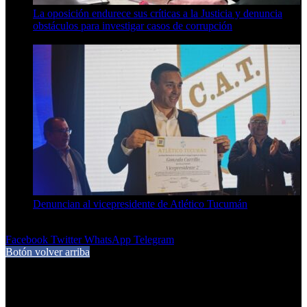
La oposición endurece sus críticas a la Justicia y denuncia
obstáculos para investigar casos de corrupción
7 de agosto de 2026
Denuncian al vicepresidente de Atlético Tucumán
7 de agosto de 2026
Facebook
Twitter
WhatsApp
Telegram
Botón volver arriba