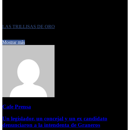
FUENTE: https://www.iprofesional.com/negocios/456218-lejos-de-la-television-el-nuevo-
negocio-de-las-trillizas-de-oro
Etiquetas
LAS TRILLISAS DE ORO
9 de junio de 2026
0
8
2 minutos de lectura
Mostrar más
Cafe Prensa
Un legislador, un concejal y un ex candidato
denunciaron a la intendenta de Graneros