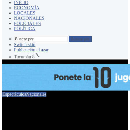
INICIO
ECONOMÍA
LOCALES
NACIONALES
POLICIALES
POLÍTICA
Buscar por
Switch skin
Publicación al azar
℃
Tucumán
8
Espectáculos
Nacionales
Lejos de la televisión, el
nuevo negocio de las