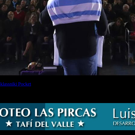
lassniki
Pocket
al en la ciudad de Concepción que reunió a más de 3.000 militante
ia,
Lisandro Catalán,
quien dejó definiciones contundentes sobre el pre