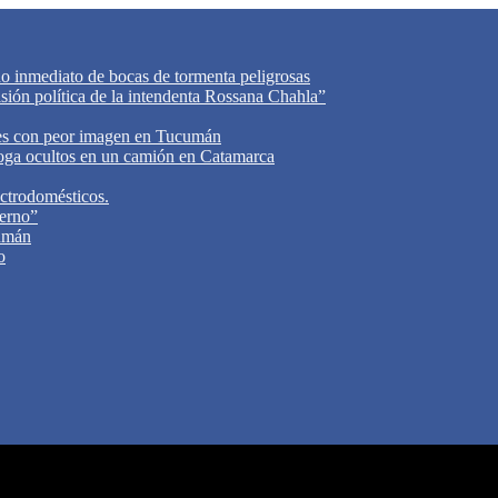
do inmediato de bocas de tormenta peligrosas
cisión política de la intendenta Rossana Chahla”
tes con peor imagen en Tucumán
oga ocultos en un camión en Catamarca
ectrodomésticos.
ierno”
cumán
o