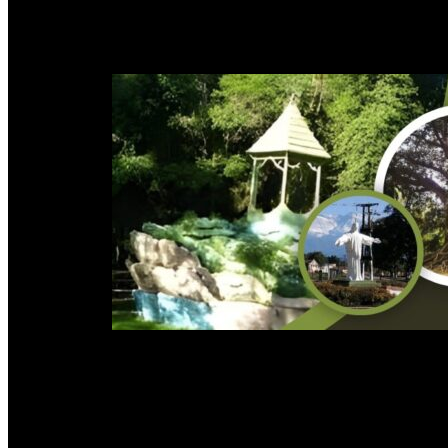
La jornada de Catalán comenzó horas antes del encuentro provincial. 
mantuvo una reunión para brindarles su apoyo y acompañamiento. En un
Avanza en Tucumán
y aseguró que el espacio continúa ampliando s
PUBLICIDAD
“Estamos abriendo las puertas para todos los tucumanos de bien 
del PRO, de CREO y también del peronismo”
, expresó. Uno de lo
“Es inadmisible que la Legislatura tenga el 3,6% del presupuest
reducirlo más”
, afirmó. En la misma línea, reclamó transparencia sob
Los tucumanos tienen derecho a saberlo”,
sostuvo.