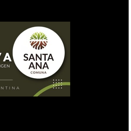
n denunciadas por la intendente
Raquel Graneros
, con quienes
n destacó la construcción política que viene impulsando
La Libertad
ajan junto a nosotros dirigentes y militantes del radicalismo,
uesto destinado al Poder Legislativo provincial.
ir que fue un logro bajarlo a ese número y que no piensa
icegobernador al no querer informar cuánto gana un legislador.