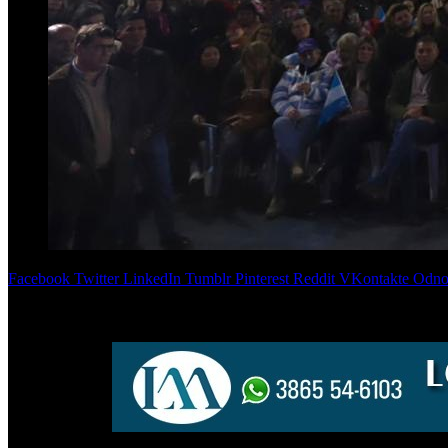
Facebook
Twitter
LinkedIn
Tumblr
Pinterest
Reddit
VKontakte
Odnok
La Libertad Avanza realizó un multitudinario encuentro provinci
El acto estuvo encabezado por el presidente del espacio en la provinc
apuntó directamente contra el gobernador
Osvaldo Jaldo.
PUBLICIDAD