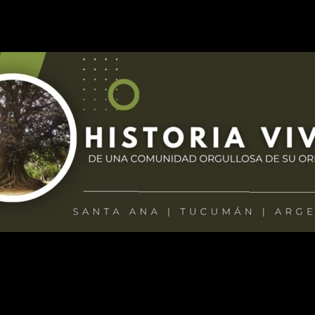
Durante la tarde visitó a las diez mujeres de Graneros que se encuentra
 discurso cargado de mensajes hacia la dirigencia tradicional, Catalá
u convocatoria.
que tengan como único objetivo sacar a Tucumán adelante. Hoy trab
s pasajes más aplaudidos de la jornada llegó cuando cuestionó el presup
o provincial y todavía tengamos que escuchar a Miguel Acevedo dec
re los ingresos de los legisladores.
“Existe un cinismo enorme en el v