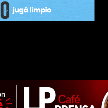
l que sostiene que el boleto técnico debería ubicarse cerca de los $2.4
aría a más de $4.300.
aprobado en diciembre pasado, cuando pasó desde $950. Ahora, la d
una parte del costo se trasladaría al bolsillo del pasajero.
transporte recibe aportes estatales millonarios. La Provincia destina u
palidad de San Miguel de Tucumán, que informó aportes por $1.000 mill
 estatal que supera largamente los $3.000 millones mensuales si se 
cumuló asistencias extraordinarias por $7.600 millones al sistema,