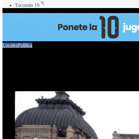
℃
Tucumán
19
Locales
Política
Subsidios millonarios, bolet
12 de junio de 2026
0
27
3 minutos de lectura