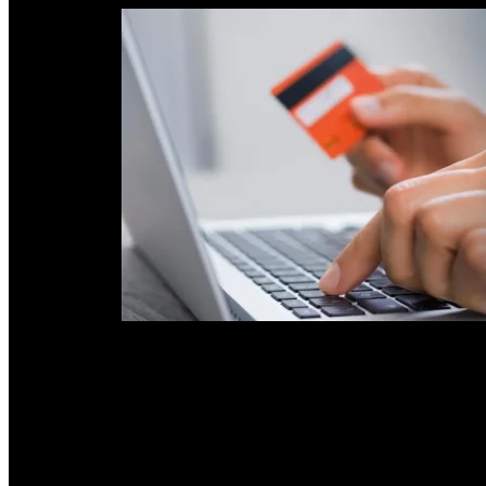
PUBLICIDAD
Un negocio asistido que amenaza con paros
La contradicción es evidente. Las empresas reclaman que el sistema no
líneas urbanas de la Capital quedaron paralizadas durante dos días p
El argumento empresario es conocido: suba del gasoil, paritarias,
todo el interior del país. Pero en Tucumán el debate no puede lim