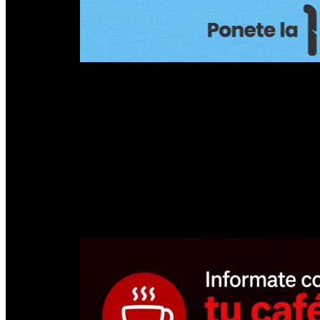
PUBLICIDAD
AETAT presentó ante el Concejo Deliberante un estudio de costos en e
aportes, según los cálculos difundidos en el debate, el pasaje real trep
Hoy el boleto urbano se encuentra en $1.250, luego del aumento 
llevarlo a una franja de entre $1.500 y $1.650. Es decir: otra vez, 
Pero el boleto no es la única fuente de financiamiento. El sistema de 
33,41% va a líneas municipales. A eso se suma la ayuda de la Munici
sociales SUBE que Nación no estaría pagando.
En la práctica, las líneas urbanas de la Capital reciben un sostén
municipal directa. Además, durante abril el Gobierno provincial a