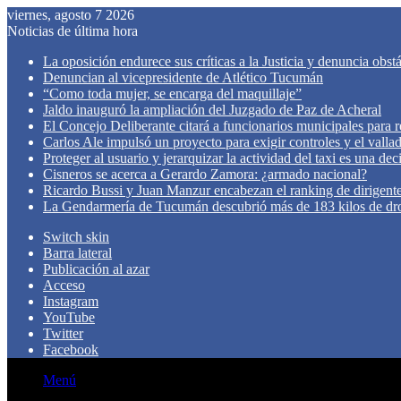
viernes, agosto 7 2026
Noticias de última hora
La oposición endurece sus críticas a la Justicia y denuncia obst
Denuncian al vicepresidente de Atlético Tucumán
“Como toda mujer, se encarga del maquillaje”
Jaldo inauguró la ampliación del Juzgado de Paz de Acheral
El Concejo Deliberante citará a funcionarios municipales para rev
Carlos Ale impulsó un proyecto para exigir controles y el valla
Proteger al usuario y jerarquizar la actividad del taxi es una de
Cisneros se acerca a Gerardo Zamora: ¿armado nacional?
Ricardo Bussi y Juan Manzur encabezan el ranking de dirigen
La Gendarmería de Tucumán descubrió más de 183 kilos de dr
Switch skin
Barra lateral
Publicación al azar
Acceso
Instagram
YouTube
Twitter
Facebook
Menú