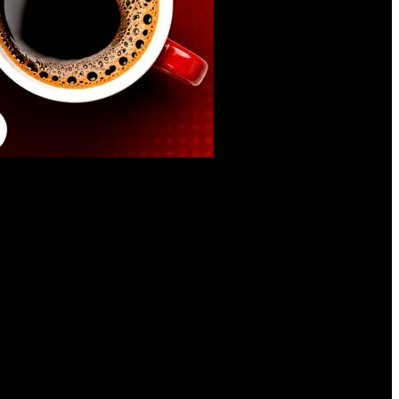
gulares, unidades que no alcanzan, recorridos que se superponen y
valía planteó que subir la tarifa “no mejorará el transporte” y
 actual no funciona con eficiencia. Si hace falta rediseñar líneas,
squema.
n había caído de 377 a unas 250. Esa reducción impacta
y mayor dependencia de motos, taxis o aplicaciones.