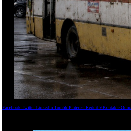
Facebook
Twitter
LinkedIn
Tumblr
Pinterest
Reddit
VKontakte
Odnok
La discusión por un nuevo aumento del boleto urbano en San Mi
pagar los usuarios por un servicio que sigue sin mejorar?