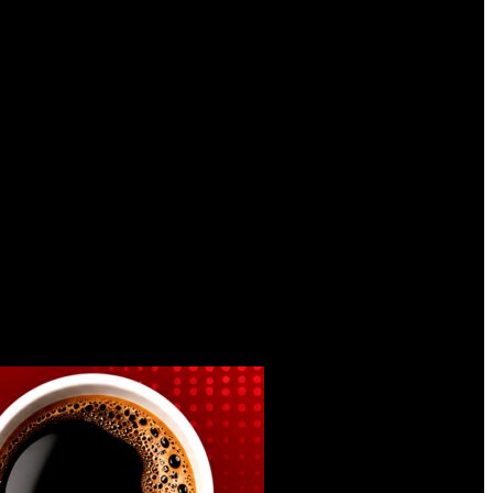
00, aun contemplando subsidios provinciales y municipales. Sin esos
iscusión política gira en torno a una nueva suba que podría
na compensación mensual de $4.900 millones, de los cuales alrededor del
ones en subsidios y adelantos de unos $400 millones por atributos
computa la porción provincial correspondiente y la asistencia
 mediante distintos decretos y anticipos de compensaciones.