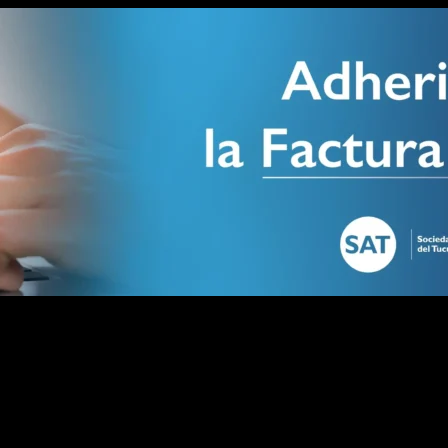
 y pide más tarifa
 cierra, piden más boleto, reciben subsidios y, aun así, el servicio s
or un conflicto entre UTA y AETAT, originado en la suspensión de traba
 repuestos, caída de pasajeros y quita de subsidios nacionales. Es 
itarse a cuánto falta para cubrir costos. También debe incluir qué s