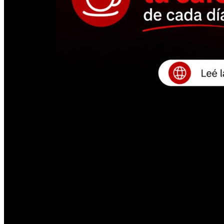
PUBLICIDAD
Subsidios para sostener un servicio que los
El problema es que esos fondos no se traducen en una mejora visible 
barrios donde esperar un colectivo se convierte en una pérdida de tiem
La propia discusión oficial reconoce que el sistema necesita una 
calificó la medida como “un parche más”. También insistió en que 
La Municipalidad y AETAT, por su parte, avanzan en conversaciones para
revisar frecuencias y optimizar trayectos, entonces el aumento del b
Los propios datos expuestos durante la crisis muestran el deteri
directamente en la experiencia de los pasajeros: menos colectivos