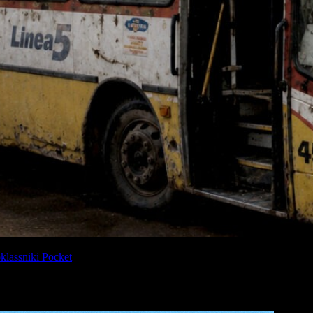
lassniki
Pocket
guel de Tucumán vuelve a poner sobre la mesa una pregunta que 