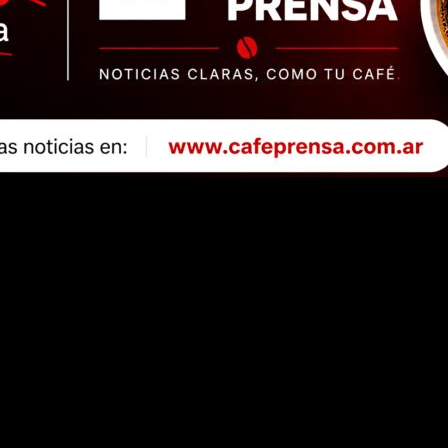
 usuarios cuestionan
del servicio. Los usuarios siguen padeciendo demoras, frecuencias irre
po diaria.
reforma. En el Concejo Deliberante, el concejal Alfredo Terán de Za
el llamado a licitación es una cuestión central y demorada.
 “racionalizar recorridos”, una forma técnica de admitir que el sistema
oleto aparece como una respuesta incompleta: más plata para el mismo e
oro. En abril se informó que la cantidad de unidades en circulació
 en la calle significan más espera, más hacinamiento en horas pico 