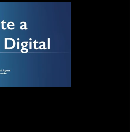
igue bajo amenaza permanente. En noviembre de 2025, 13 de las 14
jadores. La medida afectó a unos 250.000 pasajeros.
cierto que el transporte urbano atraviesa una crisis profunda en
e exige a cambio de los fondos públicos.