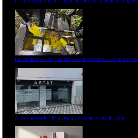
Ricardo Bussi y Juan Manzur encabezan el ranking de dirigen
6 de agosto de 2026
La Gendarmería de Tucumán descubrió más de 183 kilos de dr
6 de agosto de 2026
A los empresarios del transporte tucumano nada le cierra
5 de agosto de 2026