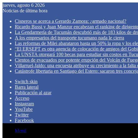
jueves, agosto 6 2026
Noticias de última hora
Cisneros se acerca a Gerardo Zamora: ¿armado nacional?
Ricardo Bussi y Juan Manzur encabezan el ranking de dirigen
La Gendarmería de Tucumán descubrió más de 183 kilos de dr
A los empresarios del transporte tucumano nada le cierra
Las reformas de Milei abarataron hasta un 50% la ropa y los el
“El ERSEPT es otra agencia de colocación de amigos del Gob
La UNSTA otorgará 100 becas para estudiar sin costos en Tu
Cientos de evacuados por potente erupción del Volcán de Fueg
Villarruel-Jaldo: una encuesta atribuye su crecimiento a la falta
Catástrofe libertaria en Santiago del Estero: sacaron tres concej
Switch skin
Barra lateral
Publicación al azar
Acceso
Instagram
YouTube
Twitter
Facebook
Menú