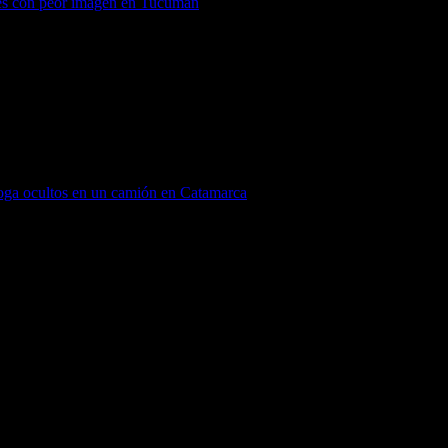
tes con peor imagen en Tucumán
oga ocultos en un camión en Catamarca