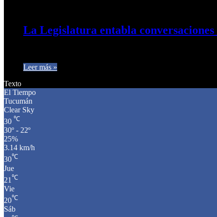
4 de abril de 2025
0
218
La Legislatura entabla conversaciones
Para comercializar productos tucumanos El acuerdo alcanzaría 
Leer más »
Texto
El Tiempo
Tucumán
Clear Sky
℃
30
30º - 22º
25%
3.14 km/h
℃
30
Jue
℃
21
Vie
℃
20
Sáb