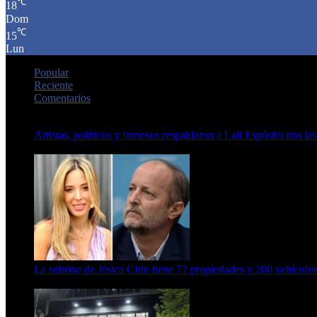
℃
18
Dom
℃
15
Lun
Popular
Reciente
Comentarios
Artistas, políticos y famosos respaldaron a Lali Espósito tras las
15 de febrero de 2024
La sobrina de Jésica Cirio tiene 77 propiedades y 200 vehículos
23 de septiembre de 2025