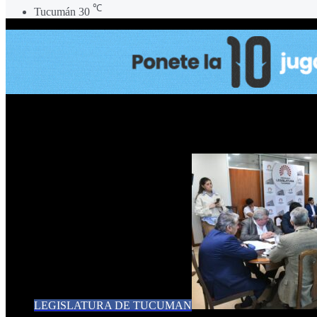
℃
Tucumán
30
Francisco Serra y Leopoldo Rod
LEGISLATURA DE TUCUMAN