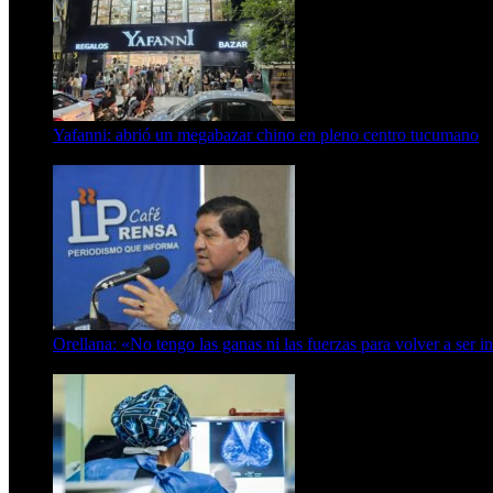
Yafanni: abrió un megabazar chino en pleno centro tucumano
6 de octubre de 2025
Orellana: «No tengo las ganas ni las fuerzas para volver a ser i
6 de abril de 2024