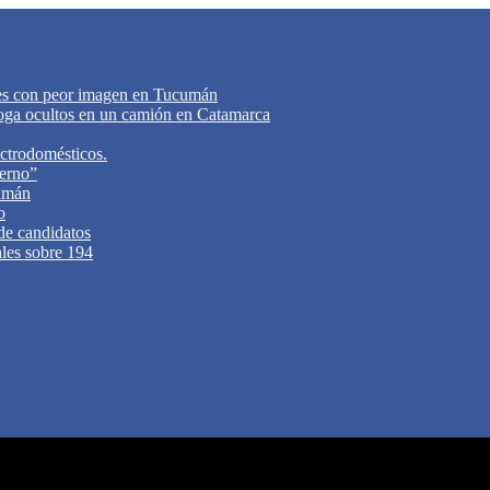
tes con peor imagen en Tucumán
oga ocultos en un camión en Catamarca
ectrodomésticos.
ierno”
cumán
o
 de candidatos
ales sobre 194