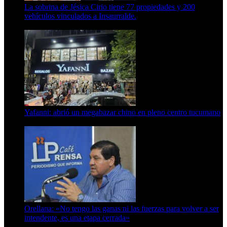
La sobrina de Jésica Cirio tiene 77 propiedades y 200
vehículos vinculados a Insaurralde.
23 de septiembre de 2025
Yafanni: abrió un megabazar chino en pleno centro tucumano
6 de octubre de 2025
Orellana: «No tengo las ganas ni las fuerzas para volver a ser
intendente, es una etapa cerrada»
6 de abril de 2024