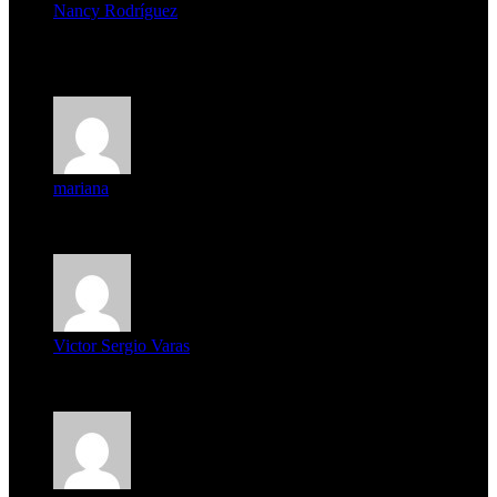
Nancy Rodríguez
Deseo ser parte de este hermoso programa,con muchas
expectat...
mariana
mi unica pregunta es: el pueblo de famaillá a quien habrá vo...
Victor Sergio Varas
Parece que los jóvenes la tienen clara, la dirigencia caduca...