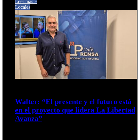
Leer más »
Locales
1 de noviembre de 2025
0
415
Walter: “El presente y el futuro está
en el proyecto que lidera La Libertad
Avanza”
El funcionario Pablo Walter dialogó con Café Prensa sobre
los resultados de las elecciones intermedias y analizó el