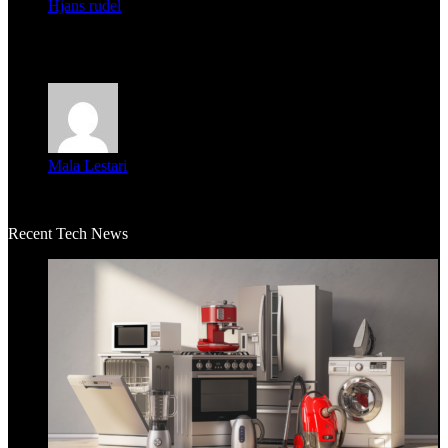
Hjans rudel
Averigüen además del guardia que murió (mejor dicho que él
m...
Mala Lestari
La historia de Salvador realmente toca el corazón. Es increí...
Recent Tech News