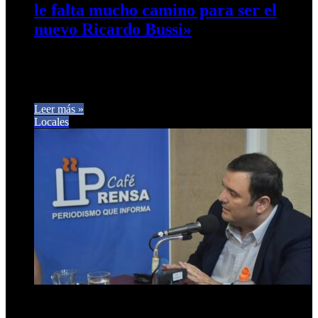
le falta mucho camino para ser el
nuevo Ricardo Bussi»
El legislador Eduardo Verón Guerra de Fuerza Republicana
se refirió a la propuesta de Reforma Constitucional por parte
del Ejecutivo.…
Leer más »
Locales
23 de marzo de 2024
0
536