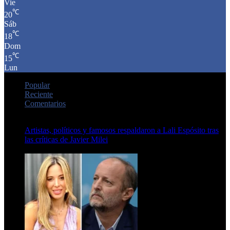
Vie
℃
20
Sáb
℃
18
Dom
℃
15
Lun
Popular
Reciente
Comentarios
Artistas, políticos y famosos respaldaron a Lali Espósito tras
las críticas de Javier Milei
15 de febrero de 2024