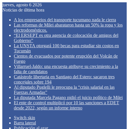
jueves, agosto 6 2026
Noticias de última hora
A los empresarios del transporte tucumano nada le cierra
Las reformas de Milei abarataron hasta un 50% la ropa y los
electrodomésticos.
“El ERSEPT es otra agencia de colocación de amigos del
Gobierno”
La UNSTA otorgará 100 becas para estudiar sin costos en
Tucumán
Cientos de evacuados por potente erupción del Volcán de
Fuego
Villarruel-Jaldo: una encuesta atribuye su crecimiento a la
falta de candidatos
Catástrofe libertaria en Santiago del Estero: sacaron tres
concejales sobre 194
Al diputado Puglelli le preocupa la “crisis salarial en las
Fuerzas Armadas”
La diputada Marcela Pagano pidió el juicio político de Milei
El ente de control multiplicó por 10 las sanciones a EDET
desde 2022, según un informe interno
Switch skin
Barra lateral
Publicación al azar