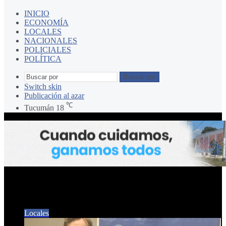
INICIO
ECONOMÍA
LOCALES
NACIONALES
POLICIALES
POLÍTICA
Buscar por
Switch skin
Publicación al azar
℃
Tucumán
18
Fuerza Republicana
Locales