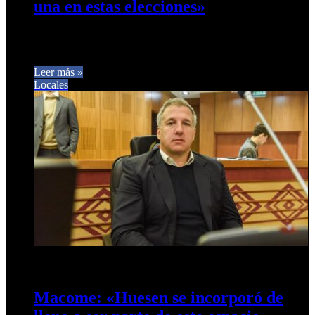
una en estas elecciones»
El legislador Eduardo Verón Guerra dialogó con Café Prensa,
donde analizó el contexto político actual y el rol de Fuerza…
Leer más »
Locales
27 de octubre de 2024
0
527
Macome: «Huesen se incorporó de