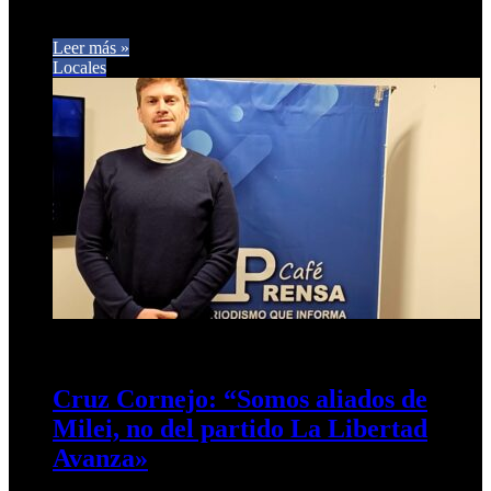
impacto político…
Leer más »
Locales
18 de octubre de 2025
0
222
Cruz Cornejo: “Somos aliados de
Milei, no del partido La Libertad
Avanza»