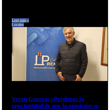
El candidato a diputado por Fuerza Republicana, Gerónimo
Cruz Cornejo, analizó el contexto político actual de cara a las
elecciones…
Leer más »
Locales
16 de agosto de 2025
0
432
Verón Guerra: «Perdimos la
oportunidad de que la oposición se