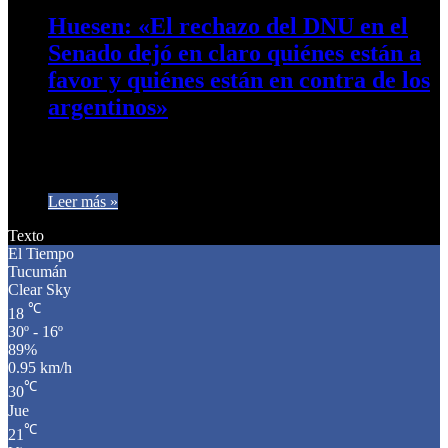
Huesen: «El rechazo del DNU en el
Senado dejó en claro quiénes están a
favor y quiénes están en contra de los
argentinos»
El diputado nacional Gerardo Huesen en diálogo con Café
Prensa se refirió al rechazo del DNU en el Senado de…
Leer más »
Texto
El Tiempo
Tucumán
Clear Sky
℃
18
30º - 16º
89%
0.95 km/h
℃
30
Jue
℃
21