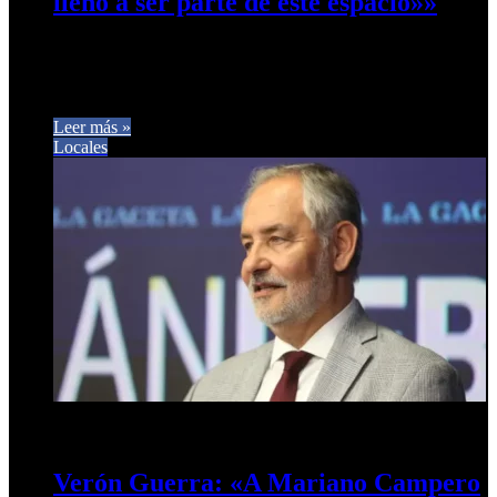
lleno a ser parte de este espacio»»
El legislador provincial de La Libertad Avanza, José Macome,
en diálogo con Café Prensa se refirió al lanzamiento del
espacio…
Leer más »
Locales
10 de agosto de 2024
0
736
Verón Guerra: «A Mariano Campero