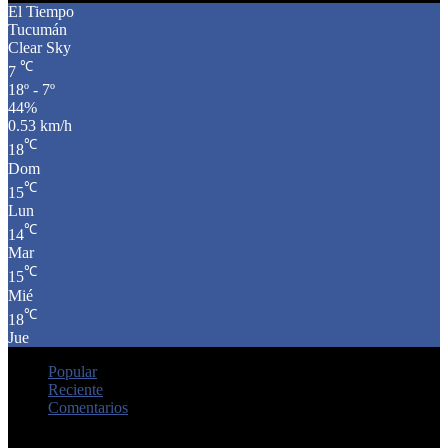
El Tiempo
Tucumán
Clear Sky
℃
7
18º - 7º
44%
0.53 km/h
℃
18
Dom
℃
15
Lun
℃
14
Mar
℃
15
Mié
℃
18
Jue
Popular
Reciente
Comentarios