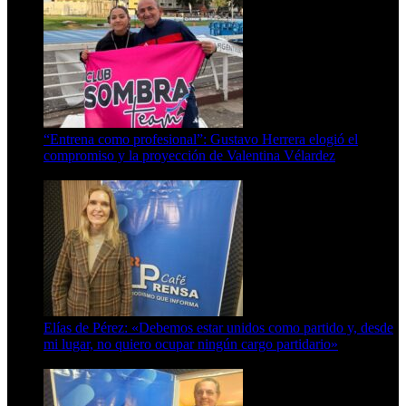
“Entrena como profesional”: Gustavo Herrera elogió el
compromiso y la proyección de Valentina Vélardez
8 de agosto de 2026
Elías de Pérez: «Debemos estar unidos como partido y, desde
mi lugar, no quiero ocupar ningún cargo partidario»
8 de agosto de 2026