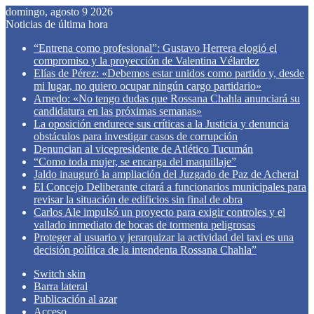
domingo, agosto 9 2026
Noticias de última hora
“Entrena como profesional”: Gustavo Herrera elogió el
compromiso y la proyección de Valentina Vélardez
Elías de Pérez: «Debemos estar unidos como partido y, desde
mi lugar, no quiero ocupar ningún cargo partidario»
Arnedo: «No tengo dudas que Rossana Chahla anunciará su
candidatura en las próximas semanas»
La oposición endurece sus críticas a la Justicia y denuncia
obstáculos para investigar casos de corrupción
Denuncian al vicepresidente de Atlético Tucumán
“Como toda mujer, se encarga del maquillaje”
Jaldo inauguró la ampliación del Juzgado de Paz de Acheral
El Concejo Deliberante citará a funcionarios municipales para
revisar la situación de edificios sin final de obra
Carlos Ale impulsó un proyecto para exigir controles y el
vallado inmediato de bocas de tormenta peligrosas
Proteger al usuario y jerarquizar la actividad del taxi es una
decisión política de la intendenta Rossana Chahla”
Switch skin
Barra lateral
Publicación al azar
Acceso