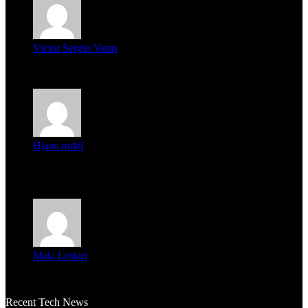
Victor Sergio Varas
Parece que los jóvenes la tienen clara, la dirigencia caduca...
Hjans rudel
Averigüen además del guardia que murió (mejor dicho que él
m...
Mala Lestari
La historia de Salvador realmente toca el corazón. Es increí...
Recent Tech News