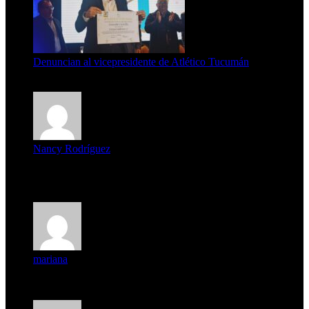
Denuncian al vicepresidente de Atlético Tucumán
7 de agosto de 2026
Nancy Rodríguez
Deseo ser parte de este hermoso programa,con muchas
expectat...
mariana
mi unica pregunta es: el pueblo de famaillá a quien habrá vo...