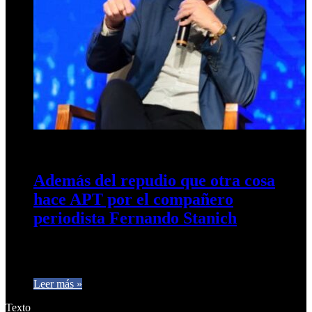
15 de julio de 2025
0
336
Además del repudio que otra cosa
hace APT por el compañero
periodista Fernando Stanich
«Repudio de la Asociación de Prensa al despido arbitrario de
un periodista de La Gaceta» La Asociación de Prensa de…
Leer más »
Texto