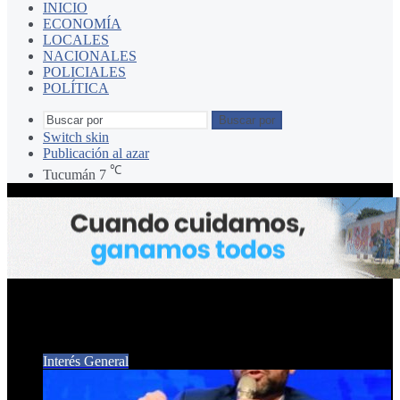
INICIO
ECONOMÍA
LOCALES
NACIONALES
POLICIALES
POLÍTICA
Buscar por
Switch skin
Publicación al azar
℃
Tucumán
7
lla gaceta
Interés General