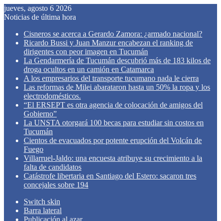
jueves, agosto 6 2026
Noticias de última hora
Cisneros se acerca a Gerardo Zamora: ¿armado nacional?
Ricardo Bussi y Juan Manzur encabezan el ranking de
dirigentes con peor imagen en Tucumán
La Gendarmería de Tucumán descubrió más de 183 kilos de
droga ocultos en un camión en Catamarca
A los empresarios del transporte tucumano nada le cierra
Las reformas de Milei abarataron hasta un 50% la ropa y los
electrodomésticos.
“El ERSEPT es otra agencia de colocación de amigos del
Gobierno”
La UNSTA otorgará 100 becas para estudiar sin costos en
Tucumán
Cientos de evacuados por potente erupción del Volcán de
Fuego
Villarruel-Jaldo: una encuesta atribuye su crecimiento a la
falta de candidatos
Catástrofe libertaria en Santiago del Estero: sacaron tres
concejales sobre 194
Switch skin
Barra lateral
Publicación al azar