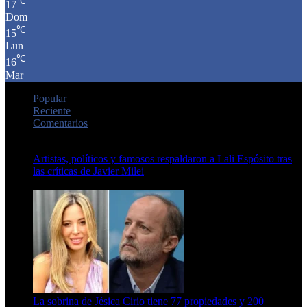
℃
17
Dom
℃
15
Lun
℃
16
Mar
Popular
Reciente
Comentarios
Artistas, políticos y famosos respaldaron a Lali Espósito tras
las críticas de Javier Milei
15 de febrero de 2024
La sobrina de Jésica Cirio tiene 77 propiedades y 200