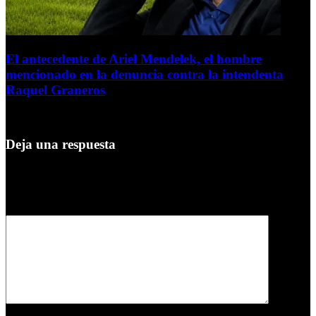
El antecedente de Ariel Mendelek, el hombre
mencionado en la denuncia contra la intendenta
Raquel Graneros
3 de agosto de 2026
Deja una respuesta
Tu dirección de correo electrónico no será publicada.
Los campos
obligatorios están marcados con
*
Comentario
*