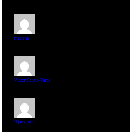
Deseo ser parte de este hermoso programa,con muchas
expectat...
mariana
mi unica pregunta es: el pueblo de famaillá a quien habrá vo...
Victor Sergio Varas
Parece que los jóvenes la tienen clara, la dirigencia caduca...
Hjans rudel
Averigüen además del guardia que murió (mejor dicho que él