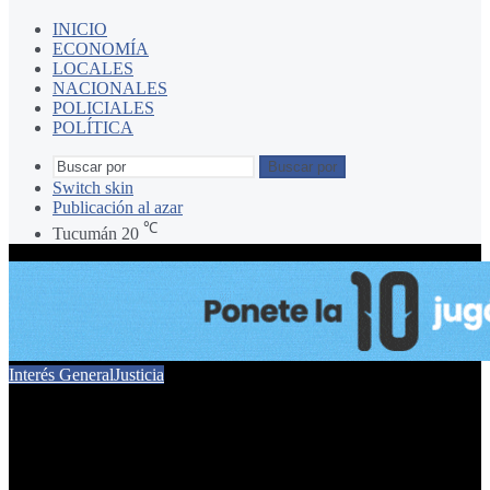
INICIO
ECONOMÍA
LOCALES
NACIONALES
POLICIALES
POLÍTICA
Buscar por
Switch skin
Publicación al azar
℃
Tucumán
20
Interés General
Justicia
Además del repudio que
otra cosa hace APT por el