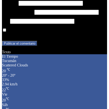
Nombre
*
Correo electrónico
*
Web
Guarda mi nombre, correo electrónico y web en este navegador
para la próxima vez que comente.
Texto
El Tiempo
Tucumán
Scattered Clouds
℃
20
20º - 20º
33%
2.94 km/h
℃
22
Vie
℃
20
Sáb