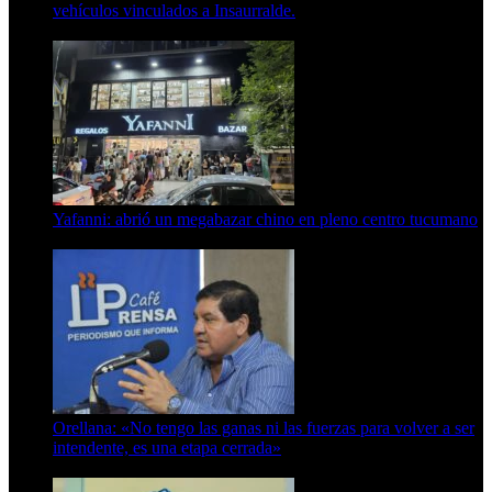
vehículos vinculados a Insaurralde.
23 de septiembre de 2025
Yafanni: abrió un megabazar chino en pleno centro tucumano
6 de octubre de 2025
Orellana: «No tengo las ganas ni las fuerzas para volver a ser
intendente, es una etapa cerrada»
6 de abril de 2024