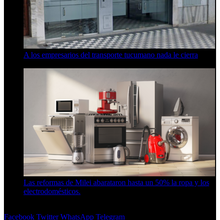
A los empresarios del transporte tucumano nada le cierra
5 de agosto de 2026
Las reformas de Milei abarataron hasta un 50% la ropa y los
electrodomésticos.
5 de agosto de 2026
Facebook
Twitter
WhatsApp
Telegram