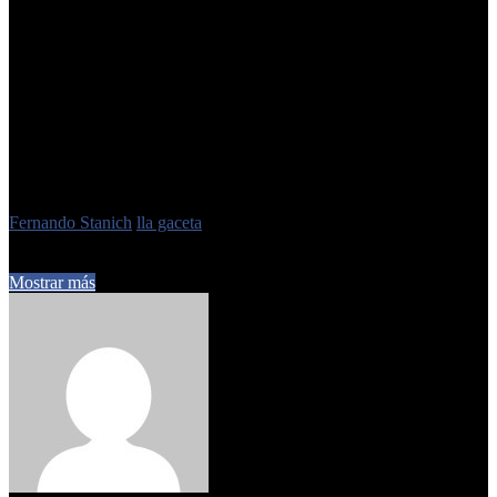
aprendizajes.
Etiquetas
Fernando Stanich
lla gaceta
15 de julio de 2025
0
336
3 minutos de lectura
Mostrar más