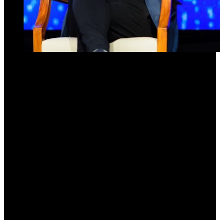
«Repudio de la Asociación de Prensa al despido arbitrario de un
periodista de La Gaceta»
La Asociación de Prensa de Tucumán (APT) expresó su
enérgico repudio ante el despido considerado arbitrario de
Fernando Stanich, periodista con más de dos décadas de
trayectoria en el diario La Gaceta. La entidad gremial
manifestó su rechazo a través de un comunicado difundido en
redes sociales y replicado por distintos medios provinciales.
Según expresó el propio
Stanich en su cuenta de X (ex Twitter),
fue desvinculado por decisión de las autoridades de la
Redacción, luego de haber comenzado a co-conducir un
programa informativo en Canal 8. “Tengo 47 años y casi 21 los
pasé dentro de La Gaceta.
Hoy, las autoridades de la Redacción
decidieron despedirme —y buscan no pagarme indemnización, lo
que será discutido en el ámbito que corresponde— solo por haber
comenzado la co-conducción de un
programa informativo en