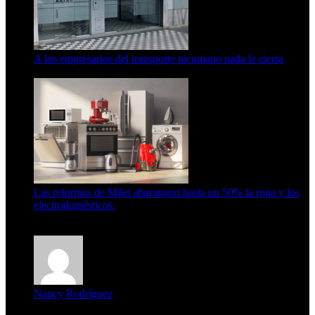
A los empresarios del transporte tucumano nada le cierra
5 de agosto de 2026
Las reformas de Milei abarataron hasta un 50% la ropa y los
electrodomésticos.
5 de agosto de 2026
Nancy Rodríguez