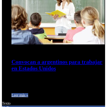
22 de marzo de 2024
0
599
Convocan a argentinos para trabajar
en Estados Unidos
Y ofrecen 55.000 dólares al año: quiénes pueden anotarse
Incluye pasaje y seguro médico. Qué profesionales buscan y
cuáles son…
Leer más »
Texto