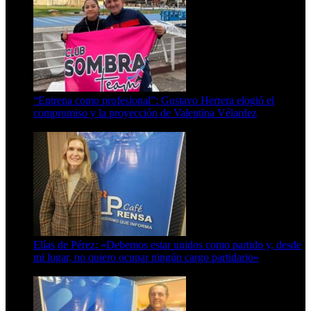
“Entrena como profesional”: Gustavo Herrera elogió el
compromiso y la proyección de Valentina Vélardez
8 de agosto de 2026
Elías de Pérez: «Debemos estar unidos como partido y, desde
mi lugar, no quiero ocupar ningún cargo partidario»
8 de agosto de 2026