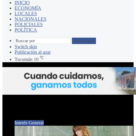
INICIO
ECONOMÍA
LOCALES
NACIONALES
POLICIALES
POLÍTICA
Buscar por
Switch skin
Publicación al azar
℃
Tucumán
10
MAESTROS
Interés General