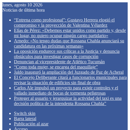
lunes, agosto 10 2026
Noticias de última hora
“Entrena como profesional”: Gustavo Herrera elogió el
compromiso y la proyección de Valentina Vélardez
Elías de Pérez: «Debemos estar unidos como partido y, desde
mi lugar, no quiero ocupar ningún cargo partidario»
Arnedo: «No tengo dudas que Rossana Chahla anunciará su
candidatura en las próximas semanas»
La oposición endurece sus críticas a la Justicia y denuncia
obstáculos para investigar casos de corrupción
Denuncian al vicepresidente de Atlético Tucumán
“Como toda mujer, se encarga del maquillaje”
Jaldo inauguró la ampliación del Juzgado de Paz de Acheral
El Concejo Deliberante citará a funcionarios municipales para
revisar la situación de edificios sin final de obra
Carlos Ale impulsó un proyecto para exigir controles y el
vallado inmediato de bocas de tormenta peligrosas
Proteger al usuario y jerarquizar la actividad del taxi es una
decisión política de la intendenta Rossana Chahla”
Switch skin
Barra lateral
Publicación al azar
Acceso