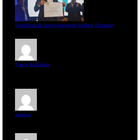
Denuncian al vicepresidente de Atlético Tucumán
7 de agosto de 2026
Nancy Rodríguez
Deseo ser parte de este hermoso programa,con muchas
expectat...
mariana
mi unica pregunta es: el pueblo de famaillá a quien habrá vo...