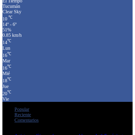
El Tiempo
Tucumán
Clear Sky
℃
10
14º - 6º
51%
0.85 km/h
℃
14
Lun
℃
16
Mar
℃
16
Mié
℃
18
Jue
℃
20
Vie
Popular
Reciente
Comentarios