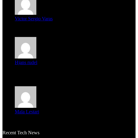
Victor Sergio Varas
Parece que los jóvenes la tienen clara, la dirigencia caduca...
Hjans rudel
Averigüen además del guardia que murió (mejor dicho que él
m...
Mala Lestari
La historia de Salvador realmente toca el corazón. Es increí...
Recent Tech News