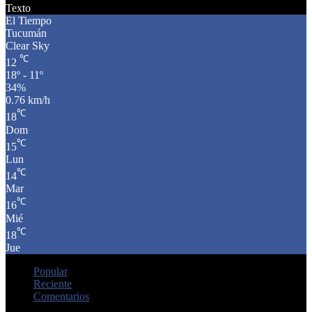
Texto
El Tiempo
Tucumán
Clear Sky
℃
12
18º - 11º
34%
0.76 km/h
℃
18
Dom
℃
15
Lun
℃
14
Mar
℃
16
Mié
℃
18
Jue
Popular
Reciente
Comentarios