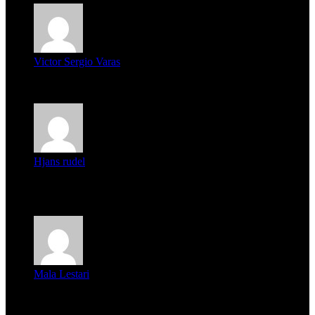
Victor Sergio Varas
Parece que los jóvenes la tienen clara, la dirigencia caduca...
Hjans rudel
Averigüen además del guardia que murió (mejor dicho que él
m...
Mala Lestari
La historia de Salvador realmente toca el corazón. Es increí...