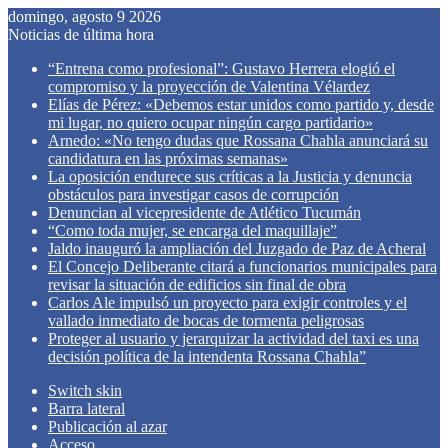
domingo, agosto 9 2026
Noticias de última hora
“Entrena como profesional”: Gustavo Herrera elogió el
compromiso y la proyección de Valentina Vélardez
Elías de Pérez: «Debemos estar unidos como partido y, desde
mi lugar, no quiero ocupar ningún cargo partidario»
Arnedo: «No tengo dudas que Rossana Chahla anunciará su
candidatura en las próximas semanas»
La oposición endurece sus críticas a la Justicia y denuncia
obstáculos para investigar casos de corrupción
Denuncian al vicepresidente de Atlético Tucumán
“Como toda mujer, se encarga del maquillaje”
Jaldo inauguró la ampliación del Juzgado de Paz de Acheral
El Concejo Deliberante citará a funcionarios municipales para
revisar la situación de edificios sin final de obra
Carlos Ale impulsó un proyecto para exigir controles y el
vallado inmediato de bocas de tormenta peligrosas
Proteger al usuario y jerarquizar la actividad del taxi es una
decisión política de la intendenta Rossana Chahla”
Switch skin
Barra lateral
Publicación al azar
Acceso