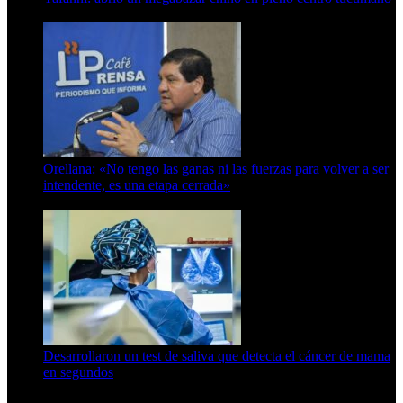
6 de octubre de 2025
Orellana: «No tengo las ganas ni las fuerzas para volver a ser
intendente, es una etapa cerrada»
6 de abril de 2024
Desarrollaron un test de saliva que detecta el cáncer de mama
en segundos
15 de febrero de 2024