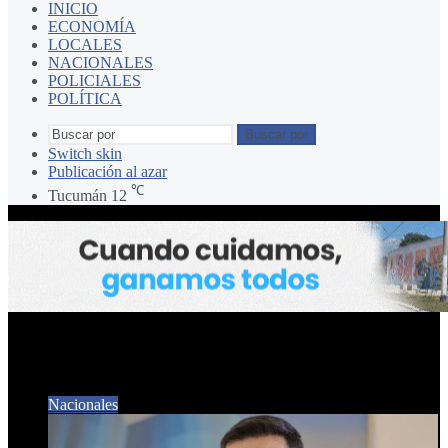
INICIO
ECONOMÍA
LOCALES
NACIONALES
POLICIALES
POLÍTICA
Buscar por
Switch skin
Publicación al azar
℃
Tucumán
12
ministro Luis Petri
Nacionales