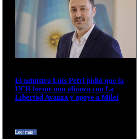
1 de marzo de 2025
0
290
El ministro Luis Petri pidió que la
UCR forme una alianza con La
Libertad Avanza y apoye a Milei
El ministro de Defensa propuso que la UCR se sume al
oficialismo. Cuestionó a la conducción partidaria. A mediados
de…
Leer más »