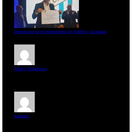
Denuncian al vicepresidente de Atlético Tucumán
7 de agosto de 2026
Nancy Rodríguez
Deseo ser parte de este hermoso programa,con muchas
expectat...
mariana
mi unica pregunta es: el pueblo de famaillá a quien habrá vo...