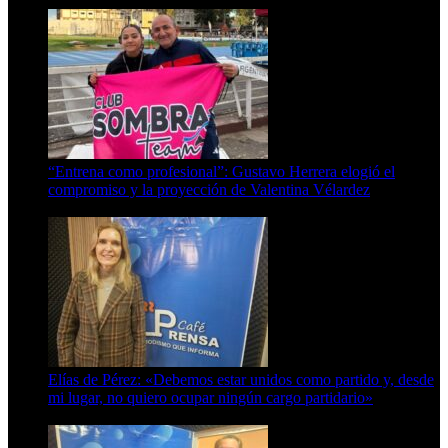
“Entrena como profesional”: Gustavo Herrera elogió el
compromiso y la proyección de Valentina Vélardez
8 de agosto de 2026
Elías de Pérez: «Debemos estar unidos como partido y, desde
mi lugar, no quiero ocupar ningún cargo partidario»
8 de agosto de 2026