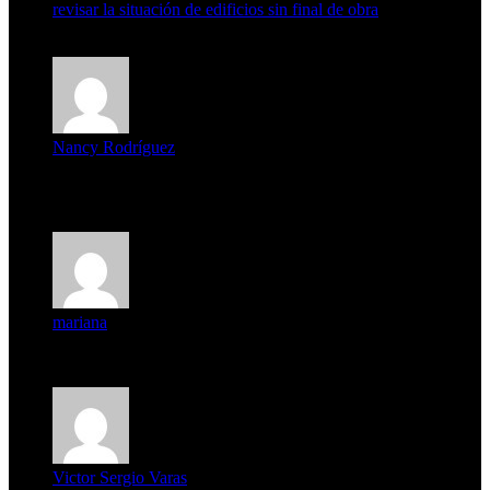
revisar la situación de edificios sin final de obra
7 de agosto de 2026
Nancy Rodríguez
Deseo ser parte de este hermoso programa,con muchas
expectat...
mariana
mi unica pregunta es: el pueblo de famaillá a quien habrá vo...
Victor Sergio Varas