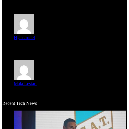
Parece que los jóvenes la tienen clara, la dirigencia caduca...
Hjans rudel
Averigüen además del guardia que murió (mejor dicho que él
m...
Mala Lestari
La historia de Salvador realmente toca el corazón. Es increí...
Recent Tech News