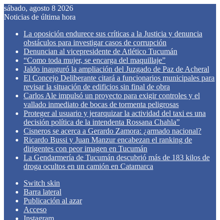
sábado, agosto 8 2026
Noticias de última hora
La oposición endurece sus críticas a la Justicia y denuncia
obstáculos para investigar casos de corrupción
Denuncian al vicepresidente de Atlético Tucumán
“Como toda mujer, se encarga del maquillaje”
Jaldo inauguró la ampliación del Juzgado de Paz de Acheral
El Concejo Deliberante citará a funcionarios municipales para
revisar la situación de edificios sin final de obra
Carlos Ale impulsó un proyecto para exigir controles y el
vallado inmediato de bocas de tormenta peligrosas
Proteger al usuario y jerarquizar la actividad del taxi es una
decisión política de la intendenta Rossana Chahla”
Cisneros se acerca a Gerardo Zamora: ¿armado nacional?
Ricardo Bussi y Juan Manzur encabezan el ranking de
dirigentes con peor imagen en Tucumán
La Gendarmería de Tucumán descubrió más de 183 kilos de
droga ocultos en un camión en Catamarca
Switch skin
Barra lateral
Publicación al azar
Acceso
Instagram