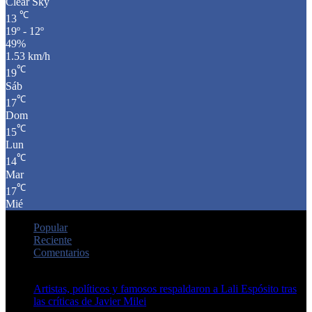
Clear Sky
℃
13
19º - 12º
49%
1.53 km/h
℃
19
Sáb
℃
17
Dom
℃
15
Lun
℃
14
Mar
℃
17
Mié
Popular
Reciente
Comentarios
Artistas, políticos y famosos respaldaron a Lali Espósito tras
las críticas de Javier Milei