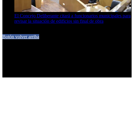
El Concejo Deliberante citará a funcionarios municipales para
revisar la situación de edificios sin final de obra
7 de agosto de 2026
Botón volver arriba