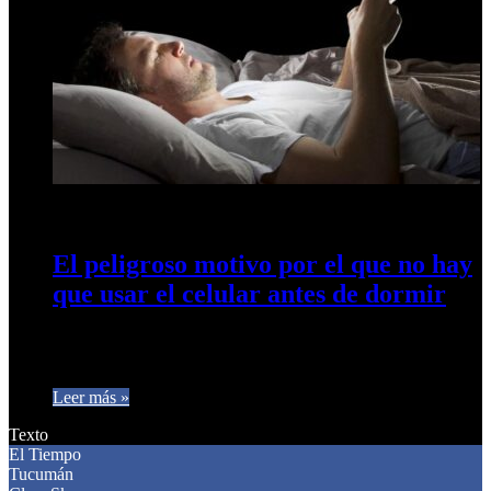
24 de abril de 2024
0
492
El peligroso motivo por el que no hay
que usar el celular antes de dormir
Se trata de una problemática cada vez más frecuente entre las
personas, pero hay ciertas medidas para tomar y cuidar…
Leer más »
Texto
El Tiempo
Tucumán