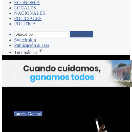
ECONOMÍA
LOCALES
NACIONALES
POLICIALES
POLÍTICA
Buscar por
Switch skin
Publicación al azar
℃
Tucumán
13
OJOS
Interés General