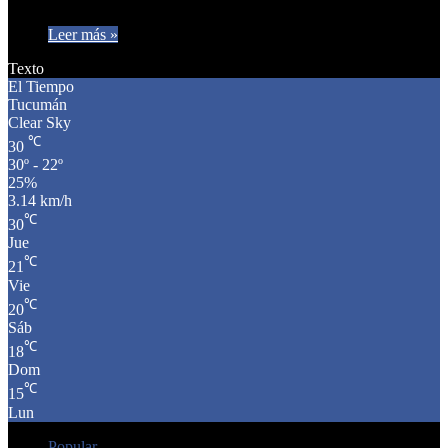
el país.…
Leer más »
Texto
El Tiempo
Tucumán
Clear Sky
℃
30
30º - 22º
25%
3.14 km/h
℃
30
Jue
℃
21
Vie
℃
20
Sáb
℃
18
Dom
℃
15
Lun
Popular