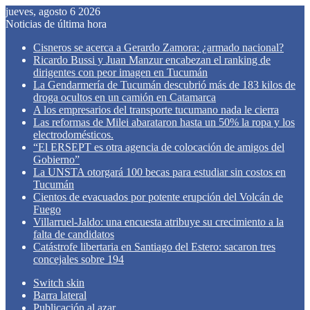
jueves, agosto 6 2026
Noticias de última hora
Cisneros se acerca a Gerardo Zamora: ¿armado nacional?
Ricardo Bussi y Juan Manzur encabezan el ranking de
dirigentes con peor imagen en Tucumán
La Gendarmería de Tucumán descubrió más de 183 kilos de
droga ocultos en un camión en Catamarca
A los empresarios del transporte tucumano nada le cierra
Las reformas de Milei abarataron hasta un 50% la ropa y los
electrodomésticos.
“El ERSEPT es otra agencia de colocación de amigos del
Gobierno”
La UNSTA otorgará 100 becas para estudiar sin costos en
Tucumán
Cientos de evacuados por potente erupción del Volcán de
Fuego
Villarruel-Jaldo: una encuesta atribuye su crecimiento a la
falta de candidatos
Catástrofe libertaria en Santiago del Estero: sacaron tres
concejales sobre 194
Switch skin
Barra lateral
Publicación al azar