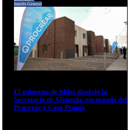
Interés General
11 de febrero de 2025
0
330
El gobierno de Milei disolvió la
Secretaría de Vivienda, encargada del
Procrear y Casa Propia
La administración libertaria ha traspasado a las provincias, los
municipios y al sector privado las políticas habitacionales en