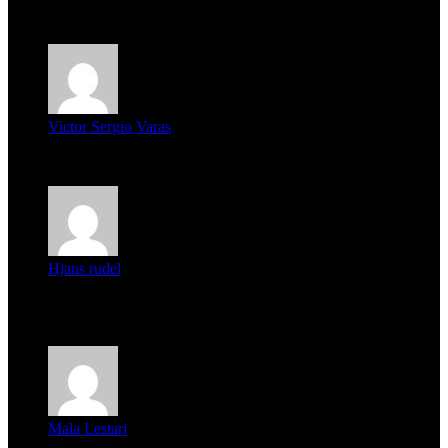
mi unica pregunta es: el pueblo de famaillá a quien habrá vo...
Victor Sergio Varas
Parece que los jóvenes la tienen clara, la dirigencia caduca...
Hjans rudel
Averigüen además del guardia que murió (mejor dicho que él
m...
Mala Lestari