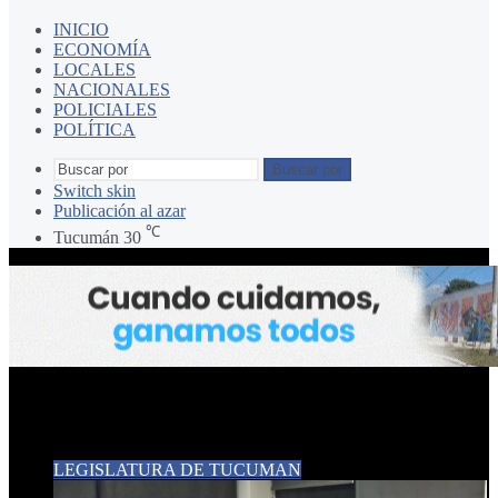
INICIO
ECONOMÍA
LOCALES
NACIONALES
POLICIALES
POLÍTICA
Buscar por
Switch skin
Publicación al azar
℃
Tucumán
30
PROCREAR
LEGISLATURA DE TUCUMAN