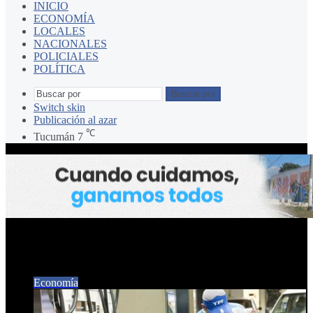
INICIO
ECONOMÍA
LOCALES
NACIONALES
POLICIALES
POLÍTICA
Buscar por
Switch skin
Publicación al azar
℃
Tucumán
7
Shell y Puma Energy
Economía