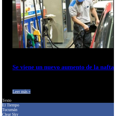
29 de diciembre de 2024
0
349
Se viene un nuevo aumento de la nafta
Desde el próximo viernes. Se trata del menor incremento
aplicado por las petroleras en los últimos doce meses y su…
Leer más »
Texto
El Tiempo
Tucumán
Clear Sky