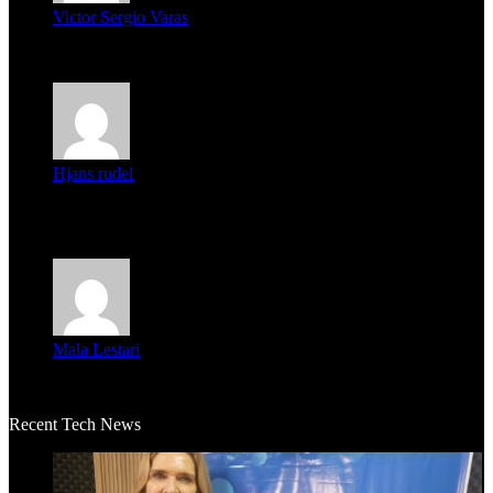
Victor Sergio Varas
Parece que los jóvenes la tienen clara, la dirigencia caduca...
Hjans rudel
Averigüen además del guardia que murió (mejor dicho que él
m...
Mala Lestari
La historia de Salvador realmente toca el corazón. Es increí...
Recent Tech News