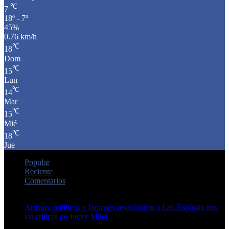
℃
7
18º - 7º
45%
0.76 km/h
℃
18
Dom
℃
15
Lun
℃
14
Mar
℃
15
Mié
℃
18
Jue
Popular
Reciente
Comentarios
Artistas, políticos y famosos respaldaron a Lali Espósito tras
las críticas de Javier Milei
15 de febrero de 2024