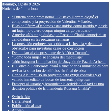
domingo, agosto 9 2026
Noticias de última hora
“Entrena como profesional”: Gustavo Herrera elogió el
compromiso y la proyección de Valentina Vélardez
Elías de Pérez: «Debemos estar unidos como partido y, desde
mi lugar, no quiero ocupar ningún cargo partidario»
Arnedo: «No tengo dudas que Rossana Chahla anunciará su
candidatura en las próximas semanas»
La oposición endurece sus críticas a la Justicia y denuncia
obstáculos para investigar casos de corrupción
Denuncian al vicepresidente de Atlético Tucumán
“Como toda mujer, se encarga del maquillaje”
Jaldo inauguró la ampliación del Juzgado de Paz de Acheral
El Concejo Deliberante citará a funcionarios municipales para
revisar la situación de edificios sin final de obra
Carlos Ale impulsó un proyecto para exigir controles y el
vallado inmediato de bocas de tormenta peligrosas
Proteger al usuario y jerarquizar la actividad del taxi es una
decisión política de la intendenta Rossana Chahla”
Switch skin
Barra lateral
Publicación al azar
Acceso