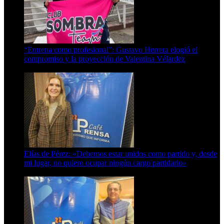
“Entrena como profesional”: Gustavo Herrera elogió el
compromiso y la proyección de Valentina Vélardez
8 de agosto de 2026
Elías de Pérez: «Debemos estar unidos como partido y, desde
mi lugar, no quiero ocupar ningún cargo partidario»
8 de agosto de 2026