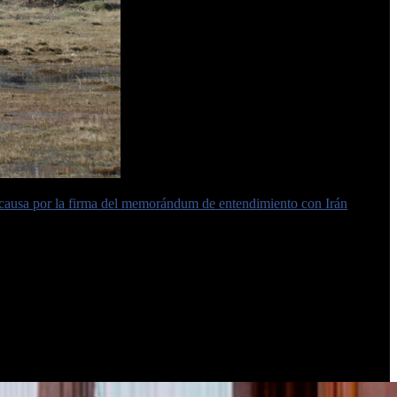
a causa por la firma del memorándum de entendimiento con Irán
, al
mana pasada el Tribunal Oral Federal 7 fijó para el 6 de
gará a la Corte Suprema para que sea revisada la condena a seis
el alquiler de los hoteles y propiedades de esas sociedades a
 los gobiernos de
Néstor y Cristina Kirchner.
Junto con la ex
ecisión fue revocada en septiembre del año pasado por la Sala I de la