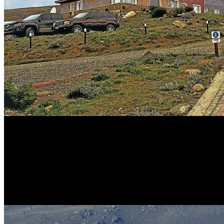
Según el fallo, el máximo tribunal rechazó las apelaciones de las
ordenado que se haga el juicio oral y público.
“No se ha demostrado un supuesto de gravedad institucional con la preci
De tal modo, también respecto de este planteo el recurso carece de la 
tiene una particular carga de justificación Dicha carga no se ha satis
Así, no basta afirmar genéricamente que acude en la especie un ca
sobre ámbitos de discusión pública’”, sostuvo la resolución.