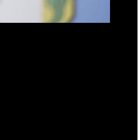
spuesto que se haga el juicio oral.
La
Corte Suprema
de Justicia
a treintena de acusados
deben ir a juicio oral y público en la causa
dencial a empresarios, a cambio de negocios con el Estado.