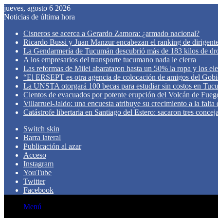
jueves, agosto 6 2026
Noticias de última hora
Cisneros se acerca a Gerardo Zamora: ¿armado nacional?
Ricardo Bussi y Juan Manzur encabezan el ranking de dirigen
La Gendarmería de Tucumán descubrió más de 183 kilos de dr
A los empresarios del transporte tucumano nada le cierra
Las reformas de Milei abarataron hasta un 50% la ropa y los el
“El ERSEPT es otra agencia de colocación de amigos del Gob
La UNSTA otorgará 100 becas para estudiar sin costos en Tu
Cientos de evacuados por potente erupción del Volcán de Fueg
Villarruel-Jaldo: una encuesta atribuye su crecimiento a la falta
Catástrofe libertaria en Santiago del Estero: sacaron tres concej
Switch skin
Barra lateral
Publicación al azar
Acceso
Instagram
YouTube
Twitter
Facebook
Menú