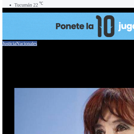
℃
Tucumán
22
Justicia
Nacionales
Cristina Kirchner a juicio 
17 de diciembre de 2024
0
290
3 minutos de lectura