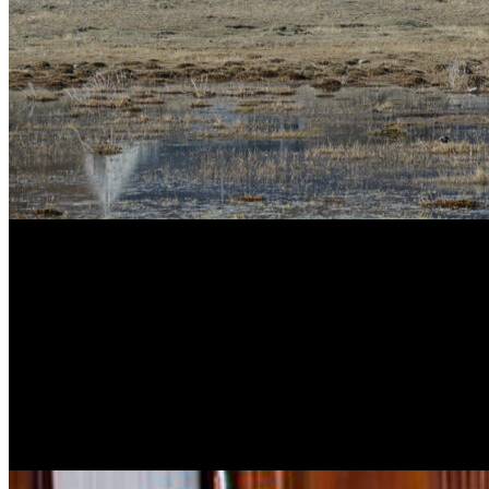
Este es la segunda vez que en dos semanas la Corte Suprema ordena q
tiempo que confirmó su sobreseimiento en la causa de dólar futuro.
El
noviembre del año que viene el inicio del juicio oral por la caus
años de prisión e inhabilitación perpetua para ejercer cargos púb
Los Sauces y Hotesur
son dos empresas de la familia Kirchner. En la 
empresarios. La imputación es que los alquileres se hicieron como con
presidenta y su hijo están acusados los empresarios
Lázaro Báez, Cr
El caso fue enviado a juicio oral y el Tribunal Oral Federal (TOF) 5 
Cámara de Casación que ordenó hacer el juicio con la excepción de
F