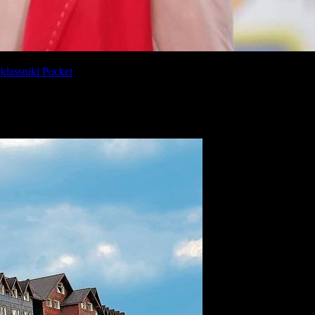
lassniki
Pocket
irmó el fallo de la Cámara Federal de Casación Penal, que había di
istina Kirchner
, su hijo y diputado nacional
Máximo Kirchner
y otr
ción ilícita por el alquiler de hoteles y propiedades de la familia presi