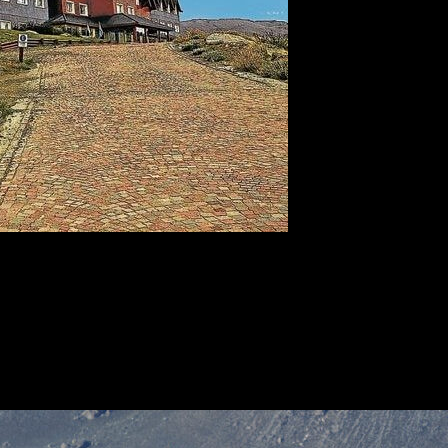
 defensas y así dejó firme el fallo de la Cámara Federal de Casació
sión y concreción que es dable exigir en este tipo de alegaciones, a fin
fundamentación autónoma exigida por el art. 15 de la ley 48. Como tiene 
fecho en el caso, en tanto el planteo no se basa en un serio y concreto r
so de gravedad institucional en tanto ‘este proceso excede el inter