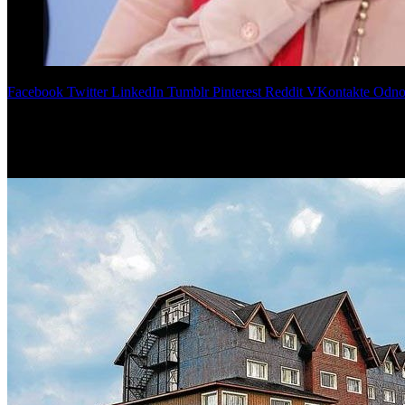
Facebook
Twitter
LinkedIn
Tumblr
Pinterest
Reddit
VKontakte
Odnok
El máximo tribunal rechazó las apelaciones de las defensas y conf
de la Nación confirmó este lunes que la ex presidenta de la Nación
Cr
“Los Sauces-Hotesur”,
en la que se investiga lavado dinero y asocia