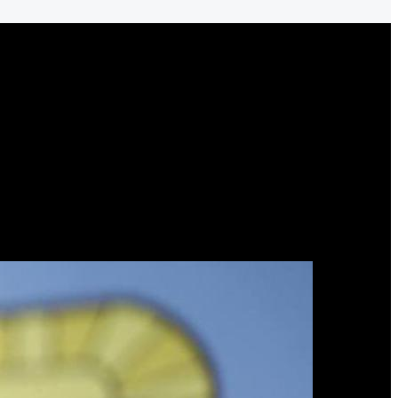
s-Hotesur”