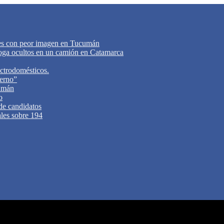
tes con peor imagen en Tucumán
oga ocultos en un camión en Catamarca
ectrodomésticos.
ierno”
cumán
o
 de candidatos
ales sobre 194