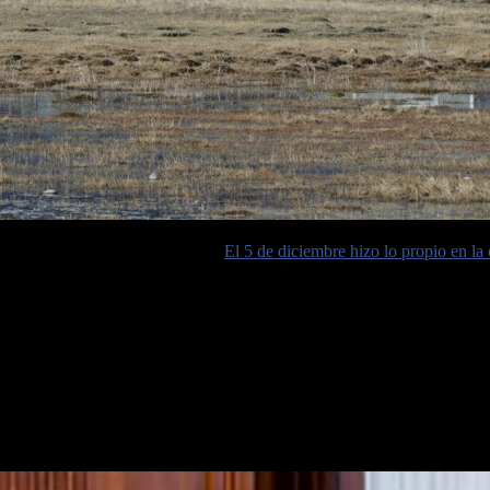
ue la ex presidenta sea juzgada.
El 5 de diciembre hizo lo propio en l
 panorama judicial de Cristina Kirchner se completa con que la se
a de los “cuadernos de la corrupción”. Además, el año que viene lle
licos en el caso de la obra pública en Santa Cruz.
causa se investiga un presunto lavado de dinero y asociación ilícita en 
traprestación a las obras públicas que sus empresas recibieron durante
istóbal López y Fabián De Sousa
, entre otros.
por mayoría sobreseyó en noviembre de 2021 a todos los acusados. Esa d
lorencia Kirchner
sobre quien confirmó el sobreseimiento.