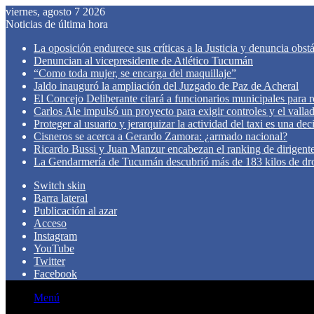
viernes, agosto 7 2026
Noticias de última hora
La oposición endurece sus críticas a la Justicia y denuncia obst
Denuncian al vicepresidente de Atlético Tucumán
“Como toda mujer, se encarga del maquillaje”
Jaldo inauguró la ampliación del Juzgado de Paz de Acheral
El Concejo Deliberante citará a funcionarios municipales para rev
Carlos Ale impulsó un proyecto para exigir controles y el valla
Proteger al usuario y jerarquizar la actividad del taxi es una de
Cisneros se acerca a Gerardo Zamora: ¿armado nacional?
Ricardo Bussi y Juan Manzur encabezan el ranking de dirigen
La Gendarmería de Tucumán descubrió más de 183 kilos de dr
Switch skin
Barra lateral
Publicación al azar
Acceso
Instagram
YouTube
Twitter
Facebook
Menú