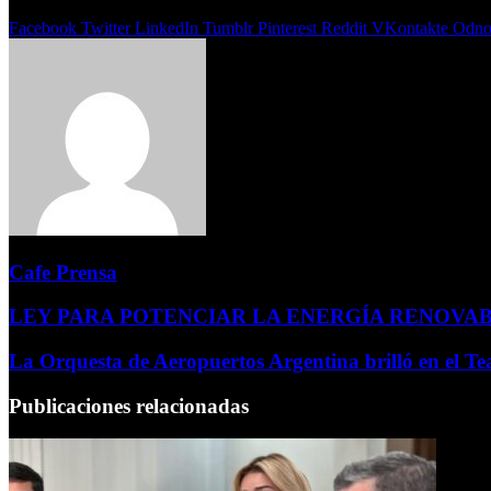
Compartir
Facebook
Twitter
LinkedIn
Tumblr
Pinterest
Reddit
VKontakte
Odnok
Cafe Prensa
LEY PARA POTENCIAR LA ENERGÍA RENOVA
La Orquesta de Aeropuertos Argentina brilló en el Te
Publicaciones relacionadas