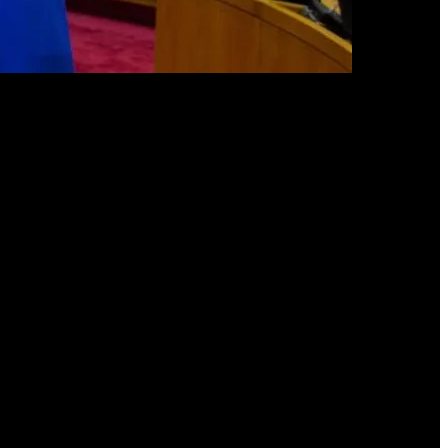
 estamos».
 alumbrar post Milei y tiene que tener una figura que pueda