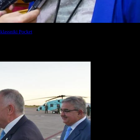
lassniki
Pocket
l rol del peronismo en la actualidad:
«No es fácil el contexto en el que
o que tuvo el PJ en Tucumán el pasado viernes. «El peronismo tiene que