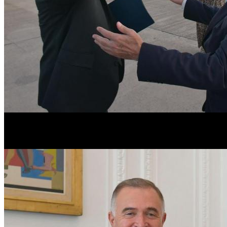
La interna
Manzurismo/Jaldismo
ya fue, tuvimos un ganador y un de
actualmente.