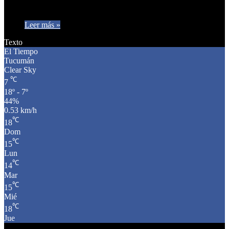
El…
Leer más »
Texto
El Tiempo
Tucumán
Clear Sky
℃
7
18º - 7º
44%
0.53 km/h
℃
18
Dom
℃
15
Lun
℃
14
Mar
℃
15
Mié
℃
18
Jue