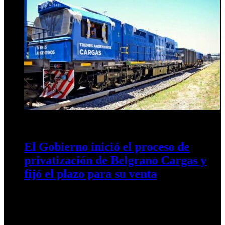
24 de julio de 2025
0
351
El Gobierno inició el proceso de
privatización de Belgrano Cargas y
fijó el plazo para su venta
La empresa estatal ferroviaria será dividida en tres segmentos
—material rodante, corredores y talleres— que serán
rematados o concesionados mediante…