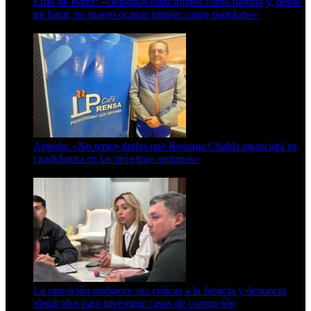
Elías de Pérez: «Debemos estar unidos como partido y, desde
mi lugar, no quiero ocupar ningún cargo partidario»
8 de agosto de 2026
Arnedo: «No tengo dudas que Rossana Chahla anunciará su
candidatura en las próximas semanas»
8 de agosto de 2026
La oposición endurece sus críticas a la Justicia y denuncia
obstáculos para investigar casos de corrupción