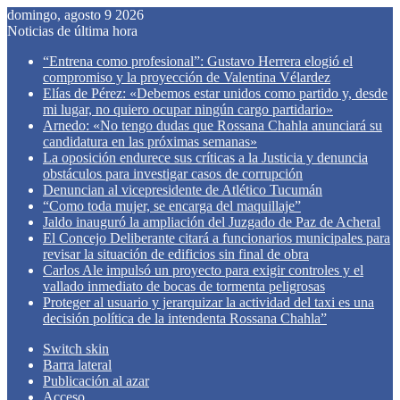
domingo, agosto 9 2026
Noticias de última hora
“Entrena como profesional”: Gustavo Herrera elogió el
compromiso y la proyección de Valentina Vélardez
Elías de Pérez: «Debemos estar unidos como partido y, desde
mi lugar, no quiero ocupar ningún cargo partidario»
Arnedo: «No tengo dudas que Rossana Chahla anunciará su
candidatura en las próximas semanas»
La oposición endurece sus críticas a la Justicia y denuncia
obstáculos para investigar casos de corrupción
Denuncian al vicepresidente de Atlético Tucumán
“Como toda mujer, se encarga del maquillaje”
Jaldo inauguró la ampliación del Juzgado de Paz de Acheral
El Concejo Deliberante citará a funcionarios municipales para
revisar la situación de edificios sin final de obra
Carlos Ale impulsó un proyecto para exigir controles y el
vallado inmediato de bocas de tormenta peligrosas
Proteger al usuario y jerarquizar la actividad del taxi es una
decisión política de la intendenta Rossana Chahla”
Switch skin
Barra lateral
Publicación al azar
Acceso