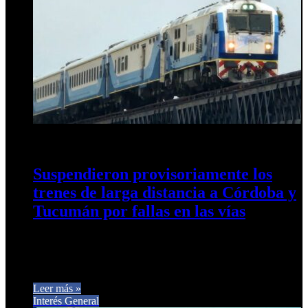
1 de octubre de 2025
0
244
Suspendieron provisoriamente los
trenes de larga distancia a Córdoba y
Tucumán por fallas en las vías
Se detectó un socavón en Santiago del Estero y problemas en
los durmientes. Los servicios quedarán interrumpidos hasta
que se…
Leer más »
Interés General