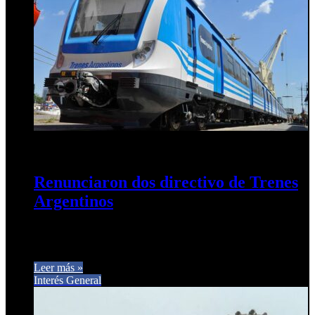
23 de enero de 2026
0
92
Renunciaron dos directivo de Trenes
Argentinos
Ya son cuatro las salidas del Gobierno en menos de 24 horas.
A los anuncios de Luis Pierrini en Transporte…
Leer más »
Interés General