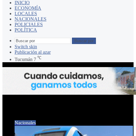
INICIO
ECONOMÍA
LOCALES
NACIONALES
POLICIALES
POLÍTICA
Buscar por
Switch skin
Publicación al azar
℃
Tucumán
7
TRENES
Nacionales