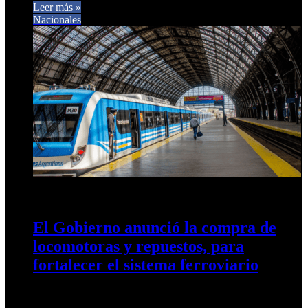
Leer más »
Nacionales
21 de enero de 2025
0
292
El Gobierno anunció la compra de
locomotoras y repuestos, para
fortalecer el sistema ferroviario
El secretario de Transporte anunció la adquisición de nuevas
máquinas y repuestos por unos U$S 130 millones a China.