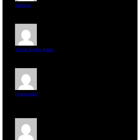
mariana
mi unica pregunta es: el pueblo de famaillá a quien habrá vo...
Victor Sergio Varas
Parece que los jóvenes la tienen clara, la dirigencia caduca...
Hjans rudel
Averigüen además del guardia que murió (mejor dicho que él
m...