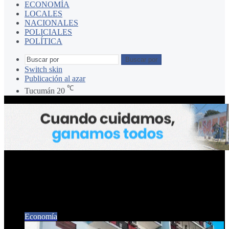
ECONOMÍA
LOCALES
NACIONALES
POLICIALES
POLÍTICA
Buscar por
Switch skin
Publicación al azar
℃
Tucumán
20
VENTA DE
DEPARTAMENTOS
Economía