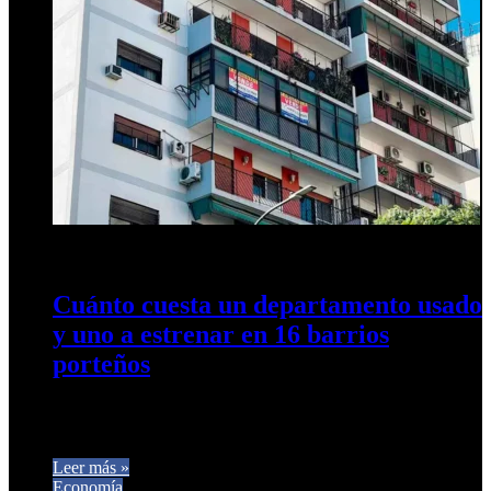
25 de marzo de 2026
0
30
Cuánto cuesta un departamento usado
y uno a estrenar en 16 barrios
porteños
La brecha de precios llegó al 30% y obliga a analizar bien las
decisiones de compra. Comparación por tipología y…
Leer más »
Economía