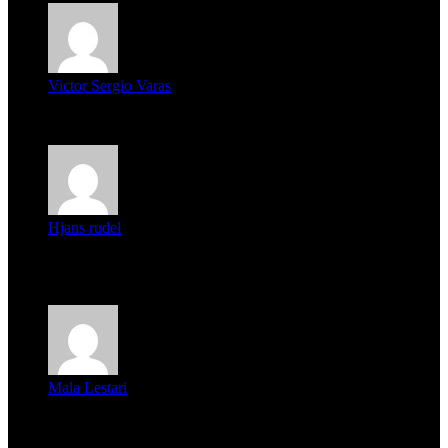
Victor Sergio Varas
Parece que los jóvenes la tienen clara, la dirigencia caduca...
Hjans rudel
Averigüen además del guardia que murió (mejor dicho que él
m...
Mala Lestari
La historia de Salvador realmente toca el corazón. Es increí...