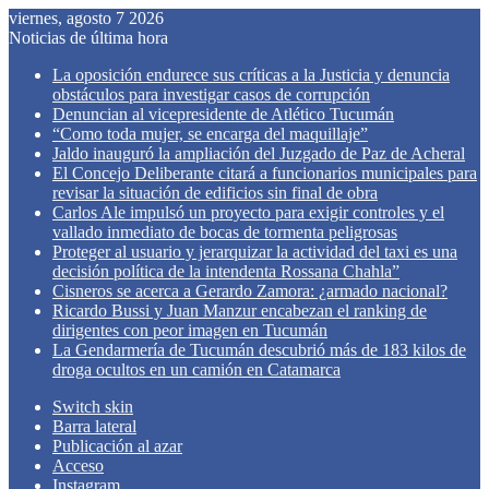
viernes, agosto 7 2026
Noticias de última hora
La oposición endurece sus críticas a la Justicia y denuncia
obstáculos para investigar casos de corrupción
Denuncian al vicepresidente de Atlético Tucumán
“Como toda mujer, se encarga del maquillaje”
Jaldo inauguró la ampliación del Juzgado de Paz de Acheral
El Concejo Deliberante citará a funcionarios municipales para
revisar la situación de edificios sin final de obra
Carlos Ale impulsó un proyecto para exigir controles y el
vallado inmediato de bocas de tormenta peligrosas
Proteger al usuario y jerarquizar la actividad del taxi es una
decisión política de la intendenta Rossana Chahla”
Cisneros se acerca a Gerardo Zamora: ¿armado nacional?
Ricardo Bussi y Juan Manzur encabezan el ranking de
dirigentes con peor imagen en Tucumán
La Gendarmería de Tucumán descubrió más de 183 kilos de
droga ocultos en un camión en Catamarca
Switch skin
Barra lateral
Publicación al azar
Acceso
Instagram