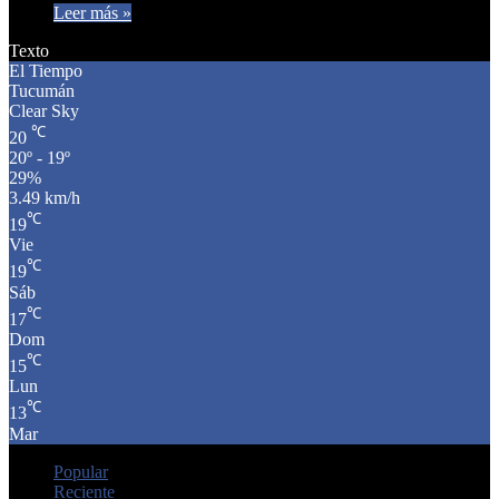
Leer más »
Texto
El Tiempo
Tucumán
Clear Sky
℃
20
20º - 19º
29%
3.49 km/h
℃
19
Vie
℃
19
Sáb
℃
17
Dom
℃
15
Lun
℃
13
Mar
Popular
Reciente