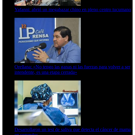
Yafanni: abrió un megabazar chino en pleno centro tucumano
6 de octubre de 2025
Orellana: «No tengo las ganas ni las fuerzas para volver a ser
intendente, es una etapa cerrada»
6 de abril de 2024
Desarrollaron un test de saliva que detecta el cáncer de mama
en segundos