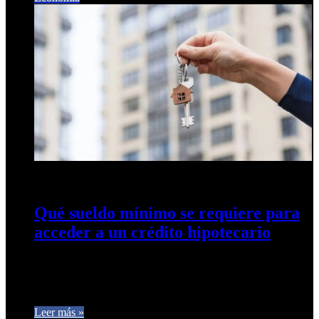
29 de enero de 2026
0
175
Qué sueldo mínimo se requiere para
acceder a un crédito hipotecario
Aunque las líneas de financiamiento están disponibles desde
2024, el acceso sigue atado al salario exigido y a un
esquema…
Leer más »