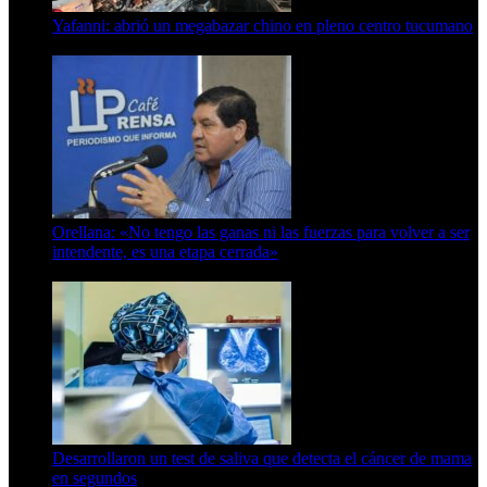
Yafanni: abrió un megabazar chino en pleno centro tucumano
6 de octubre de 2025
Orellana: «No tengo las ganas ni las fuerzas para volver a ser
intendente, es una etapa cerrada»
6 de abril de 2024
Desarrollaron un test de saliva que detecta el cáncer de mama
en segundos