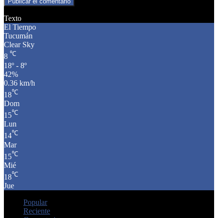
Texto
El Tiempo
Tucumán
Clear Sky
℃
8
18º - 8º
42%
0.36 km/h
℃
18
Dom
℃
15
Lun
℃
14
Mar
℃
15
Mié
℃
18
Jue
Popular
Reciente