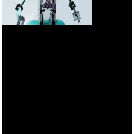
En la ceremonia de apertura se formalizará la creación de la
Academia de Inventores. Este acuerdo será suscrito por el intendente
de Concepción,
Alejandro Molinuevo
; el director de Chalin
Tech,
Nadir Sadoc
, y representantes de las familias, alumnos y
directivos de todos los establecimientos educativos de la ciudad.
El acto contará con la participación especial de Papert, un robot
humanoide de 1,30 metros de altura creado por el departamento de
Diseño de Chalin Tech. Papert funciona de manera autónoma o
controlada mediante una aplicación. Su nombre viene de
Seymour
Papert
, el padre de la robótica educativa. Su presencia subraya la
importancia de esta iniciativa, y refuerza el compromiso de la
Academia de Inventores con la excelencia educativa y la
innovación.
La Academia tiene como objetivo principal proporcionar a los
estudiantes de la primaria y de la secundaria de Concepción las
herramientas y el conocimiento necesarios para desarrollar sus
habilidades en ciencia, tecnología, ingeniería y matemáticas