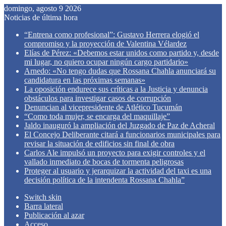
domingo, agosto 9 2026
Noticias de última hora
“Entrena como profesional”: Gustavo Herrera elogió el
compromiso y la proyección de Valentina Vélardez
Elías de Pérez: «Debemos estar unidos como partido y, desde
mi lugar, no quiero ocupar ningún cargo partidario»
Arnedo: «No tengo dudas que Rossana Chahla anunciará su
candidatura en las próximas semanas»
La oposición endurece sus críticas a la Justicia y denuncia
obstáculos para investigar casos de corrupción
Denuncian al vicepresidente de Atlético Tucumán
“Como toda mujer, se encarga del maquillaje”
Jaldo inauguró la ampliación del Juzgado de Paz de Acheral
El Concejo Deliberante citará a funcionarios municipales para
revisar la situación de edificios sin final de obra
Carlos Ale impulsó un proyecto para exigir controles y el
vallado inmediato de bocas de tormenta peligrosas
Proteger al usuario y jerarquizar la actividad del taxi es una
decisión política de la intendenta Rossana Chahla”
Switch skin
Barra lateral
Publicación al azar
Acceso