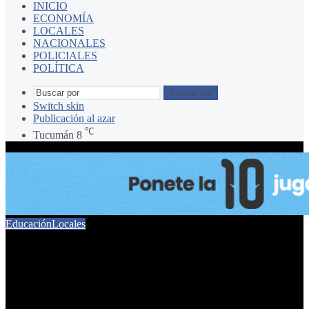
INICIO
ECONOMÍA
LOCALES
NACIONALES
POLICIALES
POLÍTICA
Buscar por
Switch skin
Publicación al azar
℃
Tucumán
8
Educación
Locales
La Academia de Inventores
llega a Concepción