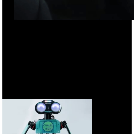
Chalin Tech inagurará su sede para estudiantes de primaria y
secundaria el 23 de julio, a las 19.
Se firmará un acuerdo entre la Municipalidad e integrantes del
sistema educativo.
Los chicos y las chicas de Concepción podrán formarse en
tecnología sin costo en la Academia de Inventores de la
Escuela
Municipal “Octavio Muedra Tasquer”
. Esta propuesta innovadora
será inaugurada este martes 23 de julio, a las 19 horas. La iniciativa
es auspiciada por el municipio de Concepción y será llevada
adelante por Chalin Tech, empresa de robótica que por primera vez
abrirá una sede fuera de Buenos Aires.