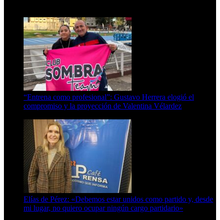
15 de febrero de 2024
“Entrena como profesional”: Gustavo Herrera elogió el
compromiso y la proyección de Valentina Vélardez
8 de agosto de 2026
Elías de Pérez: «Debemos estar unidos como partido y, desde
mi lugar, no quiero ocupar ningún cargo partidario»
8 de agosto de 2026