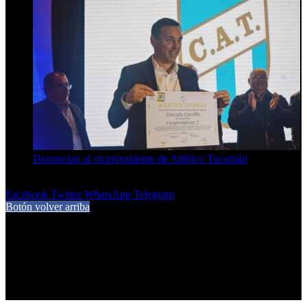
Denuncian al vicepresidente de Atlético Tucumán
7 de agosto de 2026
Facebook
Twitter
WhatsApp
Telegram
Botón volver arriba