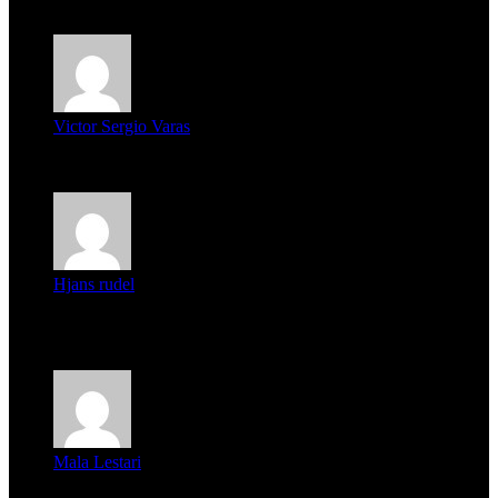
mi unica pregunta es: el pueblo de famaillá a quien habrá vo...
Victor Sergio Varas
Parece que los jóvenes la tienen clara, la dirigencia caduca...
Hjans rudel
Averigüen además del guardia que murió (mejor dicho que él
m...
Mala Lestari