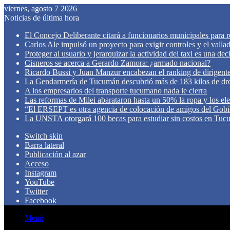
viernes, agosto 7 2026
Noticias de última hora
El Concejo Deliberante citará a funcionarios municipales para rev
Carlos Ale impulsó un proyecto para exigir controles y el valla
Proteger al usuario y jerarquizar la actividad del taxi es una de
Cisneros se acerca a Gerardo Zamora: ¿armado nacional?
Ricardo Bussi y Juan Manzur encabezan el ranking de dirigen
La Gendarmería de Tucumán descubrió más de 183 kilos de dr
A los empresarios del transporte tucumano nada le cierra
Las reformas de Milei abarataron hasta un 50% la ropa y los el
“El ERSEPT es otra agencia de colocación de amigos del Gob
La UNSTA otorgará 100 becas para estudiar sin costos en Tu
Switch skin
Barra lateral
Publicación al azar
Acceso
Instagram
YouTube
Twitter
Facebook
Menú