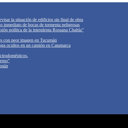
isar la situación de edificios sin final de obra
do inmediato de bocas de tormenta peligrosas
cisión política de la intendenta Rossana Chahla”
tes con peor imagen en Tucumán
oga ocultos en un camión en Catamarca
ectrodomésticos.
ierno”
cumán