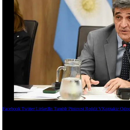
Facebook
Twitter
LinkedIn
Tumblr
Pinterest
Reddit
VKontakte
Odnok
El dictamen se firmó en la Comisión de Salud de Diputados y la opos
del Cáncer.