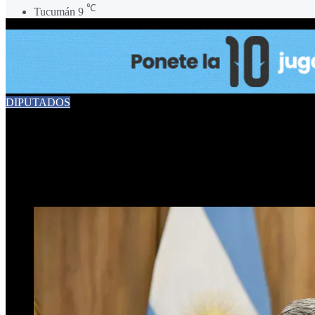
℃
Tucumán
9
DIPUTADOS
Avanza un proyecto para de
27 de marzo de 2025
0
267
5 minutos de lectura