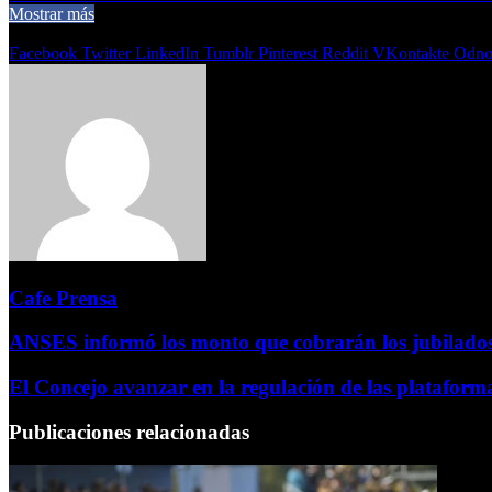
Mostrar más
Compartir
Facebook
Twitter
LinkedIn
Tumblr
Pinterest
Reddit
VKontakte
Odnok
Cafe Prensa
ANSES informó los monto que cobrarán los jubilados
El Concejo avanzar en la regulación de las plataforma
Publicaciones relacionadas