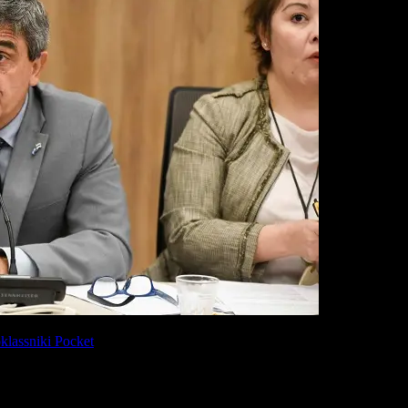
lassniki
Pocket
ición adelantó que pedirá el emplazamiento de
Presupuesto y Haciend