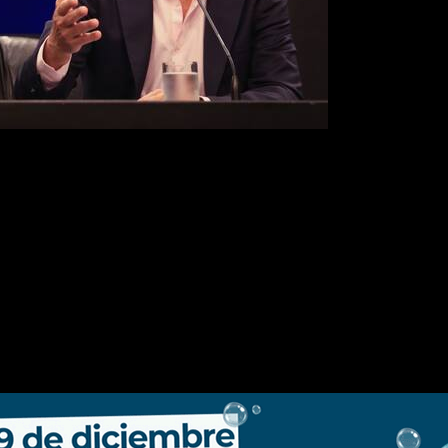
ional, el organismo mantendrá el sesgo contractivo, intensificando el 
dario de
LECAPs
. Además, el BCRA retomará la
publicación trimestr
e encajes bancarios
, reconociendo su impacto sobre la intermediación f
 desde la entidad.
amadas de divisas en el mercado de cambios
, con una participación
latilidad, el BCRA se reserva la posibilidad de realizar
compras en b
or la
recuperación del acceso del Tesoro a los mercados internacion
to genuino del stock de reservas internacionales», indicó la autoridad 