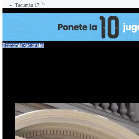
℃
Tucumán
17
Economía
Nacionales
Dólar bajo control, inflació
metas para 2026
30 de diciembre de 2025
0
161
5 minutos de lectura