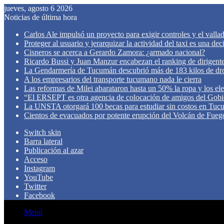
jueves, agosto 6 2026
Noticias de última hora
Carlos Ale impulsó un proyecto para exigir controles y el valla
Proteger al usuario y jerarquizar la actividad del taxi es una de
Cisneros se acerca a Gerardo Zamora: ¿armado nacional?
Ricardo Bussi y Juan Manzur encabezan el ranking de dirigen
La Gendarmería de Tucumán descubrió más de 183 kilos de dr
A los empresarios del transporte tucumano nada le cierra
Las reformas de Milei abarataron hasta un 50% la ropa y los el
“El ERSEPT es otra agencia de colocación de amigos del Gob
La UNSTA otorgará 100 becas para estudiar sin costos en Tu
Cientos de evacuados por potente erupción del Volcán de Fueg
Switch skin
Barra lateral
Publicación al azar
Acceso
Instagram
YouTube
Twitter
Facebook
Menú