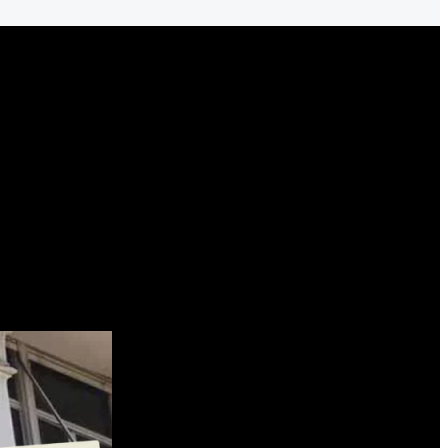
rvas: el BCRA definió sus