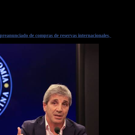
, con un rol central asignado al
control de los agregados monetarios
. 
bles con la estabilidad de precios.
preanunciado de compras de reservas internacionales
,
diseñado par
n de la inflación, la actividad económica y las condiciones financieras,