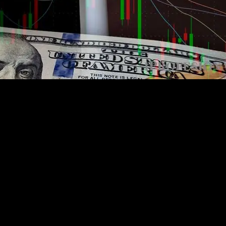
ue dependerá en parte del nivel de acceso a los mercados financieros d
a, más inclusiva y con mayor profundidad financiera
, apoyada en l
roeconómico actual permite extender el horizonte de planificación más al
on el Tesoro
, la
eliminación definitiva de los pasivos remunerados
y
más robusto.
jetivos principales del programa de estabilización económica: avanzar e
.
al, permitieron eliminar la dominancia fiscal y financiera, resolver el
patible con el crecimiento de la actividad productiva
, sustentado en