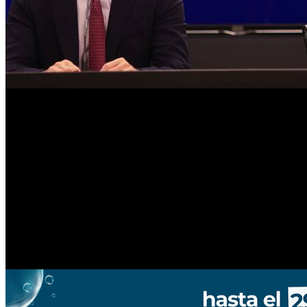
Mientras la inflación doméstica se mantenga por encima de la internac
abierto y repos
, con tasas alineadas a los valores del mercado secun
con la transparencia.
Encajes, reservas y balance externo
El Central también continuará con la
normalización de la política d
con la estabilidad de precios y la recuperación del crédito», señalaron
En cuanto a las reservas, se mantendrá un esquema de
compras progr
según el crecimiento de la demanda de dinero. Frente a episodios de vo
El comunicado oficial subraya que este proceso estará acompañado p
reservas. «De este modo, el flujo de compras se traducirá en un aumen