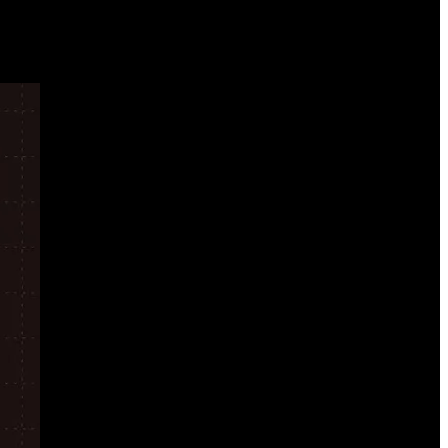
uda.
ue fija como prioridades la
continuidad del proceso de desinflación
,