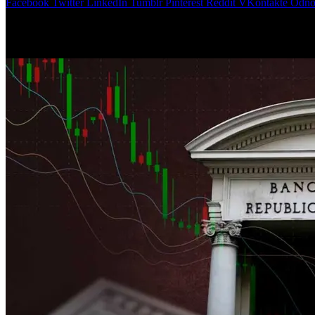
Facebook
Twitter
LinkedIn
Tumblr
Pinterest
Reddit
VKontakte
Odnok
El Central se refirió al esquema de bandas, habló de la competencia 
El
Banco Central de la República Argentina (BCRA)
dio a conoc
la
estabilidad financiera
y el
fortalecimiento sostenido de las rese