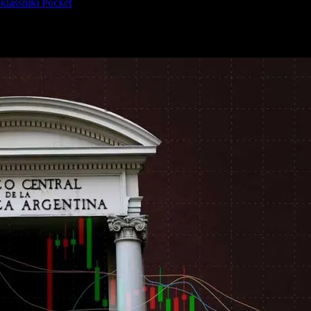
lassniki
Pocket
de monedas, del cepo para las empresas y el acceso a los mercados de de
er sus
Objetivos y Planes para 2026
, un documento estratégico en el q
rvas internacionales
.