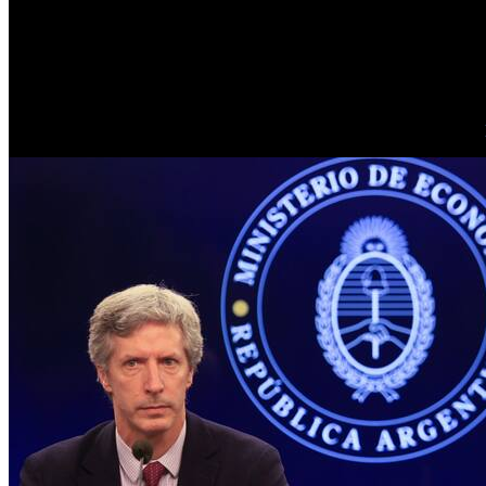
Política monetaria: sesgo contractivo y control de agregados
En materia monetaria, el BCRA ratificó una
orientación contractiva
recuperación de la demanda, pero dentro de márgenes estrictos compati
Desde el
1 de enero de 2026
, el Central implementará un
programa
la base monetaria. La política será calibrada en función de la evolució