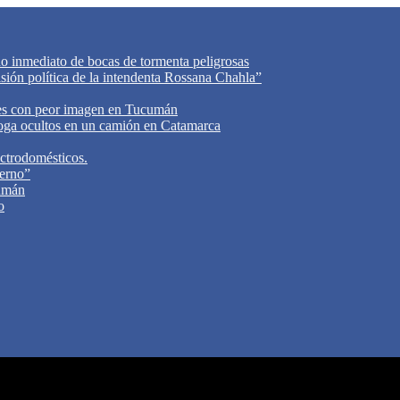
do inmediato de bocas de tormenta peligrosas
cisión política de la intendenta Rossana Chahla”
tes con peor imagen en Tucumán
oga ocultos en un camión en Catamarca
ectrodomésticos.
ierno”
cumán
o