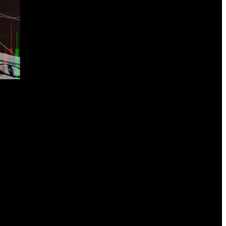
e deuda.
a transformación digital y la innovación del sistema de pagos.
lá del corto plazo. En ese marco, el Central busca profundizar los
 la
normalización de la liquidez monetaria
, pilares considerados
n el proceso de desinflación, extender el horizonte de estabilidad
 exceso de liquidez monetaria (
overhang
) heredado y sanear el
 la credibilidad institucional, la flexibilidad cambiaria y un entorno