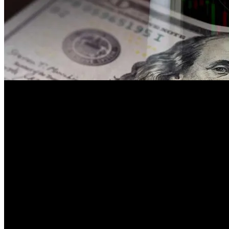
También se refirió al
levantamiento del cepo a las empresas
y dijo q
La hoja de ruta oficial apunta a consolidar una economía
remonetizad
Según el organismo que conduce
Santiago Bausili
, el escenario mac
avances logrados desde 2024, con énfasis en la
coordinación fiscal c
indispensables para sostener una inflación baja y un balance externo 
«Durante el 2026, el BCRA desarrollará sus políticas guiado por los ob
financiera y sentar las bases para un crecimiento económico sostenido
Los avances logrados desde 2024, en coordinación con el Tesoro Nacion
balance del BCRA», señala.
El informe define esta etapa como un proceso de
remonetización com
fiscal con menor presión sobre la política monetaria.