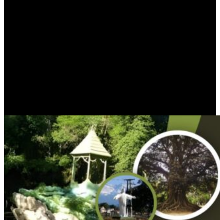
de
Equilibra
y
Empiria
confirmaron el debilitamiento del poder
adquisitivo y la continuidad de la tendencia negativa en los ingresos
disponibles. El anticipo para marzo, según la primera de ellas, indicó
que los ingresos reales continuaron en descenso, con un avance de
los gastos fijos por encima de la inflación.
Para marzo, el panorama tampoco ofreció alivio: el Índice de Precios
al Consumidor (IPC) arrojó una suba de
3,4%
, mientras que los
gastos fijos aumentaron
5,1%
. De este modo,
Equilibra
anticipó
que el ingreso real registrado y, en especial, el disponible,
probablemente retrocedieron también en ese mes.
PUBLICIDAD