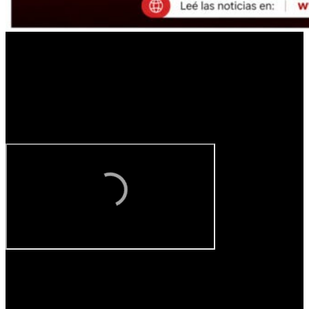
En complemento, el análisis por segmentos de la consultora detalló
que la dirección de la caída fue similar, aunque con distinta
intensidad. Entre los sectores de mayores ingresos, el ingreso
disponible cayó
1,6%
, mientras que en los de menores ingresos la
baja llegó al
2,7%
. La canasta de ingresos reales se deterioró
0,8%
mensual en febrero, acumulando el cuarto mes consecutivo de
retroceso y afectando a todos los componentes.
Dentro de los salarios registrados, la baja fue de
1,1%,
con una
contracción de
1,3%
en el salario privado formal y de
0,6%
en los
salarios públicos.
El informe mostró divergencias entre el
comportamiento de los agentes provinciales y nacionales.
En el