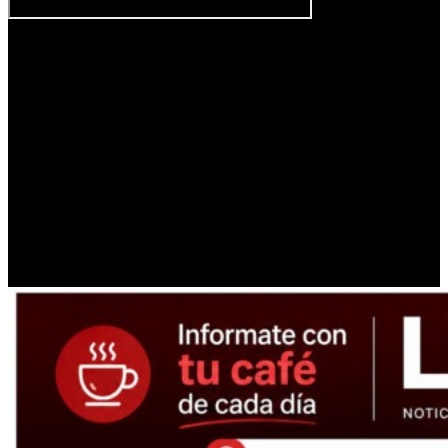
Esto se debe a la dinámica de ingresos y precios. Es que si bien la
inflación de febrero fue de
2,9%
según el Instituto Nacional de
Estadística y Censos (Indec) quedó por debajo del aumento de
los
gastos fijos
, que treparon al
4,4 por ciento
.
La consultora
Empiria
, en tanto, aportó otro enfoque sobre la
situación. Señaló que el ingreso disponible en febrero se contrajo
aún más en la variación intermensual con
2,1% real, aunque casi
no mostró variación frente al mismo mes del año anterior
. Pero
que se trata de un proceso de deterioro que comenzó en septiembre
de 2025 y que llevó a que actualmente el ingreso disponible se
ubique
5,4%
por debajo del nivel de 2023.
PUBLICIDAD