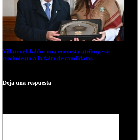
Villarruel-Jaldo: una encuesta atribuye su
crecimiento a la falta de candidatos
4 de agosto de 2026
Deja una respuesta
Tu dirección de correo electrónico no será publicada.
Los campos
obligatorios están marcados con
*
Comentario
*