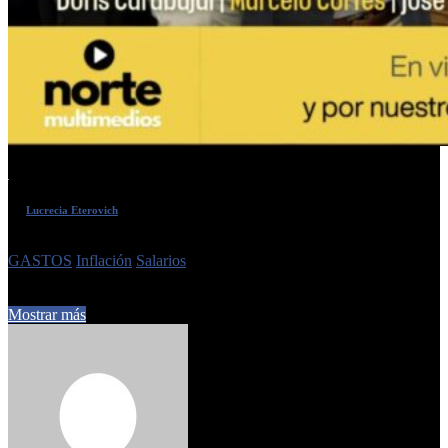
Por
Lucrecia Eterovich
Etiquetas
GASTOS
Inflación
Salarios
6 de mayo de 2026
0
9
4 minutos de lectura
Mostrar más