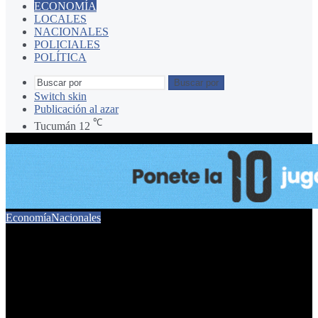
ECONOMÍA
LOCALES
NACIONALES
POLICIALES
POLÍTICA
Buscar por
Switch skin
Publicación al azar
℃
Tucumán
12
Economía
Nacionales
Bajan los salarios y suben
los gastos fijos