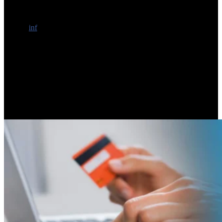
encima de la inflación, lo que explica las dificultades que
enfrentaron tanto asalariados formales como jubilados para cubrir
sus necesidades básicas hasta fin de mes. Esta situación, según el
dato de
inf
lación de marzo, no muestra señales de revertirse en el
corto plazo y no impacta de manera uniforme en todos los sectores
sociales.
De acuerdo con la consultora
Equilibra
, en febrero el ingreso
disponible registrado cayó
0,6%
a nivel mensual y
2,8%
en
comparación interanual, quedando
11%
por debajo del nivel
promedio que se observó en los nueve meses previos a la transición
de gobierno (enero-septiembre 2023).
PUBLICIDAD