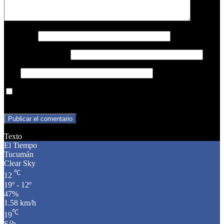
Nombre
*
Correo electrónico
*
Web
Guarda mi nombre, correo electrónico y web en este navegador
para la próxima vez que comente.
Texto
El Tiempo
Tucumán
Clear Sky
℃
12
19º - 12º
47%
1.58 km/h
℃
19
Sáb