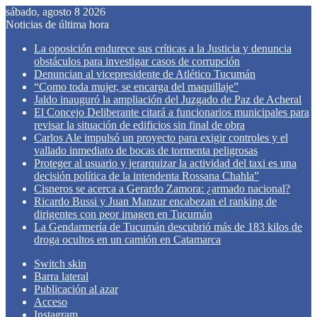
sábado, agosto 8 2026
Noticias de última hora
La oposición endurece sus críticas a la Justicia y denuncia
obstáculos para investigar casos de corrupción
Denuncian al vicepresidente de Atlético Tucumán
“Como toda mujer, se encarga del maquillaje”
Jaldo inauguró la ampliación del Juzgado de Paz de Acheral
El Concejo Deliberante citará a funcionarios municipales para
revisar la situación de edificios sin final de obra
Carlos Ale impulsó un proyecto para exigir controles y el
vallado inmediato de bocas de tormenta peligrosas
Proteger al usuario y jerarquizar la actividad del taxi es una
decisión política de la intendenta Rossana Chahla”
Cisneros se acerca a Gerardo Zamora: ¿armado nacional?
Ricardo Bussi y Juan Manzur encabezan el ranking de
dirigentes con peor imagen en Tucumán
La Gendarmería de Tucumán descubrió más de 183 kilos de
droga ocultos en un camión en Catamarca
Switch skin
Barra lateral
Publicación al azar
Acceso
Instagram