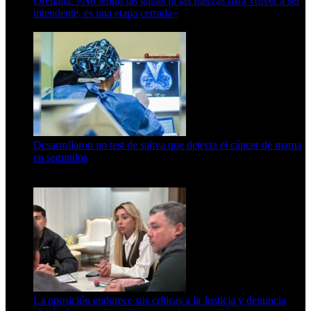
Orellana: «No tengo las ganas ni las fuerzas para volver a ser
intendente, es una etapa cerrada»
6 de abril de 2024
Desarrollaron un test de saliva que detecta el cáncer de mama
en segundos
15 de febrero de 2024
La oposición endurece sus críticas a la Justicia y denuncia