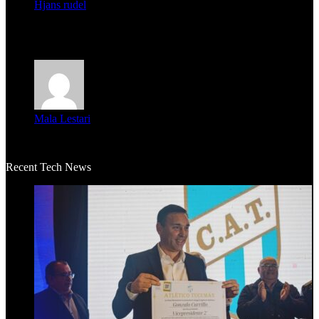
Hjans rudel
Averigüen además del guardia que murió (mejor dicho que él
m...
Mala Lestari
La historia de Salvador realmente toca el corazón. Es increí...
Recent Tech News