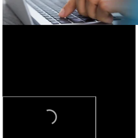
La caída involucró a todos los grupos, pero los resultados mostraron
diferencias. Los jubilados que no reciben la mínima y los asalariados
privados formales
sufrieron una baja menor
, con descensos
de
0,4%
y
0,5%
respectivamente.
En cambio, la caída resultó más pronunciada para quienes perciben
la jubilación mínima (incluyendo el bono) y para los empleados
públicos, que vieron reducirse su ingreso disponible
en
0,9%
mensual cada uno. Al comparar con el año anterior, esas
mermas ascendieron a
7,4%
entre jubilaciones mínimas y
5,6%
en
el caso de los salarios públicos.