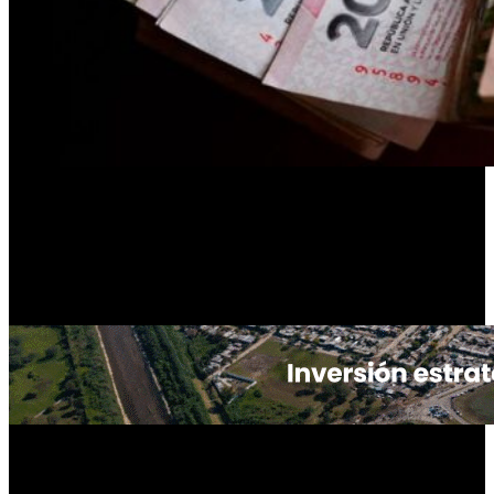
El combo que explica por qué cuesta llegar a fin de mes. Diferentes
consultoras alertan sobre la caída en los ingresos disponibles a causa
de los aumentos en servicios basicos por encima de la inflación.
Lo
que adelantó la inflación de marzo y a qué debería apuntar el
Gobierno.
PUBLICIDAD
En febrero, el
ingreso real
de millones de argentinos registró una
caída por cuarto mes consecutivo. Los gastos fijos crecieron por