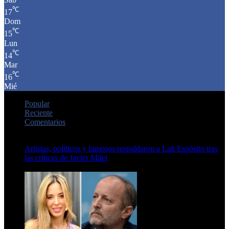
℃
17
Dom
℃
15
Lun
℃
14
Mar
℃
16
Mié
Popular
Reciente
Comentarios
Artistas, políticos y famosos respaldaron a Lali Espósito tras
las críticas de Javier Milei
15 de febrero de 2024