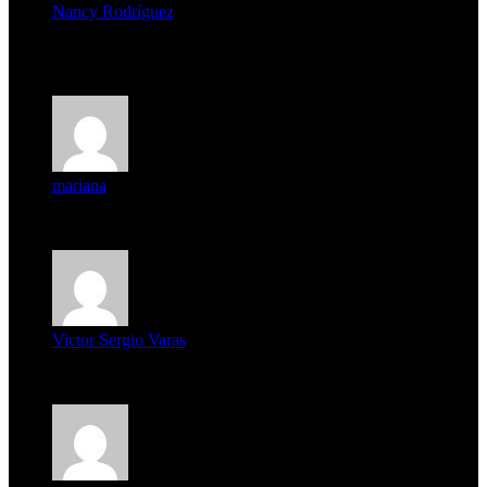
Nancy Rodríguez
Deseo ser parte de este hermoso programa,con muchas
expectat...
mariana
mi unica pregunta es: el pueblo de famaillá a quien habrá vo...
Victor Sergio Varas
Parece que los jóvenes la tienen clara, la dirigencia caduca...