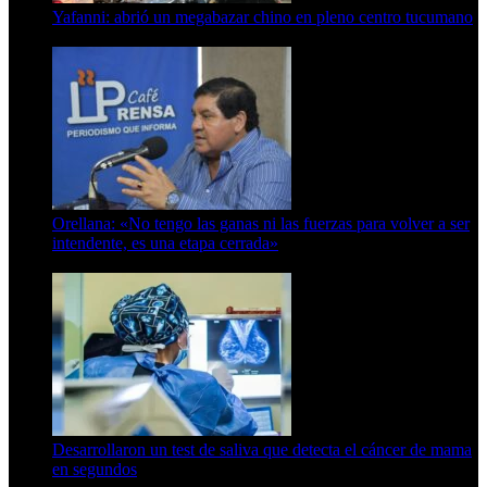
Yafanni: abrió un megabazar chino en pleno centro tucumano
6 de octubre de 2025
Orellana: «No tengo las ganas ni las fuerzas para volver a ser
intendente, es una etapa cerrada»
6 de abril de 2024
Desarrollaron un test de saliva que detecta el cáncer de mama
en segundos