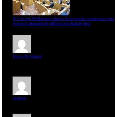
El Concejo Deliberante citará a funcionarios municipales para
revisar la situación de edificios sin final de obra
7 de agosto de 2026
Nancy Rodríguez
Deseo ser parte de este hermoso programa,con muchas
expectat...
mariana
mi unica pregunta es: el pueblo de famaillá a quien habrá vo...