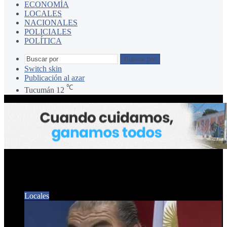
ECONOMÍA
LOCALES
NACIONALES
POLICIALES
POLÍTICA
Buscar por
Switch skin
Publicación al azar
℃
Tucumán
12
17 DE NOVIEMBRE
Locales