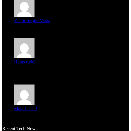
Victor Sergio Varas
Parece que los jóvenes la tienen clara, la dirigencia caduca...
Hjans rudel
Averigüen además del guardia que murió (mejor dicho que él
m...
Mala Lestari
La historia de Salvador realmente toca el corazón. Es increí...
Recent Tech News