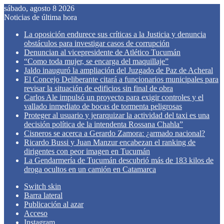
sábado, agosto 8 2026
Noticias de última hora
La oposición endurece sus críticas a la Justicia y denuncia
obstáculos para investigar casos de corrupción
Denuncian al vicepresidente de Atlético Tucumán
“Como toda mujer, se encarga del maquillaje”
Jaldo inauguró la ampliación del Juzgado de Paz de Acheral
El Concejo Deliberante citará a funcionarios municipales para
revisar la situación de edificios sin final de obra
Carlos Ale impulsó un proyecto para exigir controles y el
vallado inmediato de bocas de tormenta peligrosas
Proteger al usuario y jerarquizar la actividad del taxi es una
decisión política de la intendenta Rossana Chahla”
Cisneros se acerca a Gerardo Zamora: ¿armado nacional?
Ricardo Bussi y Juan Manzur encabezan el ranking de
dirigentes con peor imagen en Tucumán
La Gendarmería de Tucumán descubrió más de 183 kilos de
droga ocultos en un camión en Catamarca
Switch skin
Barra lateral
Publicación al azar
Acceso
Instagram