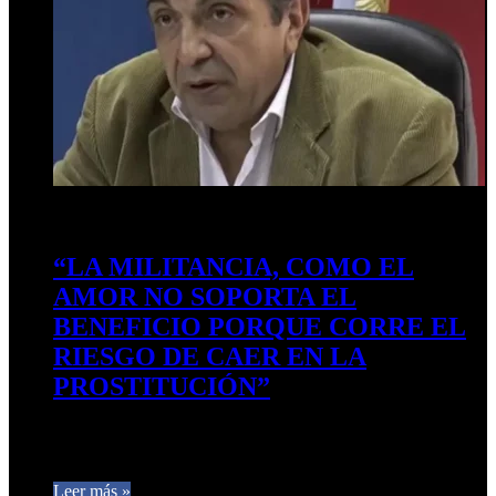
17 de noviembre de 2025
0
632
“LA MILITANCIA, COMO EL
AMOR NO SOPORTA EL
BENEFICIO PORQUE CORRE EL
RIESGO DE CAER EN LA
PROSTITUCIÓN”
El 17 de noviembre de 1972 es el símbolo de la Resistencia y
la Militancia con el retorno del Gral.…
Leer más »