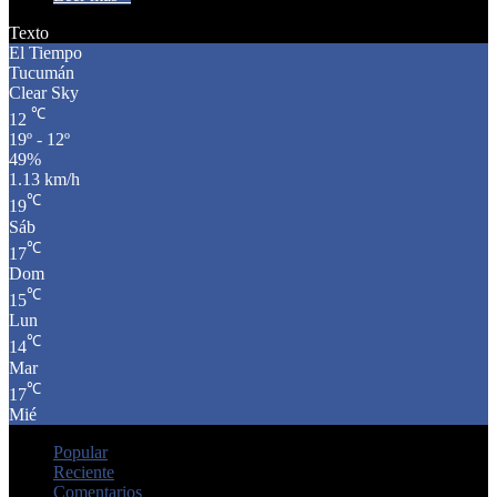
Texto
El Tiempo
Tucumán
Clear Sky
℃
12
19º - 12º
49%
1.13 km/h
℃
19
Sáb
℃
17
Dom
℃
15
Lun
℃
14
Mar
℃
17
Mié
Popular
Reciente
Comentarios