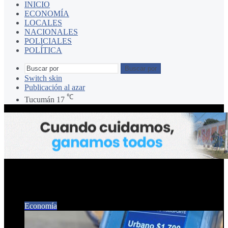
INICIO
ECONOMÍA
LOCALES
NACIONALES
POLICIALES
POLÍTICA
Buscar por
Switch skin
Publicación al azar
℃
Tucumán
17
AUMENTO
Economía