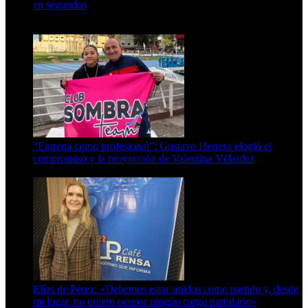
en segundos
15 de febrero de 2024
“Entrena como profesional”: Gustavo Herrera elogió el
compromiso y la proyección de Valentina Vélardez
8 de agosto de 2026
Elías de Pérez: «Debemos estar unidos como partido y, desde
mi lugar, no quiero ocupar ningún cargo partidario»