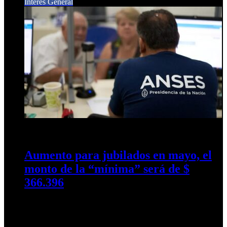
Interés General
23 de abril de 2025
0
291
Aumento para jubilados en mayo, el
monto de la “mínima” será de $
366.396
Los beneficiarios recibirán el 3,7% de aumento y algunos
recibirán un bono extra. En el mes de mayo los
jubilados y pensionados de…