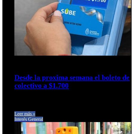
26 de junio de 2026
0
9
Desde la proxima semana el boleto de
colectivo a $1.700
La Municipalidad de San Miguel de Tucumán promulgó hoy
la Ordenanza N° 5531 sobre la suba del boleto urbano para…
Leer más »
Interés General