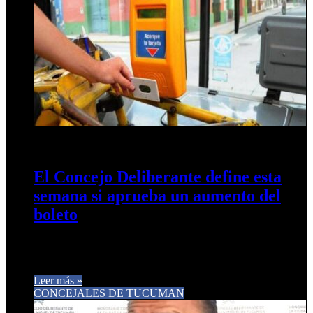
7 de junio de 2026
0
12
El Concejo Deliberante define esta
semana si aprueba un aumento del
boleto
La discusión por una nueva suba en la tarifa del transporte
público de pasajeros ingresará esta semana en una instancia…
Leer más »
CONCEJALES DE TUCUMAN