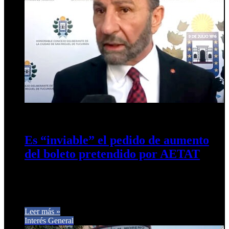
1 de mayo de 2026
0
16
Es “inviable” el pedido de aumento
del boleto pretendido por AETAT
El presidente del Concejo Deliberante dijo que el planteo
empresarial será analizado desde la próxima semana por la
Comisión de…
Leer más »
Interés General