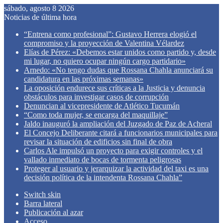
sábado, agosto 8 2026
Noticias de última hora
“Entrena como profesional”: Gustavo Herrera elogió el
compromiso y la proyección de Valentina Vélardez
Elías de Pérez: «Debemos estar unidos como partido y, desde
mi lugar, no quiero ocupar ningún cargo partidario»
Arnedo: «No tengo dudas que Rossana Chahla anunciará su
candidatura en las próximas semanas»
La oposición endurece sus críticas a la Justicia y denuncia
obstáculos para investigar casos de corrupción
Denuncian al vicepresidente de Atlético Tucumán
“Como toda mujer, se encarga del maquillaje”
Jaldo inauguró la ampliación del Juzgado de Paz de Acheral
El Concejo Deliberante citará a funcionarios municipales para
revisar la situación de edificios sin final de obra
Carlos Ale impulsó un proyecto para exigir controles y el
vallado inmediato de bocas de tormenta peligrosas
Proteger al usuario y jerarquizar la actividad del taxi es una
decisión política de la intendenta Rossana Chahla”
Switch skin
Barra lateral
Publicación al azar
Acceso