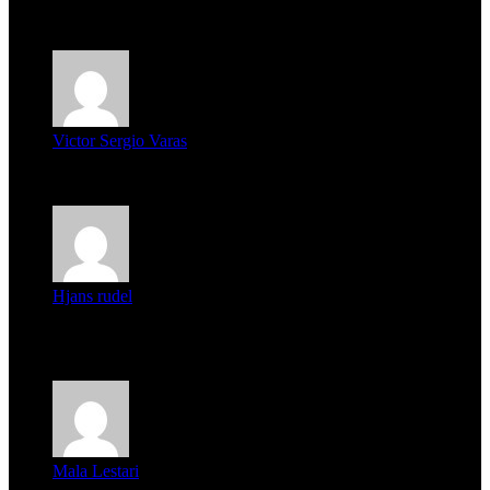
mi unica pregunta es: el pueblo de famaillá a quien habrá vo...
Victor Sergio Varas
Parece que los jóvenes la tienen clara, la dirigencia caduca...
Hjans rudel
Averigüen además del guardia que murió (mejor dicho que él
m...
Mala Lestari