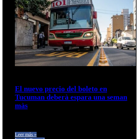
13 de diciembre de 2025
0
176
El nuevo precio del boleto en
Tucuman deberà espara una seman
màs
Estiman que la próxima semana se aplicará el nuevo precio
del boleto urbano de ómnibus de $ 1.250 Desde el…
Leer más »