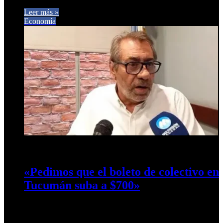
Leer más »
Economía
20 de febrero de 2024
0
707
«Pedimos que el boleto de colectivo en
Tucumán suba a $700»
El vicepresidente de AETAT declaró que por la decisión del
gobierno de Milei de sacar los subsidios al interior, el…