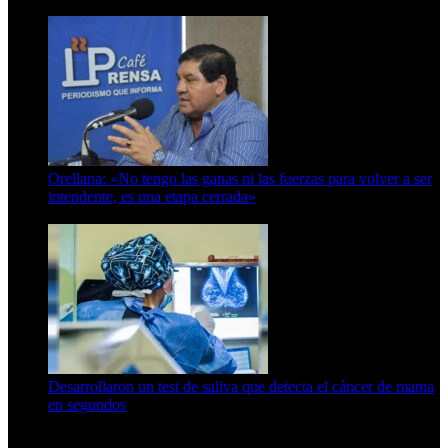
6 de octubre de 2025
Orellana: «No tengo las ganas ni las fuerzas para volver a ser
intendente, es una etapa cerrada»
6 de abril de 2024
Desarrollaron un test de saliva que detecta el cáncer de mama
en segundos
15 de febrero de 2024