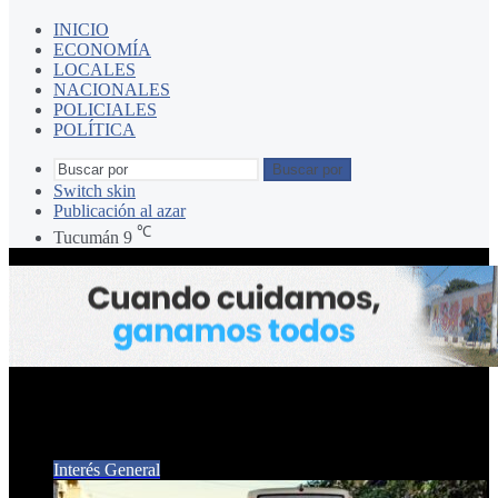
INICIO
ECONOMÍA
LOCALES
NACIONALES
POLICIALES
POLÍTICA
Buscar por
Switch skin
Publicación al azar
℃
Tucumán
9
carriles exclusivos
Interés General