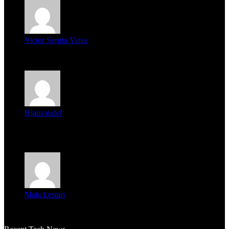
Victor Sergio Varas
Parece que los jóvenes la tienen clara, la dirigencia caduca...
Hjans rudel
Averigüen además del guardia que murió (mejor dicho que él
m...
Mala Lestari
La historia de Salvador realmente toca el corazón. Es increí...