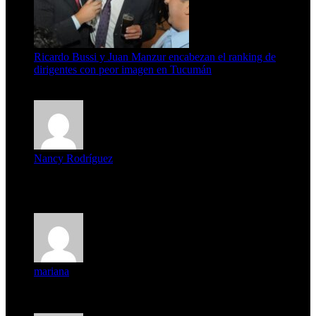
Ricardo Bussi y Juan Manzur encabezan el ranking de
dirigentes con peor imagen en Tucumán
6 de agosto de 2026
Nancy Rodríguez
Deseo ser parte de este hermoso programa,con muchas
expectat...
mariana
mi unica pregunta es: el pueblo de famaillá a quien habrá vo...