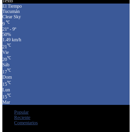
Texto
El Tiempo
Tucumán
Clear Sky
℃
9
21º - 9º
50%
1.49 km/h
℃
21
Vie
℃
20
Sáb
℃
17
Dom
℃
15
Lun
℃
15
Mar
Popular
Reciente
Comentarios