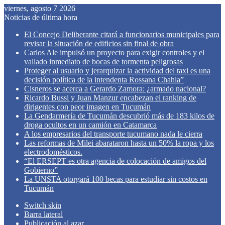
viernes, agosto 7 2026
Noticias de última hora
El Concejo Deliberante citará a funcionarios municipales para
revisar la situación de edificios sin final de obra
Carlos Ale impulsó un proyecto para exigir controles y el
vallado inmediato de bocas de tormenta peligrosas
Proteger al usuario y jerarquizar la actividad del taxi es una
decisión política de la intendenta Rossana Chahla”
Cisneros se acerca a Gerardo Zamora: ¿armado nacional?
Ricardo Bussi y Juan Manzur encabezan el ranking de
dirigentes con peor imagen en Tucumán
La Gendarmería de Tucumán descubrió más de 183 kilos de
droga ocultos en un camión en Catamarca
A los empresarios del transporte tucumano nada le cierra
Las reformas de Milei abarataron hasta un 50% la ropa y los
electrodomésticos.
“El ERSEPT es otra agencia de colocación de amigos del
Gobierno”
La UNSTA otorgará 100 becas para estudiar sin costos en
Tucumán
Switch skin
Barra lateral
Publicación al azar