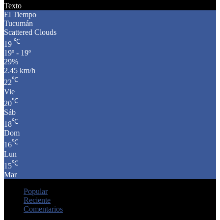
Texto
El Tiempo
Tucumán
Scattered Clouds
℃
19
19º - 19º
29%
2.45 km/h
℃
22
Vie
℃
20
Sáb
℃
18
Dom
℃
16
Lun
℃
15
Mar
Popular
Reciente
Comentarios