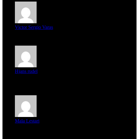
Victor Sergio Varas
Parece que los jóvenes la tienen clara, la dirigencia caduca...
Hjans rudel
Averigüen además del guardia que murió (mejor dicho que él
m...
Mala Lestari
La historia de Salvador realmente toca el corazón. Es increí...