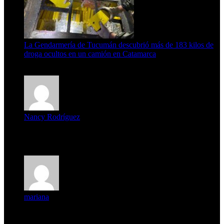
La Gendarmería de Tucumán descubrió más de 183 kilos de
droga ocultos en un camión en Catamarca
6 de agosto de 2026
Nancy Rodríguez
Deseo ser parte de este hermoso programa,con muchas
expectat...
mariana
mi unica pregunta es: el pueblo de famaillá a quien habrá vo...