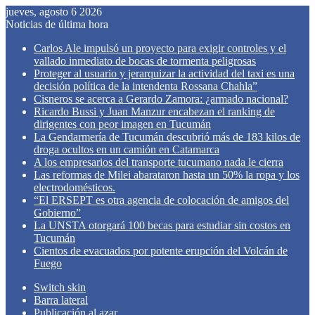
jueves, agosto 6 2026
Noticias de última hora
Carlos Ale impulsó un proyecto para exigir controles y el
vallado inmediato de bocas de tormenta peligrosas
Proteger al usuario y jerarquizar la actividad del taxi es una
decisión política de la intendenta Rossana Chahla”
Cisneros se acerca a Gerardo Zamora: ¿armado nacional?
Ricardo Bussi y Juan Manzur encabezan el ranking de
dirigentes con peor imagen en Tucumán
La Gendarmería de Tucumán descubrió más de 183 kilos de
droga ocultos en un camión en Catamarca
A los empresarios del transporte tucumano nada le cierra
Las reformas de Milei abarataron hasta un 50% la ropa y los
electrodomésticos.
“El ERSEPT es otra agencia de colocación de amigos del
Gobierno”
La UNSTA otorgará 100 becas para estudiar sin costos en
Tucumán
Cientos de evacuados por potente erupción del Volcán de
Fuego
Switch skin
Barra lateral
Publicación al azar