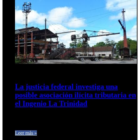
17 de noviembre de 2025
0
266
La justicia federal investiga una
posible asociación ilícita tributaria en
el Ingenio La Trinidad
La Justicia Federal de Tucumán avanza en una de las causas
económicas más complejas de los últimos años: la presunta…
Leer más »