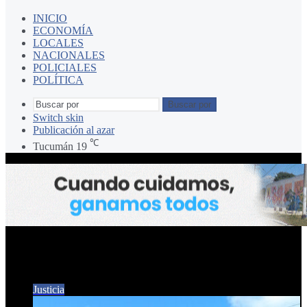
INICIO
ECONOMÍA
LOCALES
NACIONALES
POLICIALES
POLÍTICA
Buscar por
Switch skin
Publicación al azar
℃
Tucumán
19
INGENIO LA TRINIDAD
Justicia