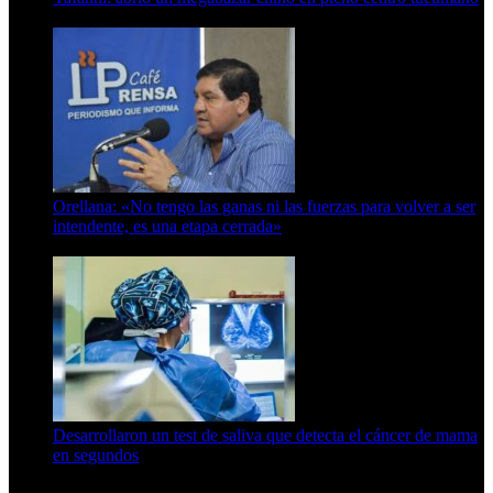
6 de octubre de 2025
Orellana: «No tengo las ganas ni las fuerzas para volver a ser
intendente, es una etapa cerrada»
6 de abril de 2024
Desarrollaron un test de saliva que detecta el cáncer de mama
en segundos
15 de febrero de 2024