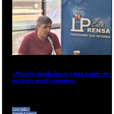
22 de diciembre de 2024
0
383
«Muchos jubilados se van a morir por
no tener medicamentos»
El diputado nacional por Tucumán Pablo Yedlin consideró
que «muchas personas van a morir por no tener
medicamentos», tras confirmarse…
Leer más »
Interés General