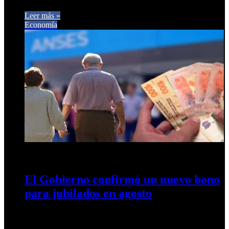
Leer más »
Economía
23 de julio de 2024
0
367
El Gobierno confirmó un nuevo bono
para jubilados en agosto
De cuánto será y quiénes lo cobrarán Al igual que durante los
últimos meses, la Administración Nacional de la Seguridad…