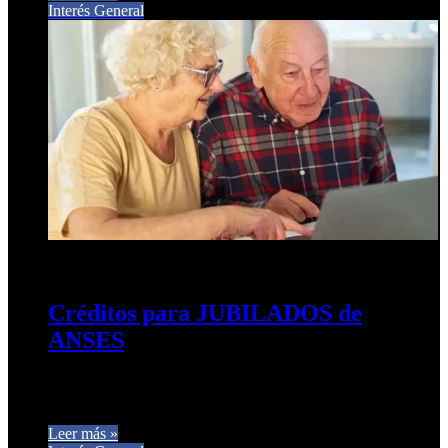
Interés General
7 de noviembre de 2024
0
358
Créditos para JUBILADOS de
ANSES
Cuánto puedo pedir pagando sólo $60 mil por cuota Con una
cuota accesible de solo 60 mil pesos, te explicamos…
Leer más »