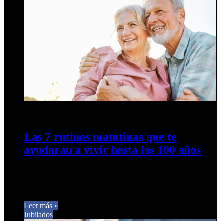
23 de diciembre de 2024
0
291
Las 7 rutinas matutinas que te
ayudarán a vivir hasta los 100 años
Según los expertos en longevidad. Médicos, nutricionistas y
especialistas aseguran que establecer hábitos saludables desde
temprano puede regular funciones clave…
Leer más »
Jubilados