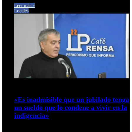
Leer más »
Locales
6 de junio de 2024
0
446
«Es inadmisible que un jubilado tenga
un sueldo que lo condene a vivir en la
indigencia»
El legislador José Cano se refirió a la gestión del presidente