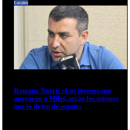
Locales
22 de septiembre de 2024
0
402
Romano Norri: «Los jóvenes que
apoyaron a Milei, serán los mismos
que lo dejen de seguir»
El legislador Agustín Romano Norri en diálogo con Café
Prensa se refirió a la situación económica política actual.
Romano Norri…