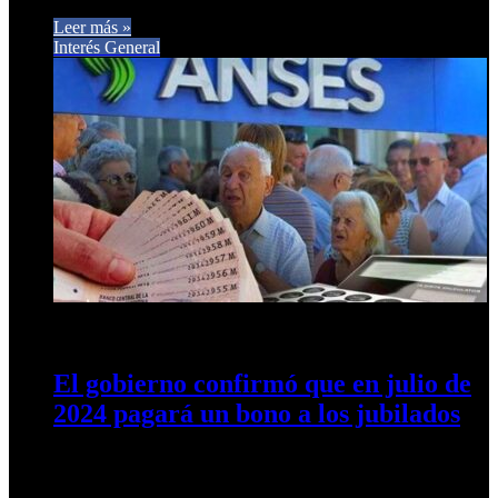
Leer más »
Interés General
1 de julio de 2024
0
435
El gobierno confirmó que en julio de
2024 pagará un bono a los jubilados
Pese a que el mismo presidente lo había puesto en duda, en el
arranque de julio el gobierno Nacional volverá…