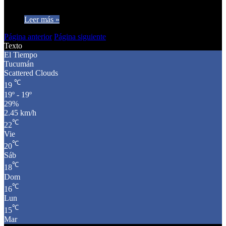
Milei, señalando que el enfoque en ajustes económicos ha…
Leer más »
Página anterior
Página siguiente
Texto
El Tiempo
Tucumán
Scattered Clouds
℃
19
19º - 19º
29%
2.45 km/h
℃
22
Vie
℃
20
Sáb
℃
18
Dom
℃
16
Lun
℃
15
Mar