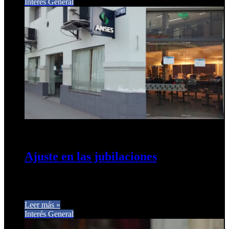
Interés General
22 de octubre de 2024
0
299
Ajuste en las jubilaciones
La mínima cayó un 35% en el gobierno de Milei. Un informe
de la Fundación Éforo calculó el deterioro del…
Leer más »
Interés General