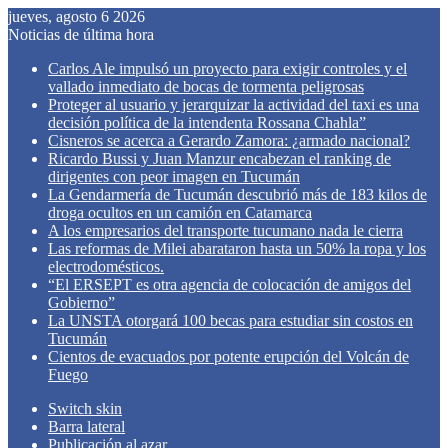
jueves, agosto 6 2026
Noticias de última hora
Carlos Ale impulsó un proyecto para exigir controles y el
vallado inmediato de bocas de tormenta peligrosas
Proteger al usuario y jerarquizar la actividad del taxi es una
decisión política de la intendenta Rossana Chahla”
Cisneros se acerca a Gerardo Zamora: ¿armado nacional?
Ricardo Bussi y Juan Manzur encabezan el ranking de
dirigentes con peor imagen en Tucumán
La Gendarmería de Tucumán descubrió más de 183 kilos de
droga ocultos en un camión en Catamarca
A los empresarios del transporte tucumano nada le cierra
Las reformas de Milei abarataron hasta un 50% la ropa y los
electrodomésticos.
“El ERSEPT es otra agencia de colocación de amigos del
Gobierno”
La UNSTA otorgará 100 becas para estudiar sin costos en
Tucumán
Cientos de evacuados por potente erupción del Volcán de
Fuego
Switch skin
Barra lateral
Publicación al azar