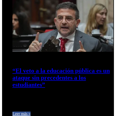
7 de octubre de 2024
0
334
“El veto a la educación pública es un
ataque sin precedentes a los
estudiantes”
EL diputado Carlos Cisneros también se refirió a la polémica
generada por el veto presidencial al presupuesto universitario,
criticando duramente…
Leer más »