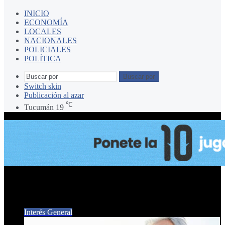
INICIO
ECONOMÍA
LOCALES
NACIONALES
POLICIALES
POLÍTICA
Buscar por
Switch skin
Publicación al azar
℃
Tucumán
19
JUBILADOS
Interés General