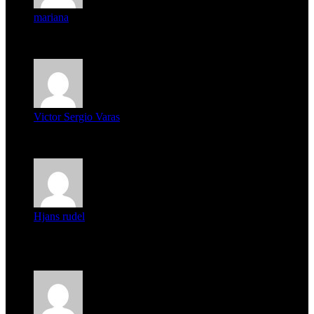
mariana
mi unica pregunta es: el pueblo de famaillá a quien habrá vo...
Victor Sergio Varas
Parece que los jóvenes la tienen clara, la dirigencia caduca...
Hjans rudel
Averigüen además del guardia que murió (mejor dicho que él
m...