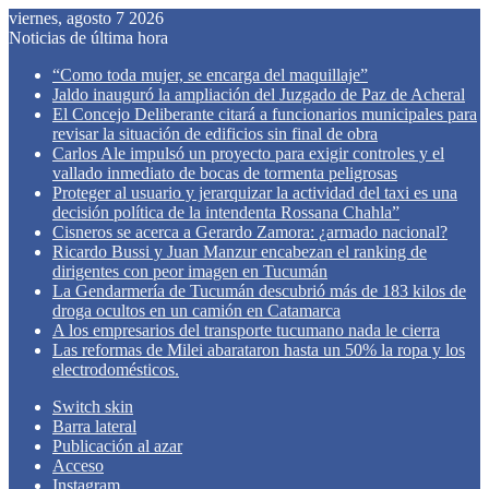
viernes, agosto 7 2026
Noticias de última hora
“Como toda mujer, se encarga del maquillaje”
Jaldo inauguró la ampliación del Juzgado de Paz de Acheral
El Concejo Deliberante citará a funcionarios municipales para
revisar la situación de edificios sin final de obra
Carlos Ale impulsó un proyecto para exigir controles y el
vallado inmediato de bocas de tormenta peligrosas
Proteger al usuario y jerarquizar la actividad del taxi es una
decisión política de la intendenta Rossana Chahla”
Cisneros se acerca a Gerardo Zamora: ¿armado nacional?
Ricardo Bussi y Juan Manzur encabezan el ranking de
dirigentes con peor imagen en Tucumán
La Gendarmería de Tucumán descubrió más de 183 kilos de
droga ocultos en un camión en Catamarca
A los empresarios del transporte tucumano nada le cierra
Las reformas de Milei abarataron hasta un 50% la ropa y los
electrodomésticos.
Switch skin
Barra lateral
Publicación al azar
Acceso
Instagram