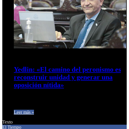
9 de noviembre de 2024
0
439
Yedlin: «El camino del peronismo es
reconstruir unidad y generar una
oposición nítida»
El diputado Pablo Yedlin en diálogo telefónico con Café
Prensa se refirió a la designación de Cristina Kirchner en la…
Leer más »
Texto
El Tiempo