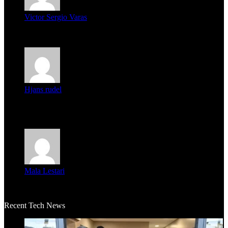
Victor Sergio Varas
Parece que los jóvenes la tienen clara, la dirigencia caduca...
Hjans rudel
Averigüen además del guardia que murió (mejor dicho que él
m...
Mala Lestari
La historia de Salvador realmente toca el corazón. Es increí...
Recent Tech News