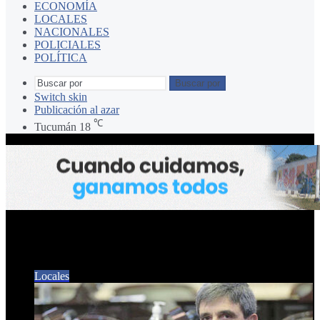
ECONOMÍA
LOCALES
NACIONALES
POLICIALES
POLÍTICA
Buscar por
Switch skin
Publicación al azar
℃
Tucumán
18
Unidad
Locales