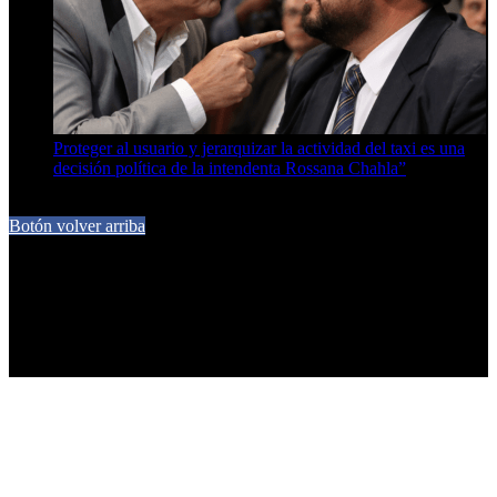
Proteger al usuario y jerarquizar la actividad del taxi es una
decisión política de la intendenta Rossana Chahla”
6 de agosto de 2026
Botón volver arriba