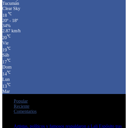
Tucumán
Clear Sky
℃
18
20º - 18º
34%
2.87 km/h
℃
20
Vie
℃
19
Sáb
℃
17
Dom
℃
14
Lun
℃
13
Mar
Popular
Reciente
Comentarios
Artistas, políticos y famosos respaldaron a Lali Espósito tras