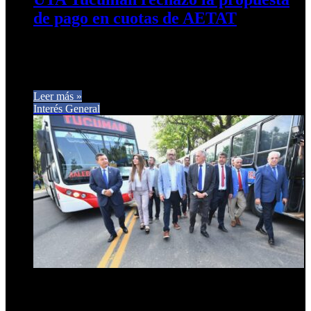
de pago en cuotas de AETAT
Advierte con medidas de fuerza: “Vamos a analizar los pasos
a seguir. El gremio de choferes consideró inaceptable el
ofrecimiento…
Leer más »
Interés General
19 de mayo de 2026
0
18