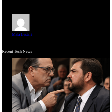
Averigüen además del guardia que murió (mejor dicho que él
m...
Mala Lestari
La historia de Salvador realmente toca el corazón. Es increí...
Recent Tech News