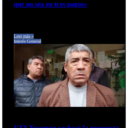
que no sea en tres pagos»
El vicepresidente de la Asociación de Empresarios del
Transporte, Jorge Berreta, adelantó lo que van a proponer el
martes cuando…
Leer más »
Interés General
28 de mayo de 2026
0
192
UTA Tucumán rechazó la propuesta