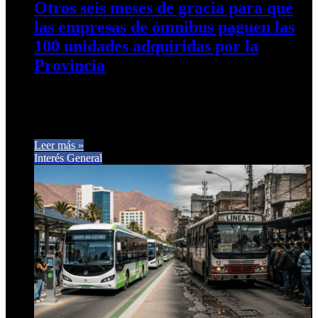
Otros seis meses de gracia para que
las empresas de ómnibus paguen las
100 unidades adquiridas por la
Provincia
Mediante un decreto publicado este lunes en el Boletín
Oficial, el gobernador Osvaldo Jaldo autorizó una nueva
adenda a los…
Leer más »
Interés General