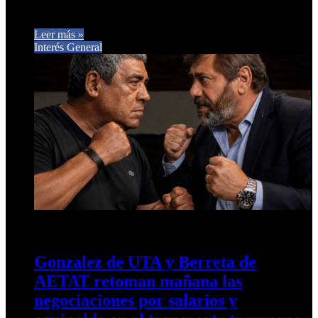
delegados y dio luz verde al pago fraccionado de…
Leer más »
Interés General
1 de junio de 2026
0
22
Gonzalez de UTA y Berreta de
AETAT retoman mañana las
negociaciones por salarios y