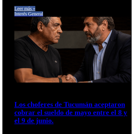
Leer más »
Interés General
3 de junio de 2026
0
27
Los choferes de Tucumán aceptaron
cobrar el sueldo de mayo entre el 8 y
el 9 de junio.
La UTA analizó la propuesta de AETAT en una asamblea con