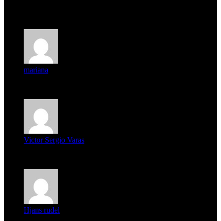
Deseo ser parte de este hermoso programa,con muchas
expectat...
mariana
mi unica pregunta es: el pueblo de famaillá a quien habrá vo...
Victor Sergio Varas
Parece que los jóvenes la tienen clara, la dirigencia caduca...
Hjans rudel