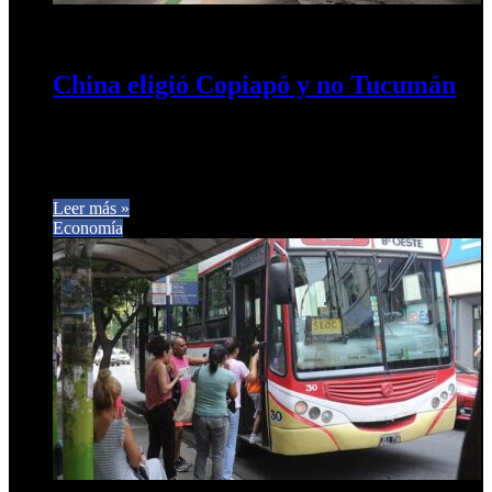
15 de mayo de 2026
0
38
China eligió Copiapó y no Tucumán
Qué falla en el sistema de transporte tucumano. Tucumán: 30
años de subsidios, empresarios eternos y un transporte público
que…
Leer más »
Economía