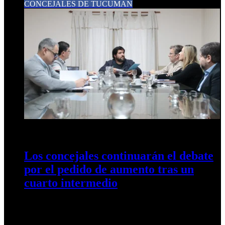
CONCEJALES DE TUCUMAN
3 de junio de 2026
0
7
Los concejales continuarán el debate
por el pedido de aumento tras un
cuarto intermedio
Comisión de Transporte: los concejales continuarán el debate
por el pedido de aumento tras un cuarto intermedio.
PUBLICIDAD La comisión…