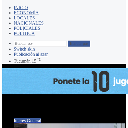
INICIO
ECONOMÍA
LOCALES
NACIONALES
POLICIALES
POLÍTICA
Buscar por
Switch skin
Publicación al azar
℃
Tucumán
15
UTA
Interés General