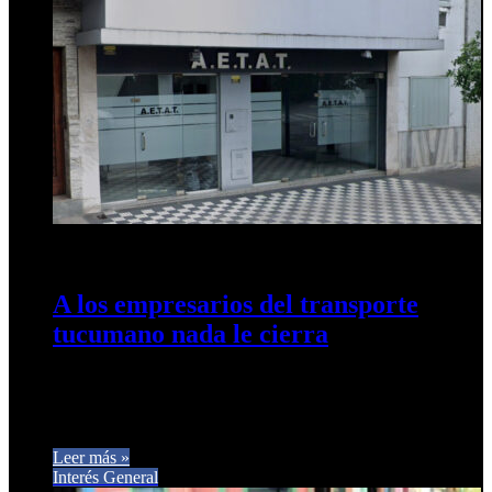
5 de agosto de 2026
0
71
A los empresarios del transporte
tucumano nada le cierra
Reforma del transporte: empresarios aseguran que el proyecto
oficial «no cierra» desde lo operativo ni lo económico.
PUBLICIDAD Representantes de…
Leer más »
Interés General