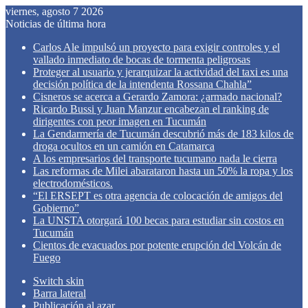
viernes, agosto 7 2026
Noticias de última hora
Carlos Ale impulsó un proyecto para exigir controles y el
vallado inmediato de bocas de tormenta peligrosas
Proteger al usuario y jerarquizar la actividad del taxi es una
decisión política de la intendenta Rossana Chahla”
Cisneros se acerca a Gerardo Zamora: ¿armado nacional?
Ricardo Bussi y Juan Manzur encabezan el ranking de
dirigentes con peor imagen en Tucumán
La Gendarmería de Tucumán descubrió más de 183 kilos de
droga ocultos en un camión en Catamarca
A los empresarios del transporte tucumano nada le cierra
Las reformas de Milei abarataron hasta un 50% la ropa y los
electrodomésticos.
“El ERSEPT es otra agencia de colocación de amigos del
Gobierno”
La UNSTA otorgará 100 becas para estudiar sin costos en
Tucumán
Cientos de evacuados por potente erupción del Volcán de
Fuego
Switch skin
Barra lateral
Publicación al azar