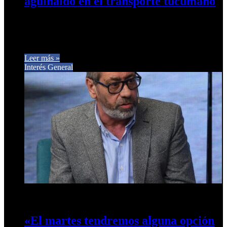
aguinaldo en el transporte tucumano
El transporte público de pasajeros en la provincia de Tucumán
enfrenta un nuevo capítulo de incertidumbre este martes,
cuando representantes…
Leer más »
Interés General
30 de mayo de 2026
0
21
«El martes tendremos alguna opción