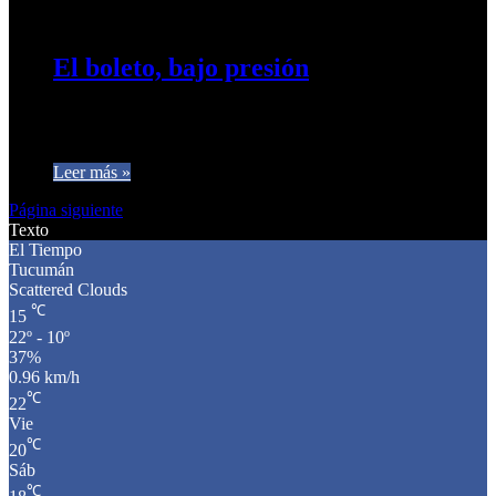
14 de mayo de 2026
0
19
El boleto, bajo presión
Cuánto cuesta viajar en el país y por qué AETAT empuja una
suba hasta $1.700. PUBLICIDAD Los datos de FATAP…
Leer más »
Página siguiente
Texto
El Tiempo
Tucumán
Scattered Clouds
℃
15
22º - 10º
37%
0.96 km/h
℃
22
Vie
℃
20
Sáb
℃