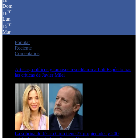
18
Dom
℃
16
Lun
℃
15
Mar
Popular
Reciente
Comentarios
Artistas, políticos y famosos respaldaron a Lali Espósito tras
las críticas de Javier Milei
15 de febrero de 2024
La sobrina de Jésica Cirio tiene 77 propiedades y 200